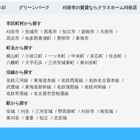
木駅
グリーンパーク 刈谷市の賃貸ならクラスホーム刈谷店
市区町村から探す
刈谷市
安城市
西尾市
知立市
碧南市
大府市
高浜市
知多郡東浦町
豊明市
東海市
町名から探す
横山町
小垣江町
一ツ木町
中央町
末広町
住吉町
八幡町
大字石浜
三河安城東町
東刈谷町
沿線から探す
名鉄三河線
東海道本線
名鉄西尾線
名鉄名古屋本線
武豊線
東海道新幹線
名鉄蒲郡線
名鉄河和線
名鉄常滑線
名古屋市営桜通線
駅から探す
安城
刈谷
三河安城
野田新町
刈谷市
南安城
東刈谷
逢妻
知立
北安城