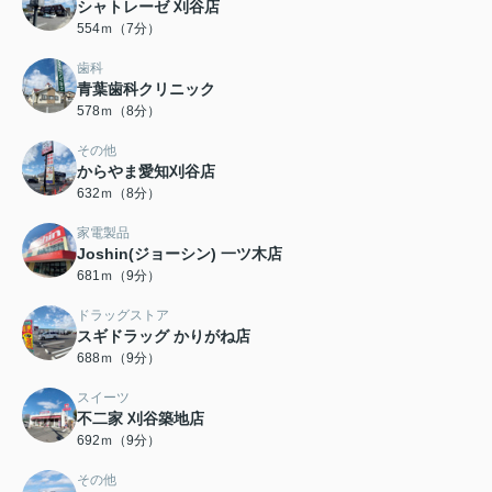
シャトレーゼ 刈谷店
554ｍ（7分）
歯科
青葉歯科クリニック
578ｍ（8分）
その他
からやま愛知刈谷店
632ｍ（8分）
家電製品
Joshin(ジョーシン) 一ツ木店
681ｍ（9分）
ドラッグストア
スギドラッグ かりがね店
688ｍ（9分）
スイーツ
不二家 刈谷築地店
692ｍ（9分）
その他