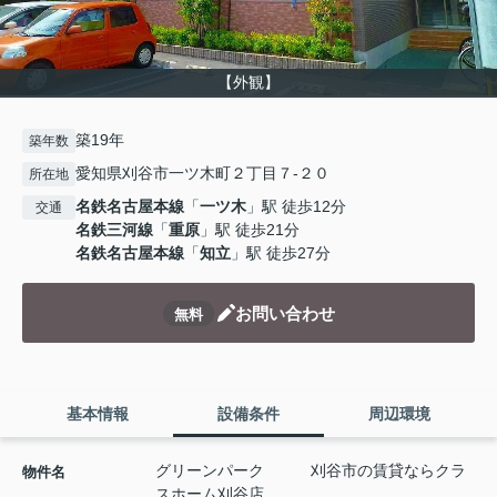
【外観】
築19年
築年数
愛知県刈谷市一ツ木町２丁目７-２０
所在地
名鉄名古屋本線
「
一ツ木
」駅 徒歩12分
交通
名鉄三河線
「
重原
」駅 徒歩21分
名鉄名古屋本線
「
知立
」駅 徒歩27分
お問い合わせ
無料
基本情報
設備条件
周辺環境
グリーンパーク 刈谷市の賃貸ならクラ
物件名
スホーム刈谷店