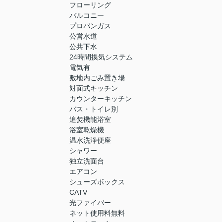
フローリング
バルコニー
プロパンガス
公営水道
公共下水
24時間換気システム
電気有
敷地内ごみ置き場
対面式キッチン
カウンターキッチン
バス・トイレ別
追焚機能浴室
浴室乾燥機
温水洗浄便座
シャワー
独立洗面台
エアコン
シューズボックス
CATV
光ファイバー
ネット使用料無料