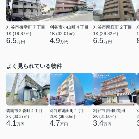
刈谷市御幸町７丁目
刈谷市小山町４丁目
刈谷市南桜町２丁目
1K (19.87㎡)
1K (32.01㎡)
1K (29.82㎡)
1
6.5
4.9
6.5
万円
万円
万円
よく見られている物件
碧南市久沓町４丁目
刈谷市池田町１丁目
刈谷市泉田町割田
2K (30.37㎡)
2DK (39.60㎡)
2K (31.50㎡)
2
4.1
4.7
3.4
万円
万円
万円