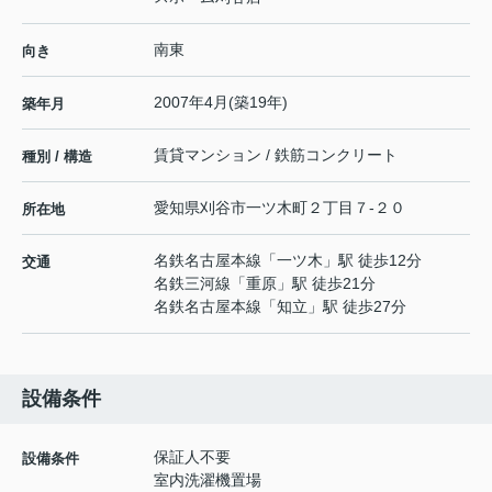
南東
向き
2007年4月(築19年)
築年月
賃貸マンション / 鉄筋コンクリート
種別 / 構造
愛知県
刈谷市
一ツ木町
２丁目７-２０
所在地
名鉄名古屋本線
「
一ツ木
」駅 徒歩12分
交通
名鉄三河線
「
重原
」駅 徒歩21分
名鉄名古屋本線
「
知立
」駅 徒歩27分
設備条件
保証人不要
設備条件
室内洗濯機置場