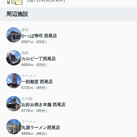
2階 / 15.41坪(50.96㎡)
周辺施設
寿司
かっぱ寿司 西尾店
6567ｍ（83分）
焼肉
カルビ一丁西尾店
6604ｍ（83分）
ラーメン
一刻魁堂 西尾店
6735ｍ（85分）
その他
お好み焼き本舗 西尾店
6776ｍ（85分）
ラーメン
丸源ラーメン西尾店
6809ｍ（86分）