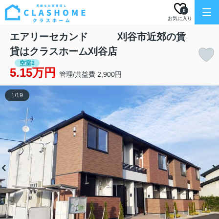
0
お気に入り
エアリーセカンド 刈谷市近郊の賃
貸はクラスホーム刈谷店
空室1
5.15万円
管理/共益費 2,900円
1
/
19