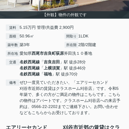
【外観】物件の外観です
5.15万円 管理/共益費 2,900円
賃料
50.96㎡
1LDK
面積
間取り
築3年
2階/2階建
築年数
所在階
愛知県
西尾市
吉良町荻原
斧田洗１０番地
所在地
名鉄西尾線
「
吉良吉田
」駅 徒歩28分
交通
名鉄西尾線
「
上横須賀
」駅 徒歩46分
名鉄西尾線
「
福地
」駅 徒歩70分
ぜひ一度見ていただきたい、「エアリーセカンド
備考
刈谷市近郊の賃貸はクラスホーム刈谷店」です。令和5
年築で、多くの方がご満足の物件はこちらです。こちら
の物件はアパートです。クラスホーム刈谷店への来店予
約は、0566-22-2202までご連絡下さい。お問い合わせ
などもこちらからお受けしております。
エアリーセカンド 刈谷市近郊の賃貸はクラ