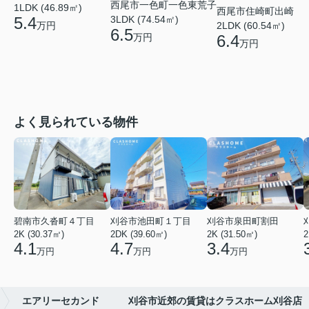
西尾市一色町一色東荒子
1LDK (46.89㎡)
西尾市住崎町出崎
5.4
3LDK (74.54㎡)
万円
2LDK (60.54㎡)
6.5
万円
6.4
万円
よく見られている物件
碧南市久沓町４丁目
刈谷市池田町１丁目
刈谷市泉田町割田
2K (30.37㎡)
2DK (39.60㎡)
2K (31.50㎡)
2
4.1
4.7
3.4
万円
万円
万円
エアリーセカンド 刈谷市近郊の賃貸はクラスホーム刈谷店