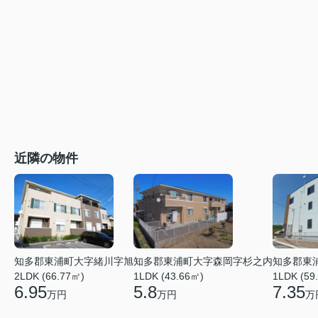
近隣の物件
知多郡東浦町大字緒川字旭
知多郡東浦町大字森岡字杉之内
知多郡東
2LDK (66.77㎡)
1LDK (43.66㎡)
1LDK (59
6.95
5.8
7.35
万円
万円
万