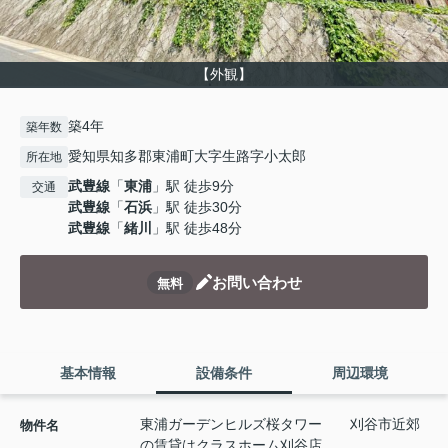
【外観】
築4年
築年数
愛知県知多郡東浦町大字生路字小太郎
所在地
武豊線
「
東浦
」駅 徒歩9分
交通
武豊線
「
石浜
」駅 徒歩30分
武豊線
「
緒川
」駅 徒歩48分
お問い合わせ
無料
基本情報
設備条件
周辺環境
東浦ガーデンヒルズ桜タワー 刈谷市近郊
物件名
の賃貸はクラスホーム刈谷店