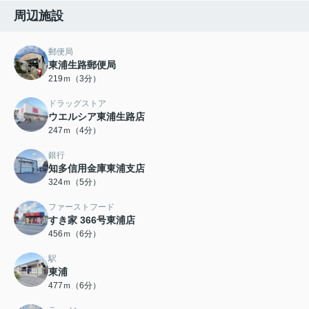
周辺施設
郵便局
東浦生路郵便局
219ｍ（3分）
ドラッグストア
ウエルシア東浦生路店
247ｍ（4分）
銀行
知多信用金庫東浦支店
324ｍ（5分）
ファーストフード
すき家 366号東浦店
456ｍ（6分）
駅
東浦
477ｍ（6分）