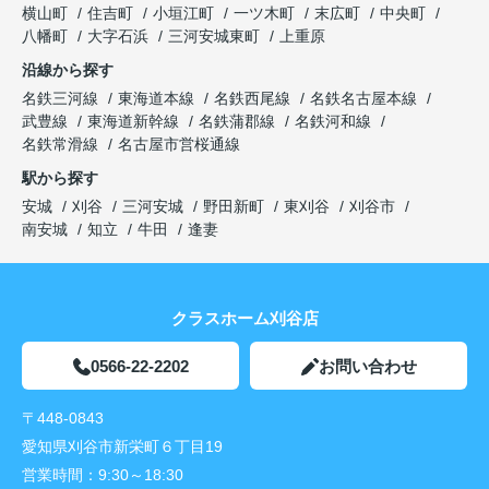
横山町
住吉町
小垣江町
一ツ木町
末広町
中央町
八幡町
大字石浜
三河安城東町
上重原
沿線から探す
名鉄三河線
東海道本線
名鉄西尾線
名鉄名古屋本線
武豊線
東海道新幹線
名鉄蒲郡線
名鉄河和線
名鉄常滑線
名古屋市営桜通線
駅から探す
安城
刈谷
三河安城
野田新町
東刈谷
刈谷市
南安城
知立
牛田
逢妻
クラスホーム刈谷店
0566-22-2202
お問い合わせ
〒448-0843
愛知県刈谷市新栄町６丁目19
営業時間：
9:30～18:30