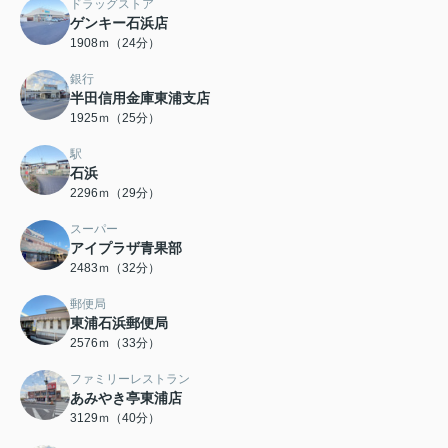
ドラッグストア
ゲンキー石浜店
1908ｍ（24分）
銀行
半田信用金庫東浦支店
1925ｍ（25分）
駅
石浜
2296ｍ（29分）
スーパー
アイプラザ青果部
2483ｍ（32分）
郵便局
東浦石浜郵便局
2576ｍ（33分）
ファミリーレストラン
あみやき亭東浦店
3129ｍ（40分）