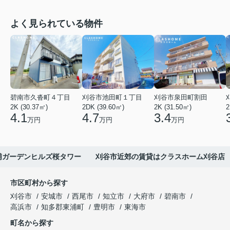
よく見られている物件
碧南市久沓町４丁目
刈谷市池田町１丁目
刈谷市泉田町割田
2K (30.37㎡)
2DK (39.60㎡)
2K (31.50㎡)
2
4.1
4.7
3.4
万円
万円
万円
浦ガーデンヒルズ桜タワー 刈谷市近郊の賃貸はクラスホーム刈谷店
市区町村から探す
刈谷市
安城市
西尾市
知立市
大府市
碧南市
高浜市
知多郡東浦町
豊明市
東海市
町名から探す