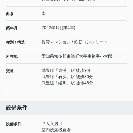
南
向き
2022年1月(築4年)
築年月
賃貸マンション / 鉄筋コンクリート
種別 / 構造
愛知県
知多郡東浦町
大字生路
字小太郎
所在地
武豊線
「
東浦
」駅 徒歩9分
交通
武豊線
「
石浜
」駅 徒歩30分
武豊線
「
緒川
」駅 徒歩48分
設備条件
２人入居可
設備条件
室内洗濯機置場