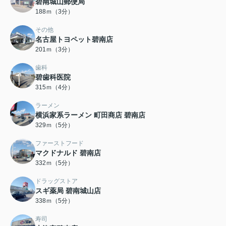
碧南城山郵便局
188ｍ（3分）
その他
名古屋トヨペット碧南店
201ｍ（3分）
歯科
碧歯科医院
315ｍ（4分）
ラーメン
横浜家系ラーメン 町田商店 碧南店
329ｍ（5分）
ファーストフード
マクドナルド 碧南店
332ｍ（5分）
ドラッグストア
スギ薬局 碧南城山店
338ｍ（5分）
寿司