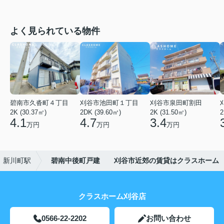
よく見られている物件
碧南市久沓町４丁目
刈谷市池田町１丁目
刈谷市泉田町割田
2K (30.37㎡)
2DK (39.60㎡)
2K (31.50㎡)
2
4.1
4.7
3.4
万円
万円
万円
新川町駅
碧南中後町戸建 刈谷市近郊の賃貸はクラスホーム
クラスホーム刈谷店
0566-22-2202
お問い合わせ