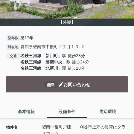
【外観】
築17年
築年数
愛知県碧南市中後町１丁目１０-２
所在地
名鉄三河線
「
新川町
」駅 徒歩23分
交通
名鉄三河線
「
碧南中央
」駅 徒歩24分
名鉄三河線
「
北新川
」駅 徒歩28分
お問い合わせ
無料
基本情報
設備条件
周辺環境
碧南中後町戸建 刈谷市近郊の賃貸はクラ
物件名
スホーム