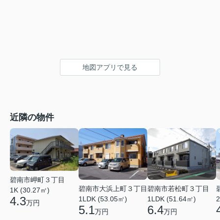
地図アプリで見る
近隣の物件
碧南市岬町３丁目
碧南市大浜上町３丁目
碧南市若松町３丁目
1K (30.27㎡)
4.3
1LDK (53.05㎡)
1LDK (51.64㎡)
2
万円
5.1
6.4
万円
万円