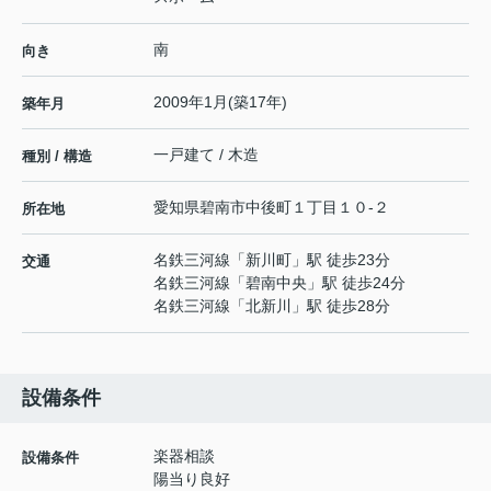
南
向き
2009年1月(築17年)
築年月
一戸建て / 木造
種別 / 構造
愛知県
碧南市
中後町
１丁目１０-２
所在地
名鉄三河線
「
新川町
」駅 徒歩23分
交通
名鉄三河線
「
碧南中央
」駅 徒歩24分
名鉄三河線
「
北新川
」駅 徒歩28分
設備条件
楽器相談
設備条件
陽当り良好