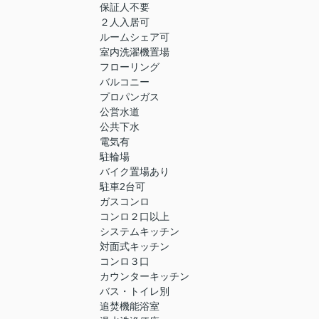
保証人不要
２人入居可
ルームシェア可
室内洗濯機置場
フローリング
バルコニー
プロパンガス
公営水道
公共下水
電気有
駐輪場
バイク置場あり
駐車2台可
ガスコンロ
コンロ２口以上
システムキッチン
対面式キッチン
コンロ３口
カウンターキッチン
バス・トイレ別
追焚機能浴室