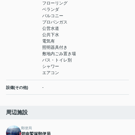
フローリング
ベランダ
バルコニー
プロパンガス
公営水道
公共下水
電気有
照明器具付き
敷地内ごみ置き場
バス・トイレ別
シャワー
エアコン
-
設備(その他)
周辺施設
郵便局
碧南鷲塚郵便局