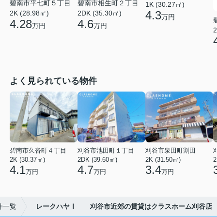
碧南市平七町５丁目
碧南市相生町２丁目
1K (30.27㎡)
4.3
2K (28.98㎡)
2DK (35.30㎡)
万円
4.28
4.6
万円
万円
2
よく見られている物件
碧南市久沓町４丁目
刈谷市池田町１丁目
刈谷市泉田町割田
2K (30.37㎡)
2DK (39.60㎡)
2K (31.50㎡)
2
4.1
4.7
3.4
万円
万円
万円
件一覧
レークハヤⅠ 刈谷市近郊の賃貸はクラスホーム刈谷店