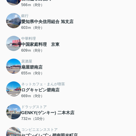
566ｍ（8分）
銀行
愛知県中央信用組合 旭支店
603ｍ（8分）
中華料理
中国家庭料理 京東
609ｍ（8分）
居酒屋
扇屋碧南店
655ｍ（9分）
ネットカフェ・まんが喫茶
ログキャビン碧南店
669ｍ（9分）
ドラッグストア
GENKY(ゲンキー) 二本木店
732ｍ（10分）
コンビニエンスストア
セブンイレブン 碧南照光町店