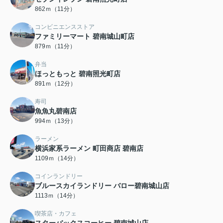
862ｍ（11分）
コンビニエンスストア
ファミリーマート 碧南城山町店
879ｍ（11分）
弁当
ほっともっと 碧南照光町店
891ｍ（12分）
寿司
魚魚丸碧南店
994ｍ（13分）
ラーメン
横浜家系ラーメン 町田商店 碧南店
1109ｍ（14分）
コインランドリー
ブルースカイランドリー バロー碧南城山店
1113ｍ（14分）
喫茶店・カフェ