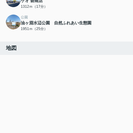
ゲオ 碧南店
1312ｍ（17分）
公園
油ヶ淵水辺公園 自然ふれあい生態園
1951ｍ（25分）
地図