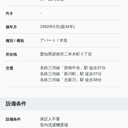
-
向き
1992年5月(築34年)
築年月
アパート / 木造
種別 / 構造
愛知県
碧南市
二本木町
５丁目
所在地
名鉄三河線
「
碧南中央
」駅 徒歩37分
交通
名鉄三河線
「
新川町
」駅 徒歩37分
名鉄三河線
「
北新川
」駅 徒歩38分
設備条件
保証人不要
設備条件
室内洗濯機置場