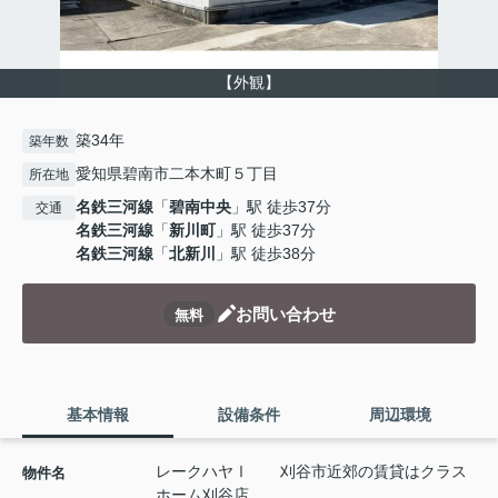
【外観】
築34年
築年数
愛知県碧南市二本木町５丁目
所在地
名鉄三河線
「
碧南中央
」駅 徒歩37分
交通
名鉄三河線
「
新川町
」駅 徒歩37分
名鉄三河線
「
北新川
」駅 徒歩38分
お問い合わせ
無料
基本情報
設備条件
周辺環境
レークハヤⅠ 刈谷市近郊の賃貸はクラス
物件名
ホーム刈谷店