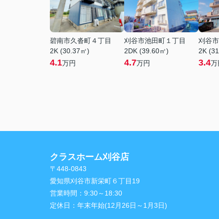
碧南市久沓町４丁目
刈谷市池田町１丁目
刈谷市
2K (30.37㎡)
2DK (39.60㎡)
2K (3
4.1
4.7
3.4
万円
万円
万
クラスホーム刈谷店
〒448-0843
愛知県刈谷市新栄町６丁目19
営業時間：
9:30～18:30
定休日：
年末年始(12月26日～1月3日)