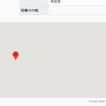
角部屋
設備(その他)
-
Google Ma