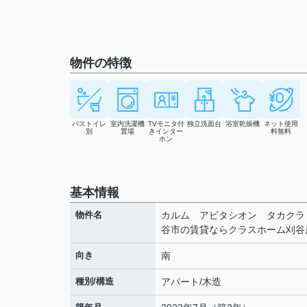
物件の特徴
バストイレ
室内洗濯機
TVモニタ付
独立洗面台
浴室乾燥機
ネット使用
別
置場
きインター
料無料
ホン
基本情報
物件名
カルム アビタシオン タカク
谷市の賃貸ならクラスホーム刈谷
向き
南
種別/構造
アパート/木造