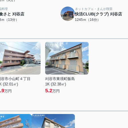
61ｍ（9分）
風料理
ネットカフェ・まんが喫茶
食さと 刈谷店
快活CLUB(クラブ) 刈谷店
68ｍ（13分）
1245ｍ（16分）
刈谷市小山町４丁目
刈谷市東境町飯島
K (32.01㎡)
1K (32.38㎡)
.9
5.2
万円
万円