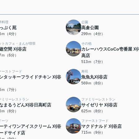
華料理
公園
っぷく苑
高倉公園
66ｍ（4分）
299ｍ（4分）
ットカフェ・まんが喫茶
その他
遊空間 刈谷店
カレーハウスCoCo壱番屋 刈
17ｍ（6分）
高店
513ｍ（7分）
ァーストフード
寿司
ンタッキーフライドチキン 刈谷
魚魚丸刈谷店
569ｍ（8分）
46ｍ（7分）
ァミリーレストラン
ファミリーレストラン
なまるうどん刈谷日高町店
サイゼリヤ 刈谷店
00ｍ（8分）
625ｍ（8分）
イーツ
ファーストフード
ーティワンアイスクリーム 刈谷
マクドナルド 刈谷店
ードサイド店
715ｍ（9分）