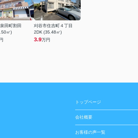
泉田町割田
刈谷市住吉町４丁目
1.50㎡)
2DK (35.48㎡)
3.9
円
万円
トップページ
会社概要
お客様の声一覧