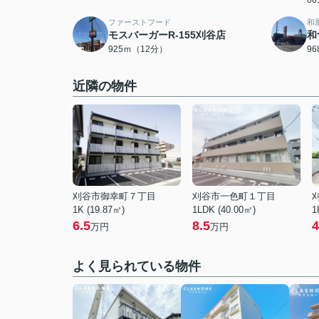
6
ファーストフード
和
モスバーガーR-155刈谷店
和
925ｍ（12分）
9
近隣の物件
刈谷市御幸町７丁目
刈谷市一色町１丁目
1K (19.87㎡)
1LDK (40.00㎡)
1
6.5
8.5
4
万円
万円
よく見られている物件