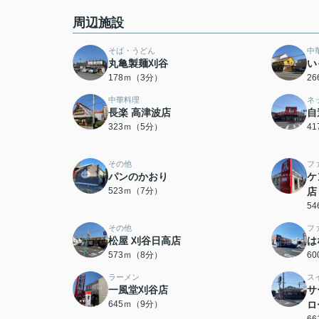
周辺施設
そば・うどん
中
丸亀製麺刈谷
い
178ｍ（3分）
2
中華料理
ネ
長楽 高津波店
自
323ｍ（5分）
4
その他
フ
パンのかおり
ケ
523ｍ（7分）
店
5
その他
フ
松屋 刈谷日高店
は
573ｍ（8分）
6
ラーメン
ス
一風堂刈谷店
サ
645ｍ（9分）
ロ