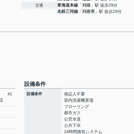
東海道本線
「
刈谷
」駅 徒歩29分
交通
名鉄三河線
「
刈谷市
」駅 徒歩29分
設備条件
ラ 刈
設備条件
保証人不要
店
室内洗濯機置場
フローリング
都市ガス
公営水道
公共下水
24時間換気システム