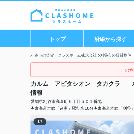
トップ
沿線から探す
刈谷市の賃貸｜クラスホーム株式会社
刈谷市の賃貸物件
この物
カルム アビタシオン タカクラ 
情報
愛知県
刈谷市
高倉町
６丁目５０１番地
東海道本線「逢妻」駅徒歩10分
東海道本線「刈谷」
1
/
7