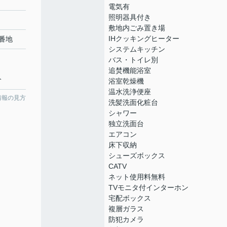
電気有
照明器具付き
敷地内ごみ置き場
IHクッキングヒーター
番地
システムキッチン
バス・トイレ別
追焚機能浴室
分
浴室乾燥機
温水洗浄便座
情報の見方
洗髪洗面化粧台
シャワー
独立洗面台
エアコン
床下収納
シューズボックス
CATV
ネット使用料無料
TVモニタ付インターホン
宅配ボックス
複層ガラス
防犯カメラ