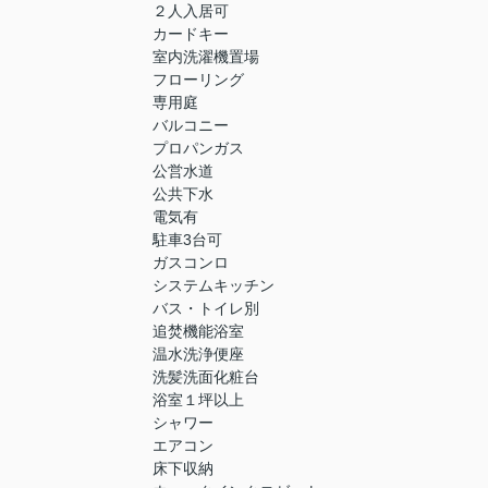
２人入居可
カードキー
室内洗濯機置場
フローリング
専用庭
バルコニー
プロパンガス
公営水道
公共下水
電気有
駐車3台可
ガスコンロ
システムキッチン
バス・トイレ別
追焚機能浴室
温水洗浄便座
洗髪洗面化粧台
浴室１坪以上
シャワー
エアコン
床下収納