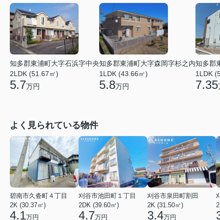
知多郡東浦町大字石浜字中央
知多郡東浦町大字森岡字杉之内
知多郡
2LDK (51.67㎡)
1LDK (43.66㎡)
1LDK (
5.7
5.8
7.35
万円
万円
よく見られている物件
碧南市久沓町４丁目
刈谷市池田町１丁目
刈谷市泉田町割田
2K (30.37㎡)
2DK (39.60㎡)
2K (31.50㎡)
2
4.1
4.7
3.4
万円
万円
万円