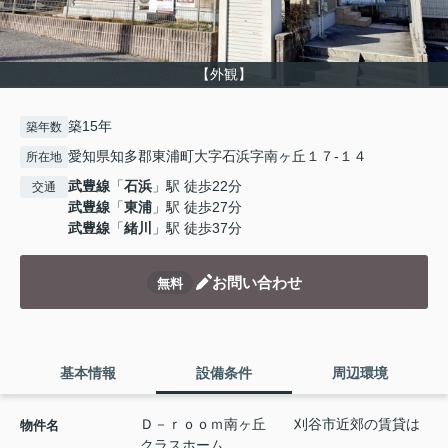
【外観】
築15年
築年数
愛知県知多郡東浦町大字石浜字南ヶ丘１７-１４
所在地
武豊線
「
石浜
」駅 徒歩22分
交通
武豊線
「
東浦
」駅 徒歩27分
武豊線
「
緒川
」駅 徒歩37分
お問い合わせ
無料
基本情報
設備条件
周辺環境
Ｄ－ｒｏｏｍ南ヶ丘 刈谷市近郊の賃貸は
物件名
クラスホーム