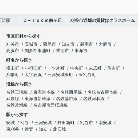
石浜駅
Ｄ－ｒｏｏｍ南ヶ丘 刈谷市近郊の賃貸はクラスホーム
市区町村から探す
刈谷市
安城市
西尾市
知立市
碧南市
大府市
高浜市
知多郡東浦町
豊明市
東海市
町名から探す
横山町
小垣江町
一ツ木町
中央町
末広町
住吉町
八幡町
大字石浜
三河安城東町
東刈谷町
沿線から探す
名鉄三河線
東海道本線
名鉄西尾線
名鉄名古屋本線
武豊線
東海道新幹線
名鉄蒲郡線
名鉄河和線
名鉄常滑線
名古屋市営桜通線
駅から探す
安城
刈谷
三河安城
野田新町
刈谷市
南安城
東刈谷
逢妻
知立
北安城