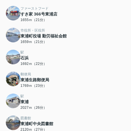
ファーストフード
すき家 366号東浦店
1655ｍ（21分）
市役所・区役所
東浦町役場 勤労福祉会館
1659ｍ（21分）
駅
石浜
1692ｍ（22分）
郵便局
東浦生路郵便局
1769ｍ（23分）
駅
東浦
2027ｍ（26分）
図書館
東浦町中央図書館
2120ｍ（27分）