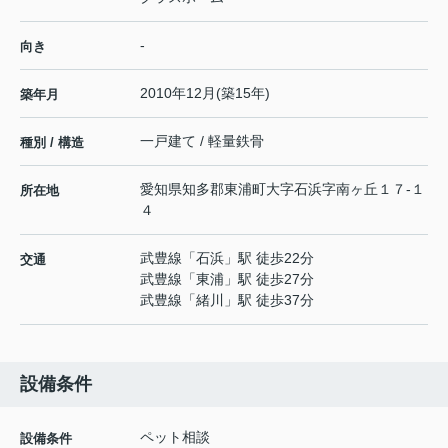
-
向き
2010年12月(築15年)
築年月
一戸建て / 軽量鉄骨
種別 / 構造
愛知県
知多郡東浦町
大字石浜
字南ヶ丘１７-１
所在地
４
武豊線
「
石浜
」駅 徒歩22分
交通
武豊線
「
東浦
」駅 徒歩27分
武豊線
「
緒川
」駅 徒歩37分
設備条件
ペット相談
設備条件