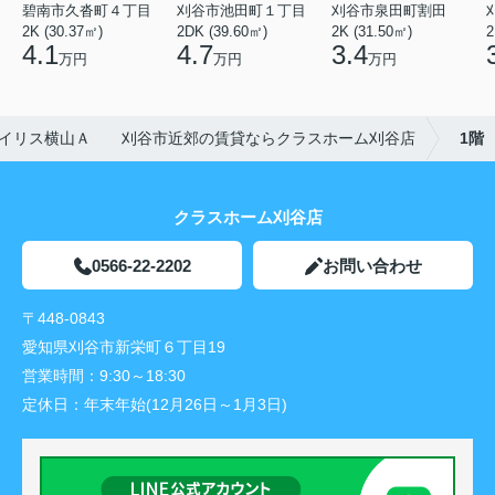
碧南市久沓町４丁目
刈谷市池田町１丁目
刈谷市泉田町割田
2K (30.37㎡)
2DK (39.60㎡)
2K (31.50㎡)
2
4.1
4.7
3.4
万円
万円
万円
イリス横山Ａ 刈谷市近郊の賃貸ならクラスホーム刈谷店
1階
クラスホーム刈谷店
0566-22-2202
お問い合わせ
〒448-0843
愛知県刈谷市新栄町６丁目19
営業時間：
9:30～18:30
定休日：
年末年始(12月26日～1月3日)