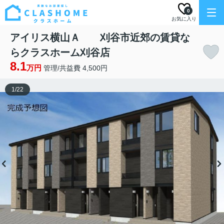
0
お気に入り
アイリス横山Ａ 刈谷市近郊の賃貸な
らクラスホーム刈谷店
8.1
万円
管理/共益費 4,500円
1
/
22