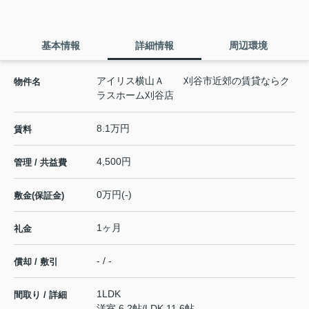
基本情報
詳細情報
周辺環境
アイリス横山Ａ 刈谷市近郊の賃貸ならク
物件名
ラスホーム刈谷店
8.1万円
賃料
4,500円
管理 / 共益費
0万円(-)
敷金(保証金)
1ヶ月
礼金
- / -
償却 / 敷引
1LDK
間取り / 詳細
洋室 6.2帖
/
LDK 11.6帖