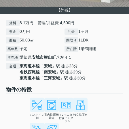
【外観】
8.1万円 管理/共益費 4,500円
賃料
0万円
1ヶ月
敷金
礼金
50.03㎡
1LDK
面積
間取り
予定
1階/3階建
築年数
所在階
愛知県
安城市
横山町
八左４１
所在地
東海道本線
「
安城
」駅 徒歩23分
交通
名鉄西尾線
「
南安城
」駅 徒歩29分
東海道本線
「
三河安城
」駅 徒歩30分
物件の特徴
バストイレ
室内洗濯機
TVモニタ
独立洗面台
別
置場
付きインタ
ーホン