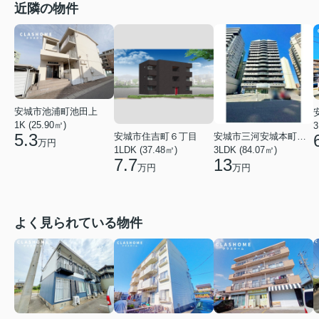
近隣の物件
安城市池浦町池田上
1K (25.90㎡)
3
5.3
安城市住吉町６丁目
安城市三河安城本町２丁目
万円
1LDK (37.48㎡)
3LDK (84.07㎡)
7.7
13
万円
万円
よく見られている物件