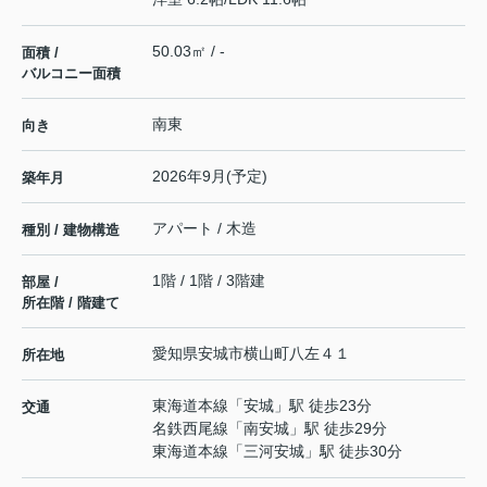
50.03㎡ / -
面積 /
バルコニー面積
南東
向き
2026年9月(予定)
築年月
アパート / 木造
種別 / 建物構造
1階 / 1階 / 3階建
部屋 /
所在階 / 階建て
愛知県
安城市
横山町
八左４１
所在地
東海道本線
「
安城
」駅 徒歩23分
交通
名鉄西尾線
「
南安城
」駅 徒歩29分
東海道本線
「
三河安城
」駅 徒歩30分