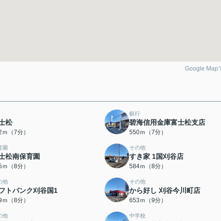
Google Ma
銀行
士松
碧海信用金庫富士松支店
02ｍ（7分）
550ｍ（7分）
育園
その他
士松南保育園
すき家 1国刈谷店
75ｍ（8分）
584ｍ（8分）
の他
その他
フトバンク刈谷国1
から好し 刈谷今川町店
39ｍ（8分）
653ｍ（9分）
の他
中学校