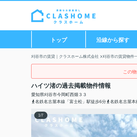
トップ
沿線から探す
刈谷市の賃貸｜クラスホーム株式会社
刈谷市の賃貸物件
この物
ハイツ渚の過去掲載物件情報
愛知県
刈谷市
今岡町
西畑３３
名鉄名古屋本線「富士松」駅徒歩6分
名鉄名古屋本
1
/
7