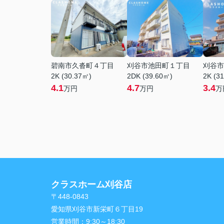
碧南市久沓町４丁目
刈谷市池田町１丁目
刈谷市
2K (30.37㎡)
2DK (39.60㎡)
2K (3
4.1
4.7
3.4
万円
万円
万
クラスホーム刈谷店
〒448-0843
愛知県刈谷市新栄町６丁目19
営業時間：
9:30～18:30