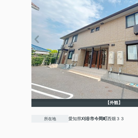
【外観】
愛知県
刈谷市
今岡町
西畑３３
所在地