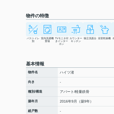
物件の特徴
バストイレ
室内洗濯機
TVモニタ付
カウンター
独立洗面台
浴室乾燥機
別
置場
きインター
キッチン
ホン
基本情報
物件名
ハイツ渚
向き
-
種別/構造
アパート/軽量鉄骨
築年月
2016年9月（築9年）
総戸数
-