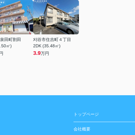
泉田町割田
刈谷市住吉町４丁目
1.50㎡)
2DK (35.48㎡)
3.9
円
万円
トップページ
会社概要