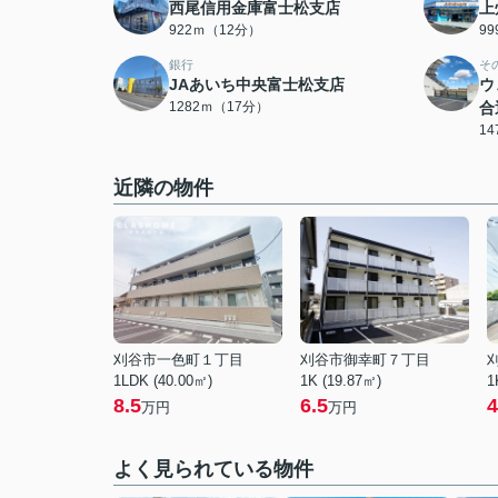
西尾信用金庫富士松支店
上
922ｍ（12分）
9
銀行
そ
JAあいち中央富士松支店
ウ
1282ｍ（17分）
合
1
近隣の物件
刈谷市一色町１丁目
刈谷市御幸町７丁目
1LDK (40.00㎡)
1K (19.87㎡)
1
8.5
6.5
4
万円
万円
よく見られている物件