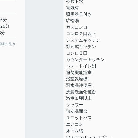
公共下水
電気有
照明器具付き
6分
駐輪場
26分
ガスコンロ
6分
コンロ２口以上
システムキッチン
情報の見方
対面式キッチン
コンロ３口
カウンターキッチン
バス・トイレ別
追焚機能浴室
浴室乾燥機
温水洗浄便座
洗髪洗面化粧台
浴室１坪以上
シャワー
独立洗面台
ユニットバス
エアコン
床下収納
ウォークインクロゼット