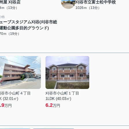
州屋 刈谷店
刈谷市立富士松中学校
99ｍ（13分）
1026ｍ（13分）
の他
ェーブスタジアム刈谷(刈谷市総
運動公園多目的グラウンド)
470ｍ（19分）
刈谷市小山町４丁目
刈谷市小山町１丁目
K (32.01㎡)
1LDK (40.03㎡)
.9
6.2
万円
万円