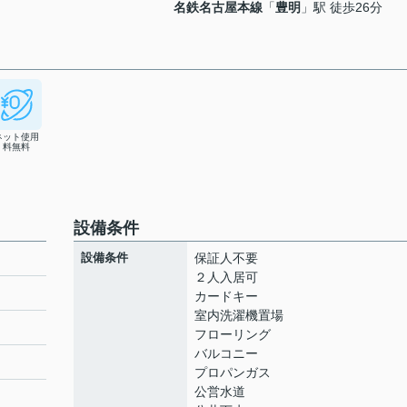
名鉄名古屋本線
「
豊明
」駅 徒歩26分
ネット使用
料無料
設備条件
設備条件
保証人不要
２人入居可
カードキー
室内洗濯機置場
フローリング
バルコニー
プロパンガス
公営水道