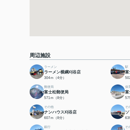
周辺施設
ラーメン
駅
ラーメン横綱刈谷店
富
304ｍ（4分）
5
郵便局
保
富士松郵便局
富
571ｍ（8分）
5
その他
そ
ナンハウス刈谷店
ソ
607ｍ（8分）
6
銀行
そ