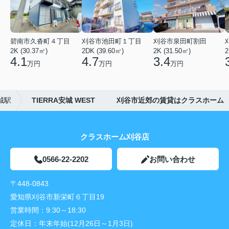
碧南市久沓町４丁目
刈谷市池田町１丁目
刈谷市泉田町割田
2K (30.37㎡)
2DK (39.60㎡)
2K (31.50㎡)
2
4.1
4.7
3.4
万円
万円
万円
城駅
TIERRA安城 WEST 刈谷市近郊の賃貸はクラスホーム
クラスホーム刈谷店
0566-22-2202
お問い合わせ
〒448-0843
愛知県刈谷市新栄町６丁目19
営業時間：
9:30～18:30
定休日：
年末年始(12月26日～1月3日)