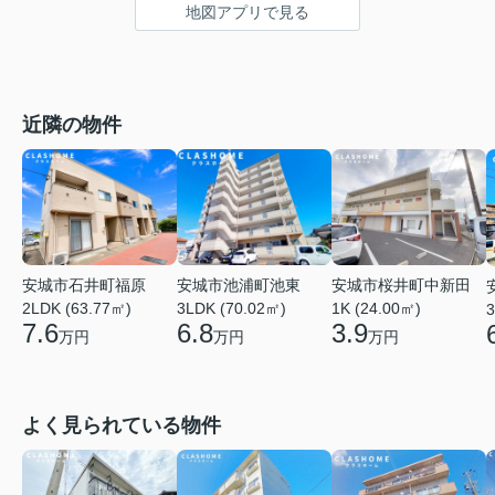
地図アプリで見る
近隣の物件
安城市石井町福原
安城市池浦町池東
安城市桜井町中新田
2LDK (63.77㎡)
3LDK (70.02㎡)
1K (24.00㎡)
3
7.6
6.8
3.9
万円
万円
万円
よく見られている物件