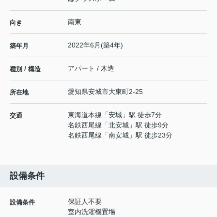
南東
向き
2022年6月(築4年)
築年月
アパート / 木造
種別 / 構造
愛知県
安城市
大東町
2-25
所在地
東海道本線
「
安城
」駅 徒歩7分
交通
名鉄西尾線
「
北安城
」駅 徒歩9分
名鉄西尾線
「
南安城
」駅 徒歩23分
設備条件
保証人不要
設備条件
室内洗濯機置場