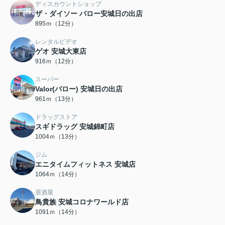
ディスカウントショップ
ザ・ダイソー バロー安城日の出店
895ｍ（12分）
レンタルビデオ
ゲオ 安城大東店
916ｍ（12分）
スーパー
Valor(バロー) 安城日の出店
961ｍ（13分）
ドラッグストア
スギドラッグ 安城錦町店
1004ｍ（13分）
ジム
エニタイムフィットネス 安城店
1064ｍ（14分）
居酒屋
鳥貴族 安城コロナワールド店
1091ｍ（14分）