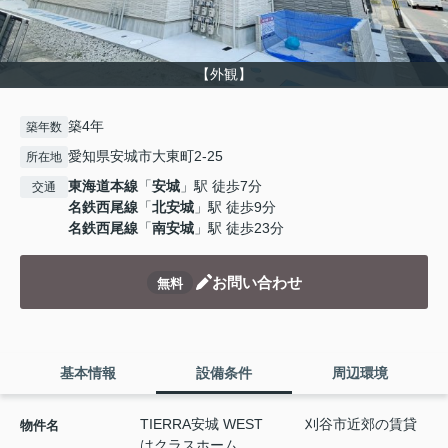
【外観】
築4年
築年数
愛知県安城市大東町2-25
所在地
東海道本線
「
安城
」駅 徒歩7分
交通
名鉄西尾線
「
北安城
」駅 徒歩9分
名鉄西尾線
「
南安城
」駅 徒歩23分
お問い合わせ
無料
基本情報
設備条件
周辺環境
TIERRA安城 WEST 刈谷市近郊の賃貸
物件名
はクラスホーム