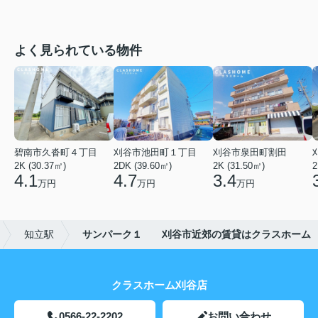
よく見られている物件
碧南市久沓町４丁目
刈谷市池田町１丁目
刈谷市泉田町割田
2K (30.37㎡)
2DK (39.60㎡)
2K (31.50㎡)
2
4.1
4.7
3.4
万円
万円
万円
知立駅
サンパーク１ 刈谷市近郊の賃貸はクラスホーム
クラスホーム刈谷店
0566-22-2202
お問い合わせ