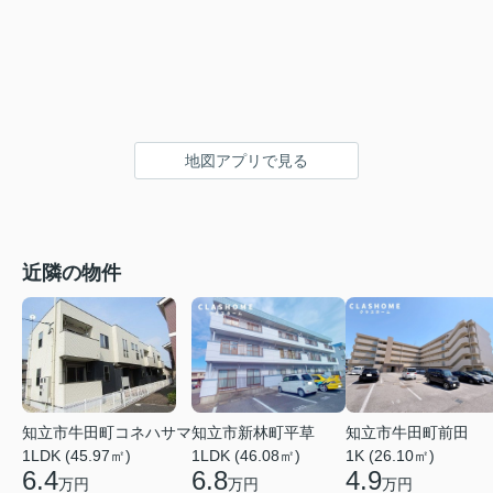
地図アプリで見る
近隣の物件
知立市牛田町コネハサマ
知立市新林町平草
知立市牛田町前田
1LDK (45.97㎡)
1LDK (46.08㎡)
1K (26.10㎡)
6.4
6.8
4.9
万円
万円
万円