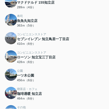
マクドナルド 155知立店
289ｍ（4分）
寿司
魚魚丸知立店
363ｍ（5分）
コンビニエンスストア
セブンイレブン 知立鳥居一丁目店
410ｍ（6分）
コンビニエンスストア
ローソン 知立宝三丁目店
428ｍ（6分）
公園
一ツ木公園
456ｍ（6分）
喫茶店・カフェ
珈琲遇暖 知立店
464ｍ（6分）
その他