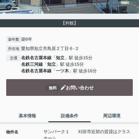
【外観】
築6年
築年数
愛知県知立市鳥居２丁目６-２
所在地
名鉄名古屋本線
「
知立
」駅 徒歩15分
交通
名鉄三河線
「
知立
」駅 徒歩15分
名鉄名古屋本線
「
一ツ木
」駅 徒歩16分
お問い合わせ
無料
基本情報
設備条件
周辺環境
サンパーク１ 刈谷市近郊の賃貸はクラス
物件名
ホーム