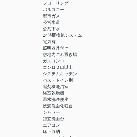
フローリング
バルコニー
都市ガス
公営水道
公共下水
24時間換気システム
電気有
照明器具付き
敷地内ごみ置き場
ガスコンロ
コンロ２口以上
システムキッチン
バス・トイレ別
追焚機能浴室
浴室乾燥機
温水洗浄便座
洗髪洗面化粧台
シャワー
独立洗面台
エアコン
床下収納