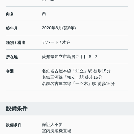
西
向き
2020年8月(築6年)
築年月
アパート / 木造
種別 / 構造
愛知県
知立市
鳥居
２丁目６-２
所在地
名鉄名古屋本線
「
知立
」駅 徒歩15分
交通
名鉄三河線
「
知立
」駅 徒歩15分
名鉄名古屋本線
「
一ツ木
」駅 徒歩16分
設備条件
保証人不要
設備条件
室内洗濯機置場