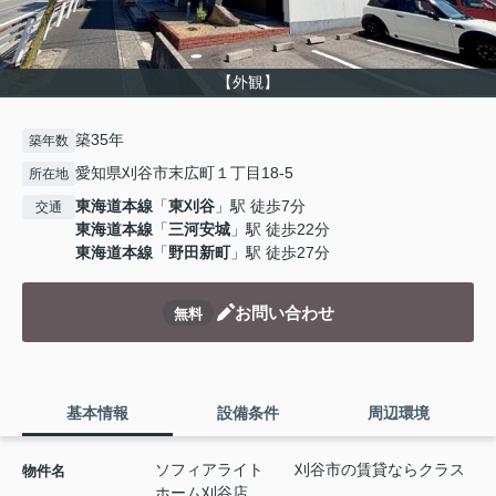
【外観】
築35年
築年数
愛知県刈谷市末広町１丁目18-5
所在地
東海道本線
「
東刈谷
」駅 徒歩7分
交通
東海道本線
「
三河安城
」駅 徒歩22分
東海道本線
「
野田新町
」駅 徒歩27分
お問い合わせ
無料
基本情報
設備条件
周辺環境
ソフィアライト 刈谷市の賃貸ならクラス
物件名
ホーム刈谷店