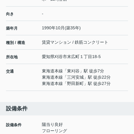
-
向き
1990年10月(築35年)
築年月
賃貸マンション / 鉄筋コンクリート
種別 / 構造
愛知県
刈谷市
末広町
１丁目18-5
所在地
東海道本線
「
東刈谷
」駅 徒歩7分
交通
東海道本線
「
三河安城
」駅 徒歩22分
東海道本線
「
野田新町
」駅 徒歩27分
設備条件
陽当り良好
設備条件
フローリング