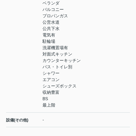
ベランダ
バルコニー
プロパンガス
公営水道
公共下水
電気有
駐輪場
洗濯機置場有
対面式キッチン
カウンターキッチン
バス・トイレ別
シャワー
エアコン
シューズボックス
収納豊富
BS
最上階
-
設備(その他)