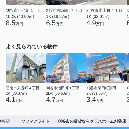
刈谷市一色町１丁目
刈谷市御幸町７丁目
刈谷市小山町４丁目
1LDK (40.00㎡)
1K (19.87㎡)
1K (32.01㎡)
1
8.5
6.5
4.9
万円
万円
万円
よく見られている物件
碧南市久沓町４丁目
刈谷市池田町１丁目
刈谷市泉田町割田
2K (30.37㎡)
2DK (39.60㎡)
2K (31.50㎡)
2
4.1
4.7
3.4
万円
万円
万円
刈谷駅
ソフィアライト 刈谷市の賃貸ならクラスホーム刈谷店