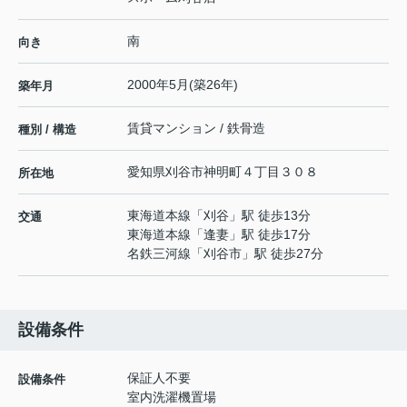
南
向き
2000年5月(築26年)
築年月
賃貸マンション / 鉄骨造
種別 / 構造
愛知県
刈谷市
神明町
４丁目３０８
所在地
東海道本線
「
刈谷
」駅 徒歩13分
交通
東海道本線
「
逢妻
」駅 徒歩17分
名鉄三河線
「
刈谷市
」駅 徒歩27分
設備条件
保証人不要
設備条件
室内洗濯機置場