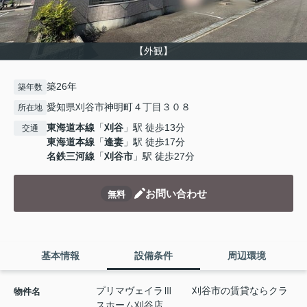
【外観】
築26年
築年数
愛知県刈谷市神明町４丁目３０８
所在地
東海道本線
「
刈谷
」駅 徒歩13分
交通
東海道本線
「
逢妻
」駅 徒歩17分
名鉄三河線
「
刈谷市
」駅 徒歩27分
お問い合わせ
無料
基本情報
設備条件
周辺環境
プリマヴェイラⅢ 刈谷市の賃貸ならクラ
物件名
スホーム刈谷店