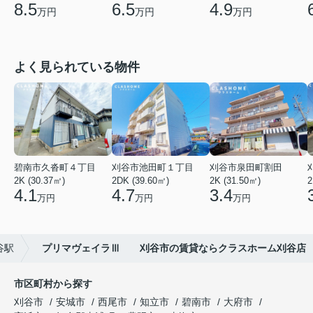
8.5
6.5
4.9
万円
万円
万円
よく見られている物件
碧南市久沓町４丁目
刈谷市池田町１丁目
刈谷市泉田町割田
2K (30.37㎡)
2DK (39.60㎡)
2K (31.50㎡)
2
4.1
4.7
3.4
万円
万円
万円
谷駅
プリマヴェイラⅢ 刈谷市の賃貸ならクラスホーム刈谷店
市区町村から探す
刈谷市
安城市
西尾市
知立市
碧南市
大府市