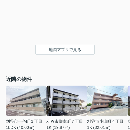
地図アプリで見る
近隣の物件
刈谷市一色町１丁目
刈谷市御幸町７丁目
刈谷市小山町４丁目
1LDK (40.00㎡)
1K (19.87㎡)
1K (32.01㎡)
1