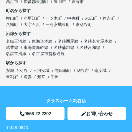
高浜市
知多郡東浦町
豊明市
東海市
町名から探す
横山町
小垣江町
一ツ木町
中央町
末広町
住吉町
八幡町
大字石浜
三河安城東町
東刈谷町
沿線から探す
名鉄三河線
東海道本線
名鉄西尾線
名鉄名古屋本線
武豊線
東海道新幹線
名鉄蒲郡線
名鉄河和線
名鉄常滑線
名古屋市営桜通線
駅から探す
安城
刈谷
三河安城
野田新町
刈谷市
南安城
東刈谷
逢妻
知立
牛田
クラスホーム刈谷店
0566-22-2202
お問い合わせ
〒448-0843