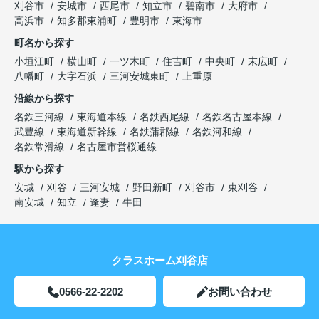
刈谷市
安城市
西尾市
知立市
碧南市
大府市
高浜市
知多郡東浦町
豊明市
東海市
町名から探す
小垣江町
横山町
一ツ木町
住吉町
中央町
末広町
八幡町
大字石浜
三河安城東町
上重原
沿線から探す
名鉄三河線
東海道本線
名鉄西尾線
名鉄名古屋本線
武豊線
東海道新幹線
名鉄蒲郡線
名鉄河和線
名鉄常滑線
名古屋市営桜通線
駅から探す
安城
刈谷
三河安城
野田新町
刈谷市
東刈谷
南安城
知立
逢妻
牛田
クラスホーム刈谷店
0566-22-2202
お問い合わせ