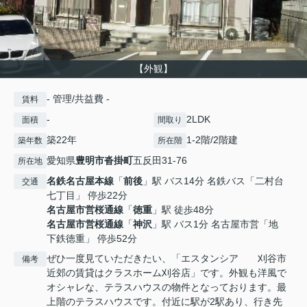
【外観】
- 管理/共益費 -
賃料
-
2LDK
面積
間取り
築22年
1-2階/2階建
築年数
所在階
愛知県
豊明市
沓掛町
五反田31-76
所在地
名鉄名古屋本線
「
前後
」駅 バス14分 名鉄バス「二村台
交通
七丁目」 停歩22分
名古屋市営桜通線
「
徳重
」駅 徒歩48分
名古屋市営桜通線
「
神沢
」駅 バス1分 名古屋市営「地
下鉄徳重」 停歩52分
ぜひ一度見ていただきたい、「エスタンシア 刈谷市
備考
近郊の賃貸はクラスホーム刈谷店」です。外観も洋風で
オシャレな、テラスハウスの物件となっております。最
上階のテラスハウスです。付近に駅が2駅あり、行き先