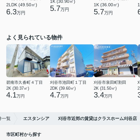
1K (30.90㎡)
2LDK (49.50㎡)
1K (36.00㎡)
1
5.7
万円
6.3
5.7
万円
万円
よく見られている物件
碧南市久沓町４丁目
刈谷市池田町１丁目
刈谷市泉田町割田
2K (30.37㎡)
2DK (39.60㎡)
2K (31.50㎡)
2
4.1
4.7
3.4
万円
万円
万円
件一覧
エスタンシア 刈谷市近郊の賃貸はクラスホーム刈谷店
市区町村から探す