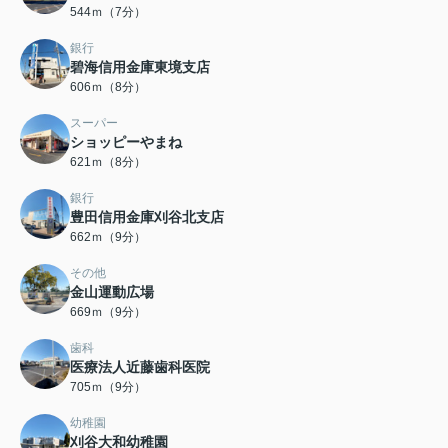
544ｍ（7分）
銀行
碧海信用金庫東境支店
606ｍ（8分）
スーパー
ショッピーやまね
621ｍ（8分）
銀行
豊田信用金庫刈谷北支店
662ｍ（9分）
その他
金山運動広場
669ｍ（9分）
歯科
医療法人近藤歯科医院
705ｍ（9分）
幼稚園
刈谷大和幼稚園