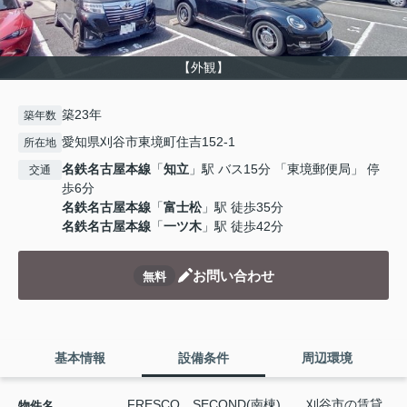
【外観】
築23年
築年数
愛知県刈谷市東境町住吉152-1
所在地
名鉄名古屋本線
「
知立
」駅 バス15分 「東境郵便局」 停
交通
歩6分
名鉄名古屋本線
「
富士松
」駅 徒歩35分
名鉄名古屋本線
「
一ツ木
」駅 徒歩42分
お問い合わせ
無料
基本情報
設備条件
周辺環境
FRESCO SECOND(南棟) 刈谷市の賃貸
物件名