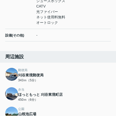
シューズボックス
CATV
光ファイバー
ネット使用料無料
オートロック
-
設備(その他)
周辺施設
郵便局
刈谷東境郵便局
343ｍ（5分）
弁当
ほっともっと 刈谷東境町店
450ｍ（6分）
公園
山根池広場