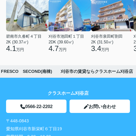
碧南市久沓町４丁目
刈谷市池田町１丁目
刈谷市泉田町割田
2K (30.37㎡)
2DK (39.60㎡)
2K (31.50㎡)
2
4.1
4.7
3.4
万円
万円
万円
FRESCO SECOND(南棟) 刈谷市の賃貸ならクラスホーム刈谷店
クラスホーム刈谷店
0566-22-2202
お問い合わせ
〒448-0843
愛知県刈谷市新栄町６丁目19