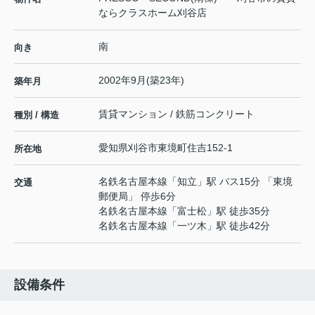
ならクラスホーム刈谷店
南
向き
2002年9月(築23年)
築年月
賃貸マンション / 鉄筋コンクリート
種別 / 構造
愛知県
刈谷市
東境町
住吉152-1
所在地
名鉄名古屋本線
「
知立
」駅 バス15分 「東境
交通
郵便局」 停歩6分
名鉄名古屋本線
「
富士松
」駅 徒歩35分
名鉄名古屋本線
「
一ツ木
」駅 徒歩42分
設備条件