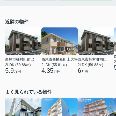
近隣の物件
西尾市楠村町前巴
西尾市西幡豆町上大坪
西尾市楠村町前巴
2
2LDK (59.88㎡)
2LDK (55.81㎡)
2LDK (59.88㎡)
5.9
4.35
6
万円
万円
万円
よく見られている物件