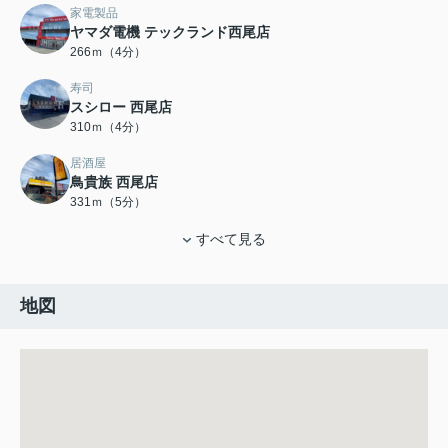
家電製品
ヤマダ電機 テックランド西尾店
266ｍ（4分）
寿司
スシロー 西尾店
310ｍ（4分）
居酒屋
鳥貴族 西尾店
331ｍ（5分）
すべて見る
地図