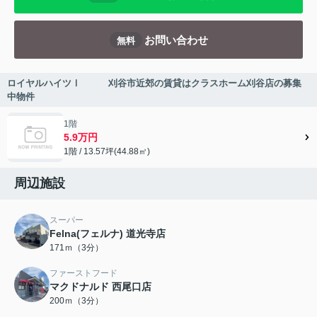
お問い合わせ
無料
ロイヤルハイツⅠ 刈谷市近郊の賃貸はクラスホーム刈谷店の募集
中物件
1階
5.9万円
1階 / 13.57坪(44.88㎡)
周辺施設
スーパー
Felna(フェルナ) 道光寺店
171ｍ（3分）
ファーストフード
マクドナルド 西尾口店
200ｍ（3分）