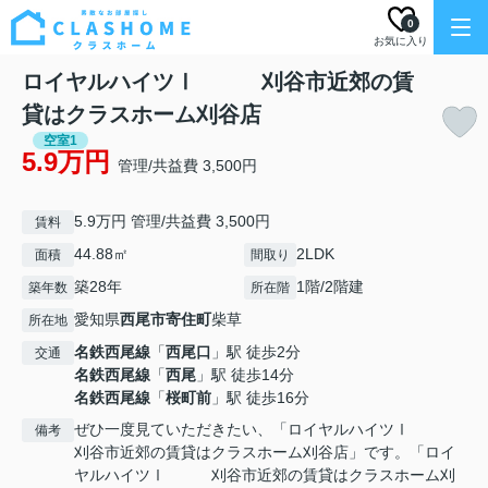
0
お気に入り
ロイヤルハイツⅠ 刈谷市近郊の賃
貸はクラスホーム刈谷店
空室1
5.9万円
管理/共益費 3,500円
5.9万円 管理/共益費 3,500円
賃料
44.88㎡
2LDK
面積
間取り
築28年
1階/2階建
築年数
所在階
愛知県
西尾市
寄住町
柴草
所在地
名鉄西尾線
「
西尾口
」駅 徒歩2分
交通
名鉄西尾線
「
西尾
」駅 徒歩14分
名鉄西尾線
「
桜町前
」駅 徒歩16分
ぜひ一度見ていただきたい、「ロイヤルハイツⅠ
備考
刈谷市近郊の賃貸はクラスホーム刈谷店」です。「ロイ
ヤルハイツⅠ 刈谷市近郊の賃貸はクラスホーム刈