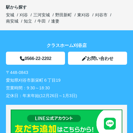
駅から探す
安城
刈谷
三河安城
野田新町
東刈谷
刈谷市
南安城
知立
牛田
逢妻
クラスホーム刈谷店
0566-22-2202
お問い合わせ
〒448-0843
愛知県刈谷市新栄町６丁目19
営業時間：
9:30～18:30
定休日：
年末年始(12月26日～1月3日)