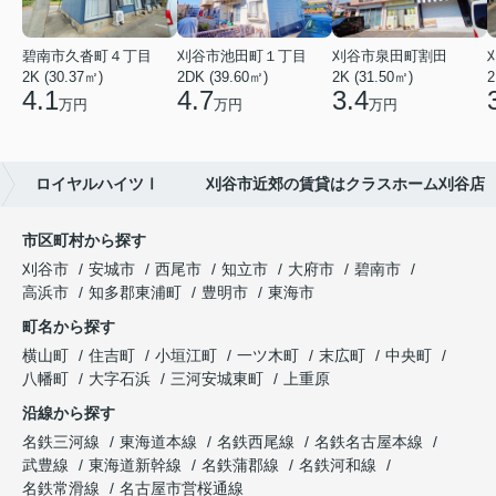
碧南市久沓町４丁目
刈谷市池田町１丁目
刈谷市泉田町割田
2K (30.37㎡)
2DK (39.60㎡)
2K (31.50㎡)
2
4.1
4.7
3.4
万円
万円
万円
ロイヤルハイツⅠ 刈谷市近郊の賃貸はクラスホーム刈谷店
市区町村から探す
刈谷市
安城市
西尾市
知立市
大府市
碧南市
高浜市
知多郡東浦町
豊明市
東海市
町名から探す
横山町
住吉町
小垣江町
一ツ木町
末広町
中央町
八幡町
大字石浜
三河安城東町
上重原
沿線から探す
名鉄三河線
東海道本線
名鉄西尾線
名鉄名古屋本線
武豊線
東海道新幹線
名鉄蒲郡線
名鉄河和線
名鉄常滑線
名古屋市営桜通線