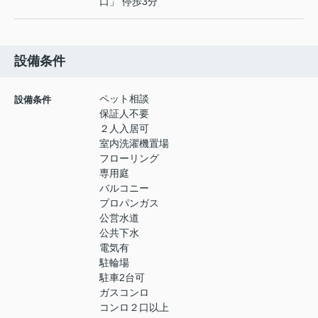
口」 停歩3分
設備条件
ペット相談
設備条件
保証人不要
２人入居可
室内洗濯機置場
フローリング
専用庭
バルコニー
プロパンガス
公営水道
公共下水
電気有
駐輪場
駐車2台可
ガスコンロ
コンロ２口以上