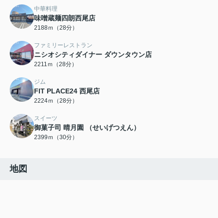
中華料理
味噌蔵麺四朗西尾店
2188ｍ（28分）
ファミリーレストラン
ニシオシティダイナー ダウンタウン店
2211ｍ（28分）
ジム
FIT PLACE24 西尾店
2224ｍ（28分）
スイーツ
御菓子司 晴月園 （せいげつえん）
2399ｍ（30分）
地図