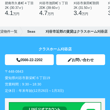
碧南市久沓町４丁目
刈谷市池田町１丁目
刈谷市泉田町割田
2K (30.37㎡)
2DK (39.60㎡)
2K (31.50㎡)
2
4.1
4.7
3.4
万円
万円
万円
賃貸物件一覧
Seas 刈谷市近郊の賃貸はクラスホーム刈谷店
クラスホーム刈谷店
0566-22-2202
お問い合わせ
〒448-0843
愛知県刈谷市新栄町６丁目19
営業時間：
9:30～18:30
定休日：
年末年始(12月26日～1月3日)