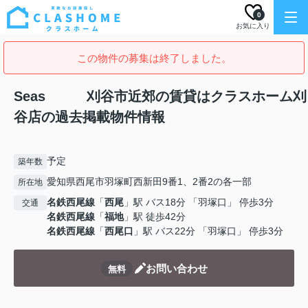
0
お気に入り
この物件の募集は終了しました。
Seas 刈谷市近郊の賃貸はクラスホーム刈
谷店の過去掲載物件情報
予定
築年数
愛知県西尾市羽塚町西新田9番1、2番2の各一部
所在地
名鉄西尾線
「
西尾
」駅 バス18分 「羽塚口」 停歩3分
交通
名鉄西尾線
「
福地
」駅 徒歩42分
名鉄西尾線
「
西尾口
」駅 バス22分 「羽塚口」 停歩3分
お問い合わせ
無料