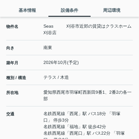
基本情報
設備条件
周辺環境
Seas 刈谷市近郊の賃貸はクラスホーム
物件名
刈谷店
南東
向き
2026年10月(予定)
築年月
テラス / 木造
種別 / 構造
愛知県
西尾市
羽塚町
西新田9番1、2番2の各一
所在地
部
名鉄西尾線
「
西尾
」駅 バス18分 「羽塚
交通
口」 停歩3分
名鉄西尾線
「
福地
」駅 徒歩42分
名鉄西尾線
「
西尾口
」駅 バス22分 「羽塚