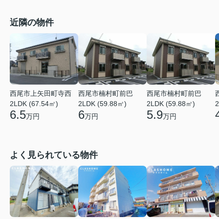
近隣の物件
西尾市上矢田町寺西
西尾市楠村町前巴
西尾市楠村町前巴
2LDK (67.54㎡)
2LDK (59.88㎡)
2LDK (59.88㎡)
2
6.5
6
5.9
万円
万円
万円
よく見られている物件