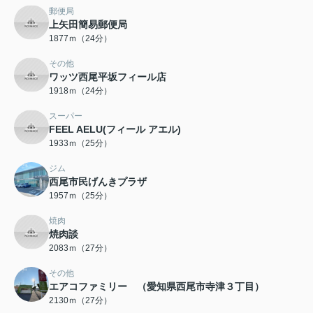
郵便局
上矢田簡易郵便局
1877ｍ（24分）
その他
ワッツ西尾平坂フィール店
1918ｍ（24分）
スーパー
FEEL AELU(フィール アエル)
1933ｍ（25分）
ジム
西尾市民げんきプラザ
1957ｍ（25分）
焼肉
焼肉談
2083ｍ（27分）
その他
エアコファミリー （愛知県西尾市寺津３丁目）
2130ｍ（27分）