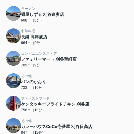
ラーメン
麺屋しずる 刈谷逢妻店
608ｍ（8分）
中華料理
長楽 高津波店
664ｍ（9分）
コンビニエンスストア
ファミリーマート 刈谷宝町店
709ｍ（9分）
その他
パンのかおり
733ｍ（10分）
ファーストフード
ケンタッキーフライドチキン 刈谷店
756ｍ（10分）
その他
カレーハウスCoCo壱番屋 刈谷日高店
847ｍ（11分）