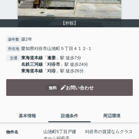
【外観】
築2年
築年数
愛知県刈谷市山池町５丁目４１２-１
所在地
東海道本線
「
逢妻
」駅 徒歩7分
交通
名鉄三河線
「
刈谷市
」駅 徒歩24分
東海道本線
「
刈谷
」駅 徒歩26分
お問い合わせ
無料
基本情報
設備条件
周辺環境
山池町5丁目戸建 刈谷市の賃貸ならクラス
物件名
ホーム刈谷店