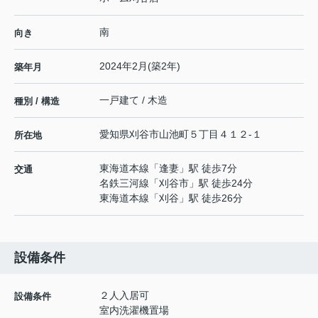
南
向き
2024年2月(築2年)
築年月
一戸建て / 木造
種別 / 構造
愛知県
刈谷市
山池町
５丁目４１２-１
所在地
東海道本線
「
逢妻
」駅 徒歩7分
交通
名鉄三河線
「
刈谷市
」駅 徒歩24分
東海道本線
「
刈谷
」駅 徒歩26分
設備条件
２人入居可
設備条件
室内洗濯機置場