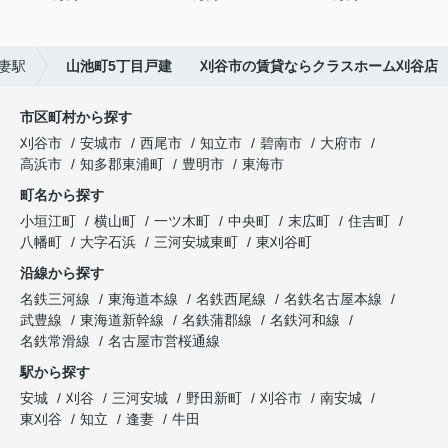
妻駅
山池町5丁目戸建 刈谷市の賃貸ならクラスホーム刈谷店
市区町村から探す
刈谷市
安城市
西尾市
知立市
碧南市
大府市
高浜市
知多郡東浦町
豊明市
東海市
町名から探す
小垣江町
横山町
一ツ木町
中央町
末広町
住吉町
八幡町
大字石浜
三河安城東町
東刈谷町
沿線から探す
名鉄三河線
東海道本線
名鉄西尾線
名鉄名古屋本線
武豊線
東海道新幹線
名鉄蒲郡線
名鉄河和線
名鉄常滑線
名古屋市営桜通線
駅から探す
安城
刈谷
三河安城
野田新町
刈谷市
南安城
東刈谷
知立
逢妻
牛田