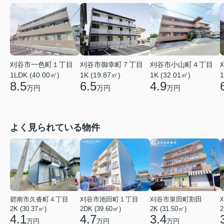
刈谷市一色町１丁目
刈谷市御幸町７丁目
刈谷市小山町４丁目
1LDK (40.00㎡)
1K (19.87㎡)
1K (32.01㎡)
1
8.5
6.5
4.9
万円
万円
万円
よく見られている物件
碧南市久沓町４丁目
刈谷市池田町１丁目
刈谷市泉田町割田
2K (30.37㎡)
2DK (39.60㎡)
2K (31.50㎡)
2
4.1
4.7
3.4
万円
万円
万円