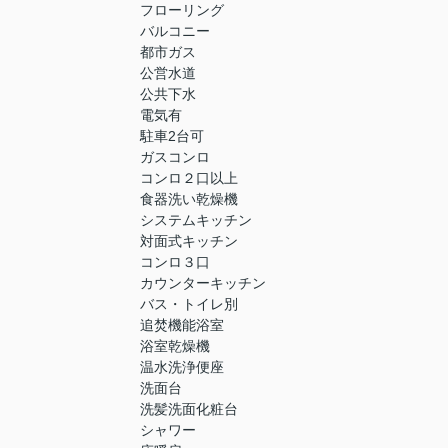
フローリング
バルコニー
都市ガス
公営水道
公共下水
電気有
駐車2台可
ガスコンロ
コンロ２口以上
食器洗い乾燥機
システムキッチン
対面式キッチン
コンロ３口
カウンターキッチン
バス・トイレ別
追焚機能浴室
浴室乾燥機
温水洗浄便座
洗面台
洗髪洗面化粧台
シャワー