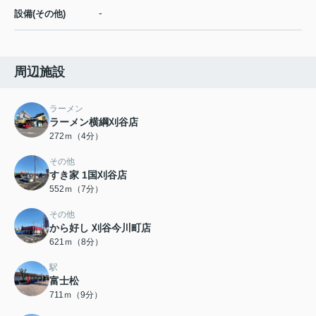
-
設備(その他)
周辺施設
ラーメン
ラーメン横綱刈谷店
272ｍ（4分）
その他
すき家 1国刈谷店
552ｍ（7分）
その他
から好し 刈谷今川町店
621ｍ（8分）
駅
富士松
711ｍ（9分）