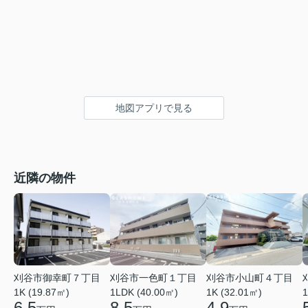
地図アプリで見る
近隣の物件
刈谷市御幸町７丁目
刈谷市一色町１丁目
刈谷市小山町４丁目
1K (19.87㎡)
1LDK (40.00㎡)
1K (32.01㎡)
1
6.5
8.5
4.9