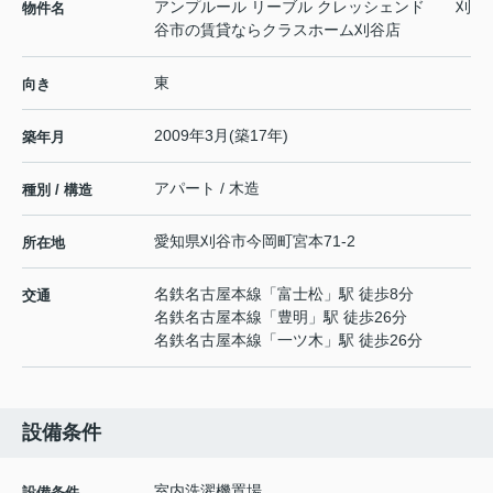
アンプルール リーブル クレッシェンド 刈
物件名
谷市の賃貸ならクラスホーム刈谷店
東
向き
2009年3月(築17年)
築年月
アパート / 木造
種別 / 構造
愛知県
刈谷市
今岡町
宮本71-2
所在地
名鉄名古屋本線
「
富士松
」駅 徒歩8分
交通
名鉄名古屋本線
「
豊明
」駅 徒歩26分
名鉄名古屋本線
「
一ツ木
」駅 徒歩26分
設備条件
室内洗濯機置場
設備条件