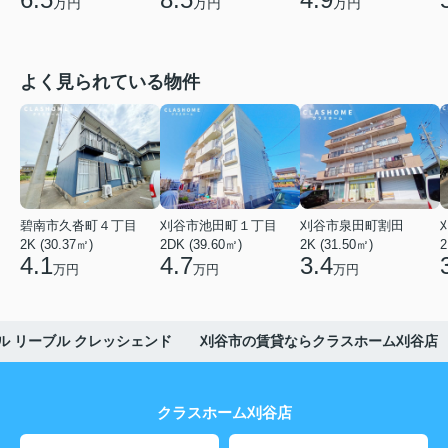
万円
万円
万円
よく見られている物件
碧南市久沓町４丁目
刈谷市池田町１丁目
刈谷市泉田町割田
2K (30.37㎡)
2DK (39.60㎡)
2K (31.50㎡)
2
4.1
4.7
3.4
万円
万円
万円
ル リーブル クレッシェンド 刈谷市の賃貸ならクラスホーム刈谷店
クラスホーム刈谷店