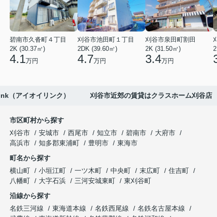
碧南市久沓町４丁目
刈谷市池田町１丁目
刈谷市泉田町割田
2K (30.37㎡)
2DK (39.60㎡)
2K (31.50㎡)
2
4.1
4.7
3.4
万円
万円
万円
 Link（アイオイリンク） 刈谷市近郊の賃貸はクラスホーム刈谷店
市区町村から探す
刈谷市
安城市
西尾市
知立市
碧南市
大府市
高浜市
知多郡東浦町
豊明市
東海市
町名から探す
横山町
小垣江町
一ツ木町
中央町
末広町
住吉町
八幡町
大字石浜
三河安城東町
東刈谷町
沿線から探す
名鉄三河線
東海道本線
名鉄西尾線
名鉄名古屋本線