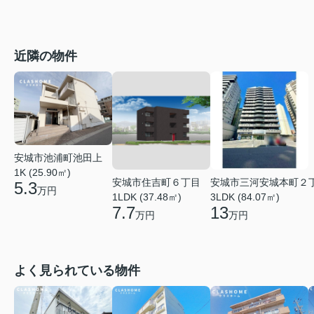
近隣の物件
安城市池浦町池田上
1K (25.90㎡)
安城市住吉町６丁目
安城市三河安城本町２
5.3
万円
1LDK (37.48㎡)
3LDK (84.07㎡)
7.7
13
万円
万円
よく見られている物件