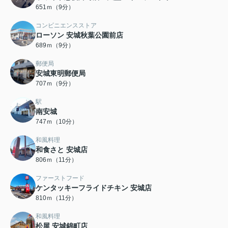
651ｍ（9分）
コンビニエンスストア
ローソン 安城秋葉公園前店
689ｍ（9分）
郵便局
安城東明郵便局
707ｍ（9分）
駅
南安城
747ｍ（10分）
和風料理
和食さと 安城店
806ｍ（11分）
ファーストフード
ケンタッキーフライドチキン 安城店
810ｍ（11分）
和風料理
松屋 安城錦町店