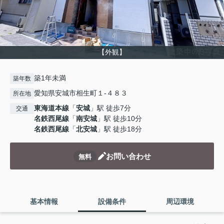
【外観】
築1年未満
築年数
愛知県安城市相生町１-４８３
所在地
東海道本線
「
安城
」駅 徒歩7分
交通
名鉄西尾線
「
南安城
」駅 徒歩10分
名鉄西尾線
「
北安城
」駅 徒歩18分
お問い合わせ
無料
基本情報
設備条件
周辺環境