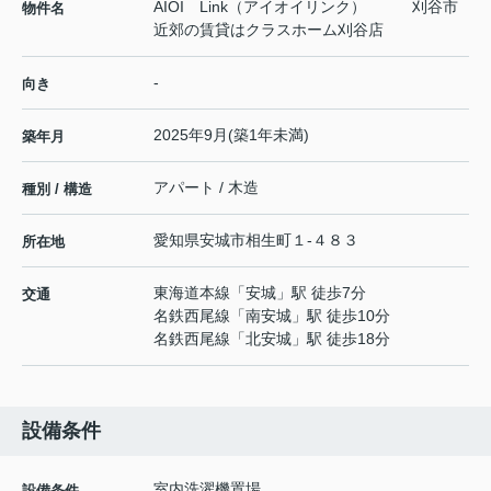
AIOI Link（アイオイリンク） 刈谷市
物件名
近郊の賃貸はクラスホーム刈谷店
-
向き
2025年9月(築1年未満)
築年月
アパート / 木造
種別 / 構造
愛知県
安城市
相生町
１-４８３
所在地
東海道本線
「
安城
」駅 徒歩7分
交通
名鉄西尾線
「
南安城
」駅 徒歩10分
名鉄西尾線
「
北安城
」駅 徒歩18分
設備条件
室内洗濯機置場
設備条件