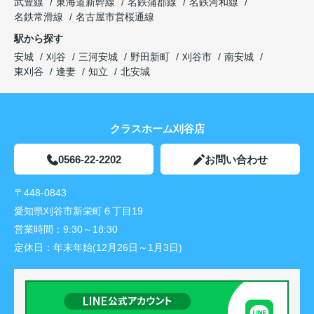
武豊線
東海道新幹線
名鉄蒲郡線
名鉄河和線
名鉄常滑線
名古屋市営桜通線
駅から探す
安城
刈谷
三河安城
野田新町
刈谷市
南安城
東刈谷
逢妻
知立
北安城
クラスホーム刈谷店
0566-22-2202
お問い合わせ
〒448-0843
愛知県刈谷市新栄町６丁目19
営業時間：
9:30～18:30
定休日：
年末年始(12月26日～1月3日)