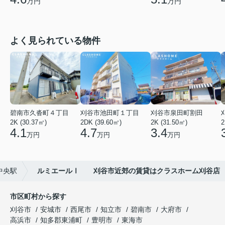
万円
万円
よく見られている物件
碧南市久沓町４丁目
刈谷市池田町１丁目
刈谷市泉田町割田
2K (30.37㎡)
2DK (39.60㎡)
2K (31.50㎡)
2
4.1
4.7
3.4
万円
万円
万円
中央駅
ルミエールⅠ 刈谷市近郊の賃貸はクラスホーム刈谷店
市区町村から探す
刈谷市
安城市
西尾市
知立市
碧南市
大府市
高浜市
知多郡東浦町
豊明市
東海市