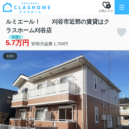
0
お気に入り
ルミエールⅠ 刈谷市近郊の賃貸はク
ラスホーム刈谷店
空室1
5.7万円
管理/共益費 1,700円
1
/
19