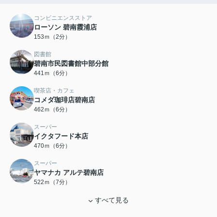
コンビニエンスストア
ローソン 碧南霞浦店
153ｍ（2分）
図書館
碧南市民図書館中部分館
441ｍ（6分）
喫茶店・カフェ
コメダ珈琲店碧南店
462ｍ（6分）
スーパー
イクタフード本店
470ｍ（6分）
スーパー
ヤマナカ アルテ碧南店
522ｍ（7分）
すべて見る