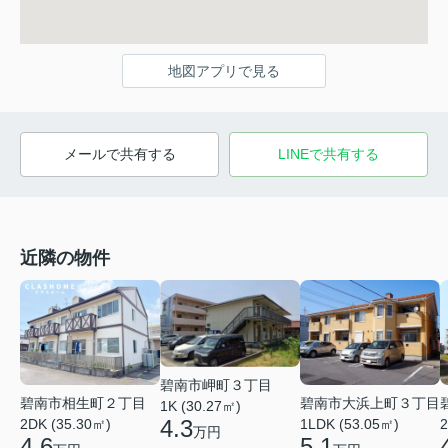
地図アプリで見る
メールで共有する
LINEで共有する
近隣の物件
碧南市岬町３丁目
碧南市相生町２丁目
碧南市大浜上町３丁目
1K (30.27㎡)
4.3
2DK (35.30㎡)
1LDK (53.05㎡)
2
万円
4.6
5.1