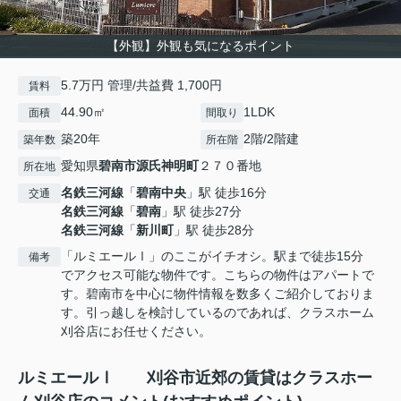
【外観】外観も気になるポイント
5.7万円 管理/共益費 1,700円
賃料
44.90㎡
1LDK
面積
間取り
築20年
2階/2階建
築年数
所在階
愛知県
碧南市
源氏神明町
２７０番地
所在地
名鉄三河線
「
碧南中央
」駅 徒歩16分
交通
名鉄三河線
「
碧南
」駅 徒歩27分
名鉄三河線
「
新川町
」駅 徒歩28分
「ルミエールⅠ」のここがイチオシ。駅まで徒歩15分
備考
でアクセス可能な物件です。こちらの物件はアパートで
す。碧南市を中心に物件情報を数多くご紹介しておりま
す。引っ越しを検討しているのであれば、クラスホーム
刈谷店にお任せください。
ルミエールⅠ 刈谷市近郊の賃貸はクラスホー