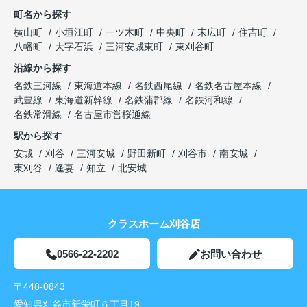
町名から探す
横山町
小垣江町
一ツ木町
中央町
末広町
住吉町
八幡町
大字石浜
三河安城東町
東刈谷町
沿線から探す
名鉄三河線
東海道本線
名鉄西尾線
名鉄名古屋本線
武豊線
東海道新幹線
名鉄蒲郡線
名鉄河和線
名鉄常滑線
名古屋市営桜通線
駅から探す
安城
刈谷
三河安城
野田新町
刈谷市
南安城
東刈谷
逢妻
知立
北安城
クラスホーム刈谷店
0566-22-2202
お問い合わせ
〒448-0843
愛知県刈谷市新栄町６丁目19