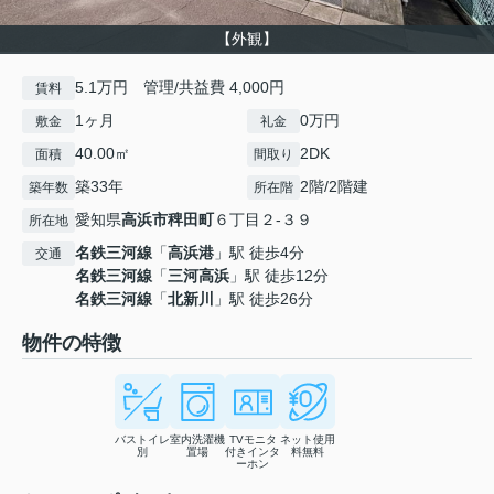
【外観】
5.1万円 管理/共益費 4,000円
賃料
1ヶ月
0万円
敷金
礼金
40.00㎡
2DK
面積
間取り
築33年
2階/2階建
築年数
所在階
愛知県
高浜市
稗田町
６丁目２-３９
所在地
名鉄三河線
「
高浜港
」駅 徒歩4分
交通
名鉄三河線
「
三河高浜
」駅 徒歩12分
名鉄三河線
「
北新川
」駅 徒歩26分
物件の特徴
バストイレ
室内洗濯機
TVモニタ
ネット使用
別
置場
付きインタ
料無料
ーホン