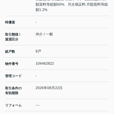
額賃料等総額50%、月次保証料:月額賃料等総
額1.2%
-
特優賃
仲介 / 一般
取引態様 /
賃貸区分
8戸
総戸数
104462822
物件番号
-
管理コード
2026年08月22日
取引条件の
有効期限
---
リフォーム