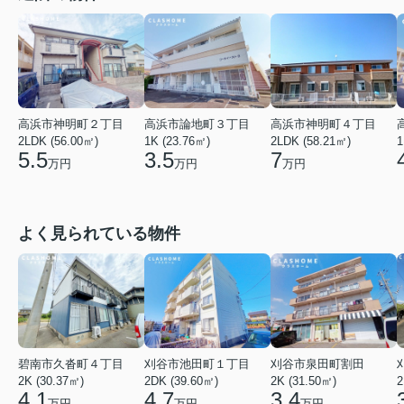
高浜市神明町２丁目
高浜市論地町３丁目
高浜市神明町４丁目
2LDK (56.00㎡)
1K (23.76㎡)
2LDK (58.21㎡)
1
5.5
3.5
7
万円
万円
万円
よく見られている物件
碧南市久沓町４丁目
刈谷市池田町１丁目
刈谷市泉田町割田
2K (30.37㎡)
2DK (39.60㎡)
2K (31.50㎡)
2
4.1
4.7
3.4
万円
万円
万円