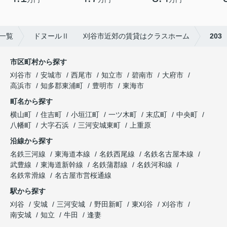
一覧
ドヌールⅡ 刈谷市近郊の賃貸はクラスホーム
203
市区町村から探す
刈谷市
安城市
西尾市
知立市
碧南市
大府市
高浜市
知多郡東浦町
豊明市
東海市
町名から探す
横山町
住吉町
小垣江町
一ツ木町
末広町
中央町
八幡町
大字石浜
三河安城東町
上重原
沿線から探す
名鉄三河線
東海道本線
名鉄西尾線
名鉄名古屋本線
武豊線
東海道新幹線
名鉄蒲郡線
名鉄河和線
名鉄常滑線
名古屋市営桜通線
駅から探す
刈谷
安城
三河安城
野田新町
東刈谷
刈谷市
南安城
知立
牛田
逢妻