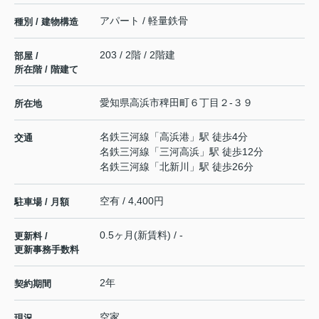
アパート / 軽量鉄骨
種別 / 建物構造
203 / 2階 / 2階建
部屋 /
所在階 / 階建て
愛知県
高浜市
稗田町
６丁目２-３９
所在地
名鉄三河線
「
高浜港
」駅 徒歩4分
交通
名鉄三河線
「
三河高浜
」駅 徒歩12分
名鉄三河線
「
北新川
」駅 徒歩26分
空有 / 4,400円
駐車場 / 月額
0.5ヶ月(新賃料) / -
更新料 /
更新事務手数料
2年
契約期間
空家
現況