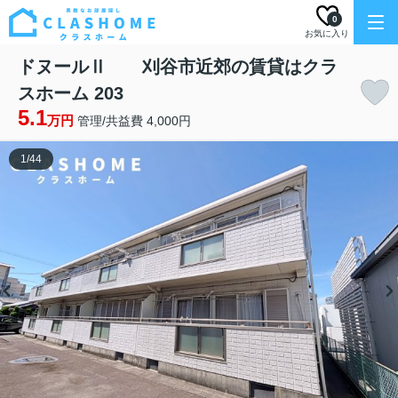
0
お気に入り
ドヌールⅡ 刈谷市近郊の賃貸はクラ
スホーム 203
5.1
万円
管理/共益費 4,000円
1
/
44