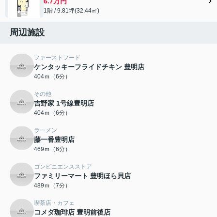
6.7万円
1階 / 9.81坪(32.44㎡)
周辺施設
ファーストフード
ケンタッキーフライドチキン 豊明店
404ｍ（6分）
その他
吉野家 1号線豊明店
404ｍ（6分）
ラーメン
藤一番豊明店
469ｍ（6分）
コンビニエンスストア
ファミリーマート 豊明ほら貝店
489ｍ（7分）
喫茶店・カフェ
コメダ珈琲店 豊明前後店