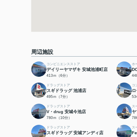
周辺施設
コンビニエンスストア
ホ
デイリーヤマザキ 安城池浦町店
D
413ｍ（6分）
4
ドラッグストア
コ
スギドラッグ 池浦店
ロ
495ｍ（7分）
5
ドラッグストア
ス
V・drug 安城今池店
ヤ
780ｍ（10分）
7
ドラッグストア
ス
スギドラッグ 安城アンディ店
F