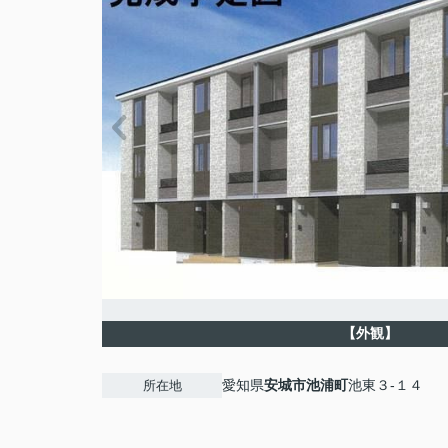
【外観】
愛知県
安城市
池浦町
池東３-１４
所在地