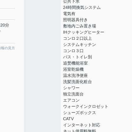
公共下水
24時間換気システム
電気有
照明器具付き
20分
敷地内ごみ置き場
分
IHクッキングヒーター
コンロ２口以上
システムキッチン
情報の見方
コンロ３口
バス・トイレ別
追焚機能浴室
浴室乾燥機
温水洗浄便座
洗髪洗面化粧台
シャワー
独立洗面台
エアコン
ウォークインクロゼット
シューズボックス
CATV
インターネット対応
ネット使用料無料