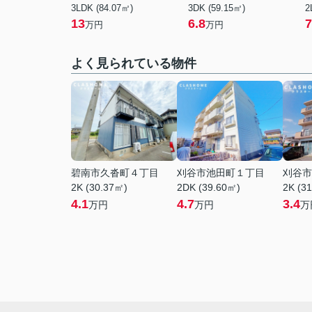
3LDK (84.07㎡)
3DK (59.15㎡)
2
13
6.8
7
万円
万円
よく見られている物件
碧南市久沓町４丁目
刈谷市池田町１丁目
刈谷市
2K (30.37㎡)
2DK (39.60㎡)
2K (3
4.1
4.7
3.4
万円
万円
万