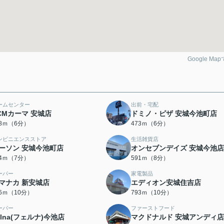
Google Ma
ームセンター
出前・宅配
CMカーマ 安城店
ドミノ・ピザ 安城今池町店
48ｍ（6分）
473ｍ（6分）
ンビニエンスストア
生活雑貨店
ーソン 安城今池町店
オンセブンデイズ 安城今池店
34ｍ（7分）
591ｍ（8分）
ーパー
家電製品
マナカ 新安城店
エディオン安城住吉店
86ｍ（10分）
793ｍ（10分）
ーパー
ファーストフード
elna(フェルナ)今池店
マクドナルド 安城アンディ店