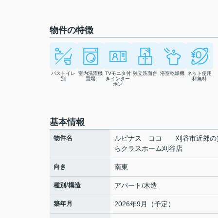
物件の特徴
バストイレ
室内洗濯機
TVモニタ付
独立洗面台
浴室乾燥機
ネット使用
別
置場
きインター
料無料
ホン
基本情報
物件名
ルピナス ココ 刈谷市近郊の
らクラスホーム刈谷店
向き
南東
種別/構造
アパート/木造
築年月
2026年9月（予定）