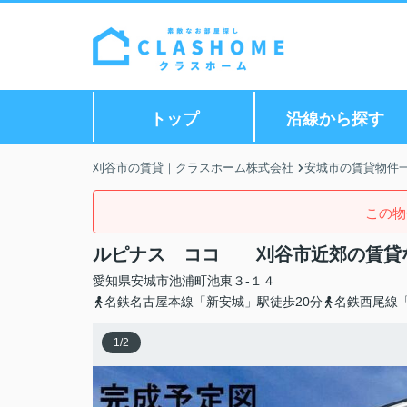
トップ
沿線から探す
刈谷市の賃貸｜クラスホーム株式会社
安城市の賃貸物件
この物
ルピナス ココ 刈谷市近郊の賃貸
愛知県
安城市
池浦町
池東３-１４
名鉄名古屋本線「新安城」駅徒歩20分
名鉄西尾線「
1
/
2