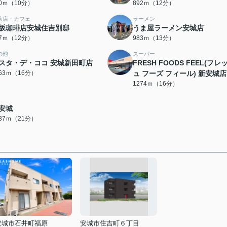
00ｍ（10分）
892ｍ（12分）
茶店・カフェ
ラーメン
坂珈琲店安城住吉別邸
うま屋ラーメン安城店
37ｍ（12分）
983ｍ（13分）
の他
スーパー
スタ・デ・ココ 安城新田町店
FRESH FOODS FEEL(フレ
263ｍ（16分）
ュ フーズ フィール) 新安城店
1274ｍ（16分）
安城
637ｍ（21分）
安城市石井町福原
安城市住吉町６丁目