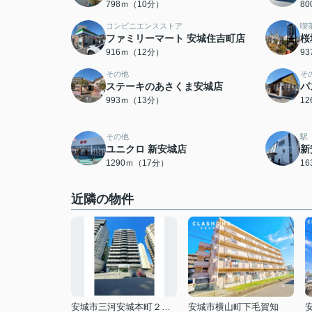
798ｍ（10分）
8
コンビニエンスストア
喫
ファミリーマート 安城住吉町店
桜
916ｍ（12分）
9
その他
そ
ステーキのあさくま安城店
パ
993ｍ（13分）
1
その他
駅
ユニクロ 新安城店
新
1290ｍ（17分）
1
近隣の物件
安城市三河安城本町２丁目
安城市横山町下毛賀知