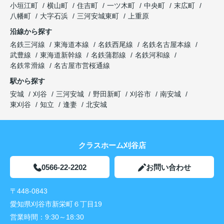
小垣江町
横山町
住吉町
一ツ木町
中央町
末広町
八幡町
大字石浜
三河安城東町
上重原
沿線から探す
名鉄三河線
東海道本線
名鉄西尾線
名鉄名古屋本線
武豊線
東海道新幹線
名鉄蒲郡線
名鉄河和線
名鉄常滑線
名古屋市営桜通線
駅から探す
安城
刈谷
三河安城
野田新町
刈谷市
南安城
東刈谷
知立
逢妻
北安城
クラスホーム刈谷店
0566-22-2202
お問い合わせ
〒448-0843
愛知県刈谷市新栄町６丁目19
営業時間：
9:30～18:30