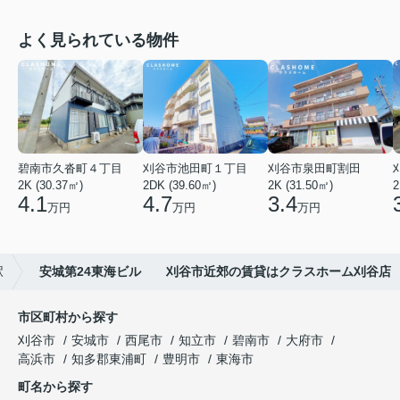
よく見られている物件
碧南市久沓町４丁目
刈谷市池田町１丁目
刈谷市泉田町割田
2K (30.37㎡)
2DK (39.60㎡)
2K (31.50㎡)
2
4.1
4.7
3.4
万円
万円
万円
駅
安城第24東海ビル 刈谷市近郊の賃貸はクラスホーム刈谷店
市区町村から探す
刈谷市
安城市
西尾市
知立市
碧南市
大府市
高浜市
知多郡東浦町
豊明市
東海市
町名から探す