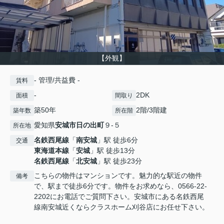
【外観】
- 管理/共益費 -
賃料
-
2DK
面積
間取り
築50年
2階/3階建
築年数
所在階
愛知県
安城市
日の出町
９-５
所在地
名鉄西尾線
「
南安城
」駅 徒歩6分
交通
東海道本線
「
安城
」駅 徒歩13分
名鉄西尾線
「
北安城
」駅 徒歩23分
こちらの物件はマンションです。魅力的な駅近の物件
備考
で、駅まで徒歩6分です。物件をお求めなら、0566-22-
2202にお電話でご質問下さい。安城市にある名鉄西尾
線南安城近くならクラスホーム刈谷店にお任せ下さい。