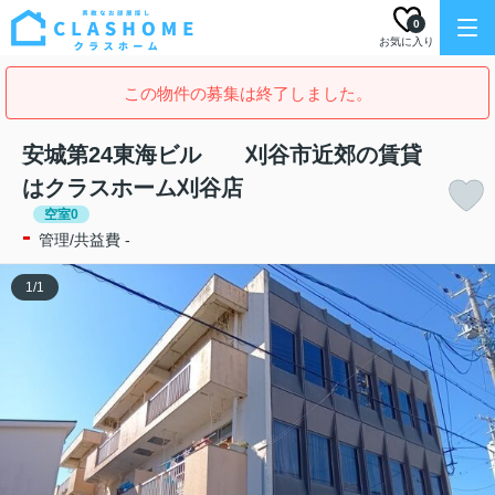
0
お気に入り
この物件の募集は終了しました。
安城第24東海ビル 刈谷市近郊の賃貸
はクラスホーム刈谷店
空室0
-
管理/共益費 -
1
/
1