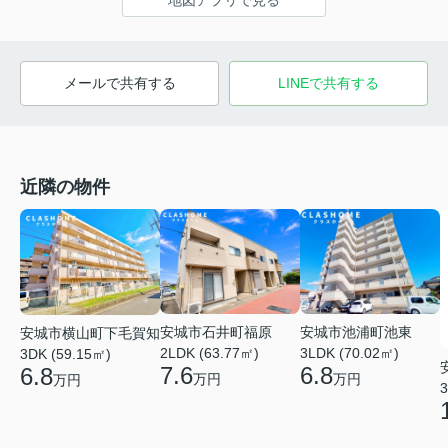
地図アプリで見る
メールで共有する
LINEで共有する
近隣の物件
安城市石井町福原
安城市池浦町池東
安城市横山町下毛賀知
2LDK (63.77㎡)
3LDK (70.02㎡)
3DK (59.15㎡)
7.6
6.8
6.8
万円
万円
万円
3