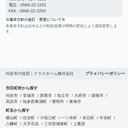
電話：0566-22-2202
FAX：0566-22-2203
※基本方針の改訂・変更について※
本基本方針は法令などの制定改廃や情勢の変化により適宜変更しま
す。
刈谷市の賃貸｜クラスホーム株式会社
プライバシーポリシー
市区町村から探す
刈谷市
安城市
西尾市
知立市
大府市
碧南市
高浜市
知多郡東浦町
豊明市
東海市
町名から探す
横山町
住吉町
小垣江町
一ツ木町
末広町
中央町
八幡町
大字石浜
三河安城東町
上重原