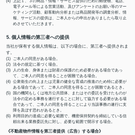
(4) 上記１、３の商品・情報・サービス提供のための郵便物、電話、
電子メール等による営業活動、及びアンケートのお願い等のマー
ケティング活動、顧客動向分析または商品開発等の調査分析。情
報、サービスの提供は、ご本人からの申出がありましたら取り止
めさせていただきます。
5. 個人情報の第三者への提供
当社が保有する個人情報は、以下の場合に、第三者へ提供されま
す。
(1) ご本人の同意がある場合。
(2) 法令の規定に基づく場合。
(3) 人の生命、身体または財産の保護のため必要がある場合であっ
て、ご本人の同意を得ることが困難である場合。
(4) 公衆衛生の向上または児童の健全な育成の推進のため特に必要が
ある場合であって、ご本人の同意を得ることが困難であるとき。
(5) 国の機関もしくは地方公共団体、またはその委託を受けたものが
法令の定める事務を遂行することに対して協力する必要がある場
合であって、ご本人の同意を得ることにより当該事務の遂行に支
障を及ぼす恐れがあるとき。
(6) 利用目的の達成に必要な範囲で、機密保持契約を締結している信
頼出来る業務委託先に対し、必要な範囲で開示する場合。
《不動産物件情報を第三者提供（広告）する場合》