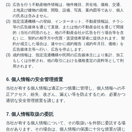
(1) 広告を行う不動産物件情報は、物件種目、所在地、価格、交通、
土地及び建物の面積、間取、設備、写真、案内図等であり、個人
の氏名は含みません。
(2) 指定流通機構への登録、インターネット、不動産情報誌、チラシ
等の広告媒体を通じて直接、または他の不動産会社を通じて間接
的（当社の同意のもと、他の不動産会社が広告を行う場合等を含
む）に、契約の相手方や売買・賃貸借希望者に提供されます。 契
約が成立した場合は、速やかに成約報告（成約年月日、価格）を
広告媒体主等へ行い、広告を停止します。
(3) 成約情報は、指定流通機構や民間の広告媒体主により集計、加工
もしくは分析され、他の取引における価格査定の資料等として利
用されます。
6. 個人情報の安全管理措置
当社が有する個人情報は適正かつ慎重に管理し、個人情報への不
正アクセス、紛失、改ざん、漏えい等を防止するため、必要かつ
適切な安全管理措置を講じます。
7. 個人情報取扱の委託
当社が有する個人情報について、その取扱いを外部に委託する場
合があります。その場合は、個人情報の保護に十分な措置が講じ