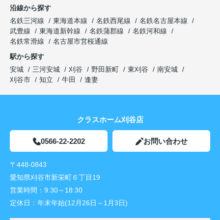
沿線から探す
名鉄三河線
東海道本線
名鉄西尾線
名鉄名古屋本線
武豊線
東海道新幹線
名鉄蒲郡線
名鉄河和線
名鉄常滑線
名古屋市営桜通線
駅から探す
安城
三河安城
刈谷
野田新町
東刈谷
南安城
刈谷市
知立
牛田
逢妻
クラスホーム刈谷店
0566-22-2202
お問い合わせ
〒448-0843
愛知県刈谷市新栄町６丁目19
営業時間：
9:30～18:30
定休日：
年末年始(12月26日～1月3日)