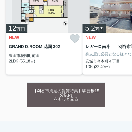
12
5.2
万円
万円
NEW
NEW
GRAND D-ROOM 花園 302
豊田市花園町前田
2LDK (55.18㎡)
安城市今本町４丁目
1DK (32.40㎡)
【刈谷市周辺の賃貸特集】駅徒歩15
分以内
をもっと見る