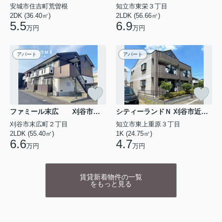
安城市住吉町荒曽根
知立市東栄３丁目
2DK (36.40㎡)
2LDK (56.66㎡)
5.5
6.9
万円
万円
アパート
アパート
ファミール末広 刈谷市の賃貸ならクラスホーム刈谷店 103
シティーランドＮ 刈谷市近郊の賃貸はクラスホーム刈谷店 205
刈谷市末広町２丁目
知立市東上重原３丁目
2LDK (55.40㎡)
1K (24.75㎡)
6.6
4.7
万円
万円
賃貸新着物件の一覧
をもっと見る