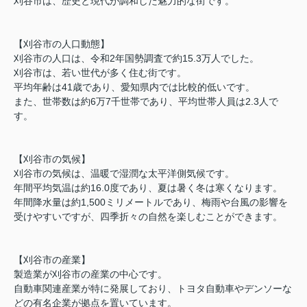
刈谷市は、歴史と現代が調和した魅力的な街です。
【刈谷市の人口動態】
刈谷市の人口は、令和2年国勢調査で約15.3万人でした。
刈谷市は、若い世代が多く住む街です。
平均年齢は41歳であり、愛知県内では比較的低いです。
また、世帯数は約6万7千世帯であり、平均世帯人員は2.3人で
す。
【刈谷市の気候】
刈谷市の気候は、温暖で湿潤な太平洋側気候です。
年間平均気温は約16.0度であり、夏は暑く冬は寒くなります。
年間降水量は約1,500ミリメートルであり、梅雨や台風の影響を
受けやすいですが、四季折々の自然を楽しむことができます。
【刈谷市の産業】
製造業が刈谷市の産業の中心です。
自動車関連産業が特に発展しており、トヨタ自動車やデンソーな
どの有名企業が拠点を置いています。