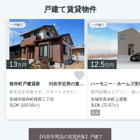
戸建て賃貸物件
一戸建て
一戸建て
13
12.5
万円
万円
桜井町戸建貸家 刈谷市近郊の賃貸はクラスホーム刈谷店 1
新生活を失敗せず、スタートさせたいならこちらの「桜井町戸建貸家 刈谷市近郊の賃貸はクラスホーム刈谷店」はいかがでしょうか。収納はシューズボックス・クロゼット・全居室収納などが備え付けられているので、衣類や日用品の収納に重宝します。名鉄西尾線桜井周辺で戸建て探しをするなら、まずはクラスホーム刈谷店にご連絡下さい。0566-22-2202からのお問い合わせをお待ちしております。
安城市桜井町桜西三丁目
安城市高木町上屋敷
3LDK (103.50㎡)
3LDK (72.67㎡)
新築
【刈谷市周辺の賃貸特集】戸建て