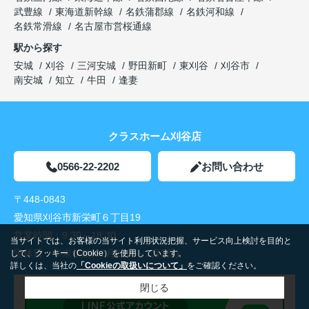
武豊線
東海道新幹線
名鉄蒲郡線
名鉄河和線
名鉄常滑線
名古屋市営桜通線
駅から探す
安城
刈谷
三河安城
野田新町
東刈谷
刈谷市
南安城
知立
牛田
逢妻
クラスホーム刈谷店
0566-22-2202
お問い合わせ
〒448-0843
愛知県刈谷市新栄町６丁目19
営業時間：
9:30～18:30
当サイトでは、お客様の当サイト利用状況把握、サービス向上検討を目的と
定休日：
年末年始(12月26日～1月3日)
して、クッキー（Cookie）を使用しています。
詳しくは、当社の
「Cookieの取扱いについて」
をご確認ください。
閉じる