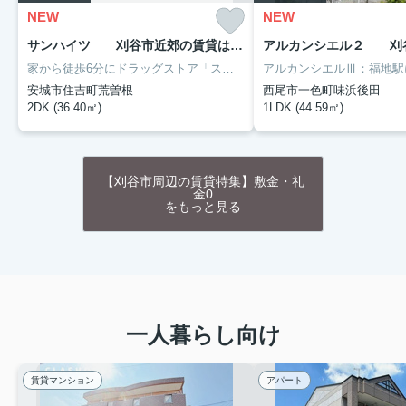
NEW
NEW
サンハイツ 刈谷市近郊の賃貸はクラスホーム刈谷店 202
家から徒歩6分にドラッグストア「スギドラッグ 安城アンディ店」があります。収納はクロゼット・押入など豊富なので、衣類や履き物の整理がしやすく便利です。バスルームとトイレが分かれています。上階からの音がない最上階のお部屋です。長年、地元で地域の住まいをご提供してきたクラスホーム刈谷店は、名鉄名古屋本線新安城前の不動産情報を豊富に取り揃え、お待ちしております。
安城市住吉町荒曽根
西尾市一色町味浜後田
2DK (36.40㎡)
1LDK (44.59㎡)
【刈谷市周辺の賃貸特集】敷金・礼
金0
をもっと見る
一人暮らし向け
賃貸マンション
アパート