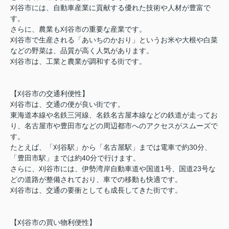
刈谷市には、自動車産業に貢献する優れた技術や人材が豊富で
す。
さらに、農業も刈谷市の重要な産業です。
刈谷市で生産される「あいちのかおり」というお米や大根や白菜
などの野菜は、品質が高く人気があります。
刈谷市は、工業と農業が調和する街です。
【刈谷市の交通利便性】
刈谷市は、交通の便が良い街です。
東海道本線や名鉄三河線、名鉄名古屋本線などの鉄道が走ってお
り、名古屋市や豊田市などの周辺都市へのアクセスがスムーズで
す。
たとえば、「刈谷駅」から「名古屋駅」までは電車で約30分、
「豊田市駅」までは約40分で行けます。
さらに、刈谷市には、伊勢湾岸自動車道や国道1号、国道23号な
どの道路が整備されており、車での移動も快適です。
刈谷市は、交通の要衝としても成長してきた街です。
【刈谷市の買い物利便性】