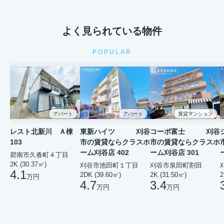
よく見られている物件
POPULAR
アパート
アパート
賃貸マンション
レスト北新川 Ａ棟
東新ハイツ 刈谷
コーポ富士 刈谷
103
市の賃貸ならクラスホ
市の賃貸ならクラスホ
ーム刈谷店 402
ーム刈谷店 301
碧南市久沓町４丁目
2K (30.37㎡)
刈谷市池田町１丁目
刈谷市泉田町割田
4.1
2DK (39.60㎡)
2K (31.50㎡)
2
万円
4.7
3.4
万円
万円