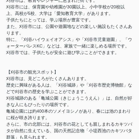
刈谷市は、教育やレジャーに恵まれた街です。
刈谷市には、保育園や幼稚園が30園以上、小中学校が20校以
上、高校が5校、大学は「愛知教育大学」があります。
子供たちにとっては、学ぶ場所が豊富です。
また、刈谷市には、公園や遊園地などの楽しい施設もたくさんあ
ります。
特に、「刈谷ハイウェイオアシス」や「刈谷市児童遊園」、「ウ
ォーターパレスKC」などは、家族で一緒に楽しめる場所です。
刈谷市では、子供たちが安全に遊び学ぶことができます。
【刈谷市の観光スポット】
刈谷市は、見どころがたくさんあります。
歴史に興味がある人は、「刈谷城跡」や「刈谷市歴史博物館」な
どで刈谷市の歴史を学ぶことができます。
刈谷城跡のある「亀城公園（きじょうこうえん）」は、自然が好
きな人にもぴったりの場所です。
亀城公園には約400本のソメイヨシノがあり、春には池のまわり
に桜が咲き誇ります。
さらに、市の北部には、刈谷市の花としても親しまれるカキツバ
タが自然に生えている、国の天然記念物「小堤西池のカキツバタ
群落」も見られます。