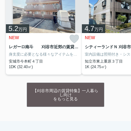
5.2
4.7
万円
万円
NEW
NEW
レガーロ南斗 刈谷市近郊の賃貸はクラスホーム刈谷店 201
身支度に必要となる様々なアイテムを収納可能なスペースがある独立洗面台が付いています。収納はクロゼット・シューズボックス・全居室収納など豊富なので、衣類や履き物の整理がしやすく便利です。風通しのよさが魅力のマンションです。名鉄名古屋本線新安城近くでこれから住まいを探す予定なら、真っ先に0566-22-2202までお電話下さい。クラスホーム刈谷店がご案内します。
安城市今本町４丁目
知立市東上重原３丁目
1DK (32.40㎡)
1K (24.75㎡)
【刈谷市周辺の賃貸特集】一人暮ら
し向け
をもっと見る