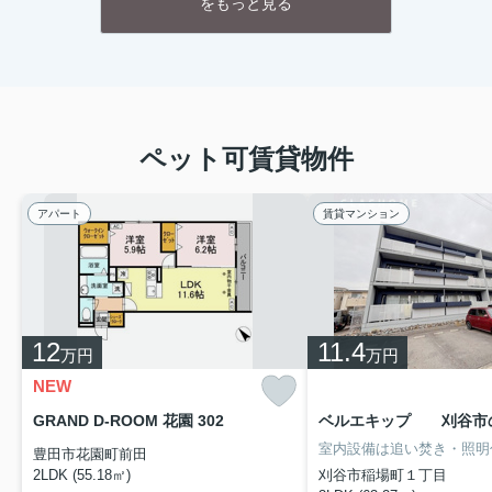
をもっと見る
ペット可賃貸物件
アパート
賃貸マンション
12
11.4
万円
万円
NEW
GRAND D-ROOM 花園 302
豊田市花園町前田
2LDK (55.18㎡)
刈谷市稲場町１丁目