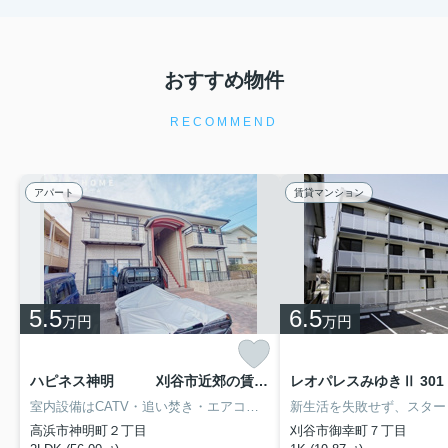
おすすめ物件
RECOMMEND
アパート
賃貸マンション
5.5
6.5
万円
万円
ハピネス神明 刈谷市近郊の賃貸はクラスホーム 101
レオパレスみゆきⅡ 301
室内設備はCATV・追い焚き・エアコンなど豊富に揃っており、過ごしやすいお部屋になっております。こちらのお部屋で新しい生活を始めてみませんか。バス停徒歩3分以内なのでお出かけやお買い物も楽ちんです。賃料10万円以下をご希望のお客様、ぜひお問い合わせください。居住者用の駐車スペースをしっかりと確保、複数台でも大丈夫です。現在空家です。内見等お気軽にお問い合わせください。駐輪場付きのアパートです。
高浜市神明町２丁目
刈谷市御幸町７丁目