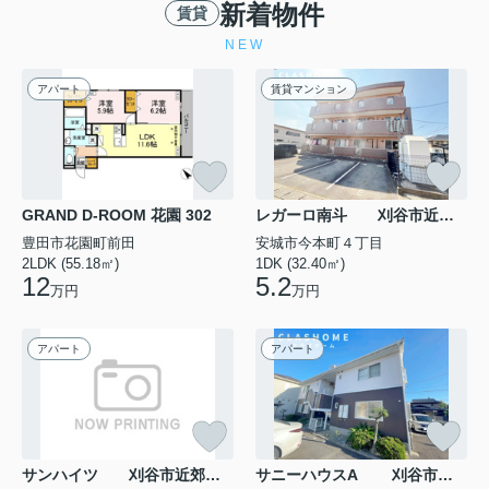
新着物件
賃貸
NEW
アパート
賃貸マンション
GRAND D-ROOM 花園 302
レガーロ南斗 刈谷市近郊の賃貸はクラスホーム刈谷店 201
豊田市花園町前田
安城市今本町４丁目
2LDK (55.18㎡)
1DK (32.40㎡)
12
5.2
万円
万円
アパート
アパート
サンハイツ 刈谷市近郊の賃貸はクラスホーム刈谷店 202
サニーハウスA 刈谷市近郊の賃貸はクラスホーム刈谷店 201