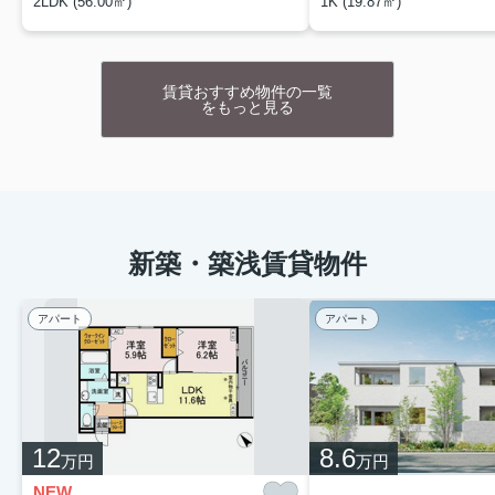
2LDK (56.00㎡)
1K (19.87㎡)
賃貸おすすめ物件の一覧
をもっと見る
新築・築浅賃貸物件
アパート
アパート
12
8.6
万円
万円
NEW