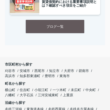
賃貸借契約における重要事項説明と
は？確認すべき項目をご紹介
ブログ一覧
市区町村から探す
刈谷市
安城市
西尾市
知立市
大府市
碧南市
高浜市
知多郡東浦町
豊明市
東海市
町名から探す
横山町
住吉町
小垣江町
一ツ木町
末広町
中央町
八幡町
大字石浜
三河安城東町
上重原
沿線から探す
名鉄三河線
東海道本線
名鉄西尾線
名鉄名古屋本線