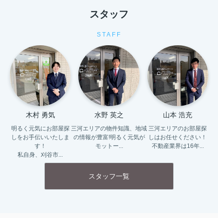
スタッフ
STAFF
木村 勇気
水野 英之
山本 浩充
明るく元気にお部屋探
三河エリアの物件知識、地域
三河エリアのお部屋探
しをお手伝いいたしま
の情報が豊富!明るく元気が
しはお任せください！

す！

モットー...
不動産業界は16年...
私自身、刈谷市...
スタッフ一覧