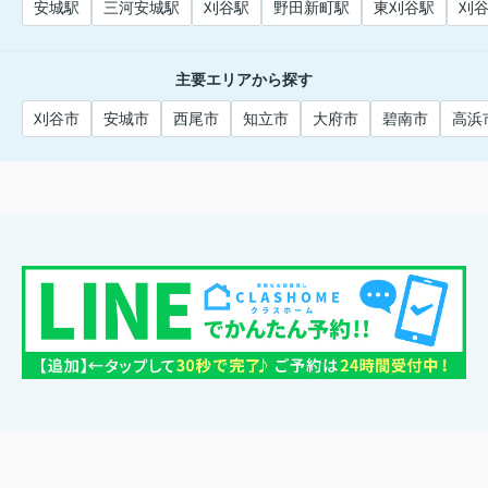
安城駅
三河安城駅
刈谷駅
野田新町駅
東刈谷駅
刈
主要エリアから探す
刈谷市
安城市
西尾市
知立市
大府市
碧南市
高浜