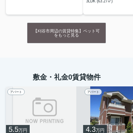
3LDK (63.27㎡)
【刈谷市周辺の賃貸特集】ペット可
をもっと見る
敷金・礼金0賃貸物件
アパート
アパート
5.5
4.3
万円
万円