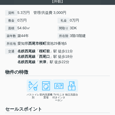
【外観】
5.3万円 管理/共益費 3,000円
賃料
0万円
0万円
敷金
礼金
54.60㎡
3DK
面積
間取り
築44年
3階/3階建
築年数
所在階
愛知県
西尾市
桜町
溜池29番地5
所在地
名鉄西尾線
「
桜町前
」駅 徒歩11分
交通
名鉄西尾線
「
西尾口
」駅 徒歩18分
名鉄西尾線
「
米津
」駅 徒歩22分
物件の特徴
バストイレ
室内洗濯機
TVモニタ
独立洗面台
別
置場
付きインタ
ーホン
セールスポイント