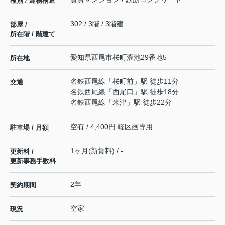
種別 / 建物構造
302 / 3階 / 3階建
部屋 /
所在階 / 階建て
愛知県
西尾市
桜町
溜池29番地5
所在地
名鉄西尾線
「
桜町前
」駅 徒歩11分
交通
名鉄西尾線
「
西尾口
」駅 徒歩18分
名鉄西尾線
「
米津
」駅 徒歩22分
空有 / 4,400円 軽区画専用
駐車場 / 月額
1ヶ月(新賃料) / -
更新料 /
更新事務手数料
2年
契約期間
空家
現況