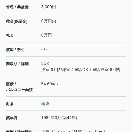
3,000円
管理 / 共益費
0万円(-)
敷金(保証金)
0万円
礼金
- / -
償却 / 敷引
3DK
間取り / 詳細
洋室 6.0帖
/
洋室 4.5帖
/
DK 7.5帖
/
洋室 6.0帖
54.60㎡ / -
面積 /
バルコニー面積
南東
向き
1982年3月(築44年)
築年月
賃貸マンション / 鉄筋コンクリート