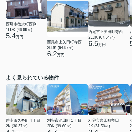
西尾市徳永町西側
1LDK (46.89㎡)
西尾市上矢田町寺西
5.4
万円
2LDK (67.54㎡)
2
6.5
西尾市上矢田町寺西
万円
2LDK (64.97㎡)
6.2
万円
よく見られている物件
碧南市久沓町４丁目
刈谷市池田町１丁目
刈谷市泉田町割田
2K (30.37㎡)
2DK (39.60㎡)
2K (31.50㎡)
2