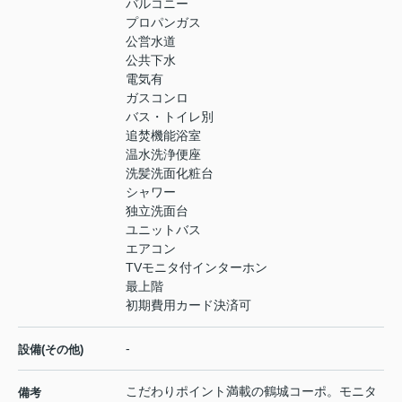
バルコニー
プロパンガス
公営水道
公共下水
電気有
ガスコンロ
バス・トイレ別
追焚機能浴室
温水洗浄便座
洗髪洗面化粧台
シャワー
独立洗面台
ユニットバス
エアコン
TVモニタ付インターホン
最上階
初期費用カード決済可
-
設備(その他)
こだわりポイント満載の鶴城コーポ。モニタ
備考