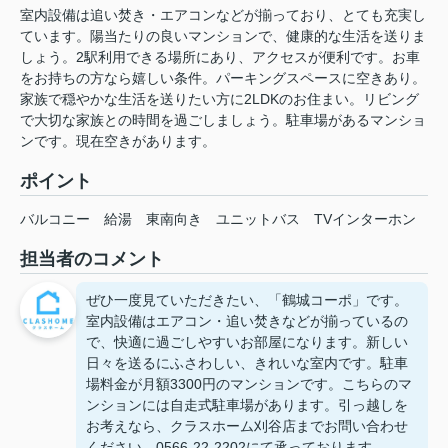
室内設備は追い焚き・エアコンなどが揃っており、とても充実し
ています。陽当たりの良いマンションで、健康的な生活を送りま
しょう。2駅利用できる場所にあり、アクセスが便利です。お車
をお持ちの方なら嬉しい条件。パーキングスペースに空きあり。
家族で穏やかな生活を送りたい方に2LDKのお住まい。リビング
で大切な家族との時間を過ごしましょう。駐車場があるマンショ
ンです。現在空きがあります。
ポイント
バルコニー
給湯
東南向き
ユニットバス
TVインターホン
担当者のコメント
ぜひ一度見ていただきたい、「鶴城コーポ」です。
室内設備はエアコン・追い焚きなどが揃っているの
で、快適に過ごしやすいお部屋になります。新しい
日々を送るにふさわしい、きれいな室内です。駐車
場料金が月額3300円のマンションです。こちらのマ
ンションには自走式駐車場があります。引っ越しを
お考えなら、クラスホーム刈谷店までお問い合わせ
ください。0566-22-2202にて承っております。