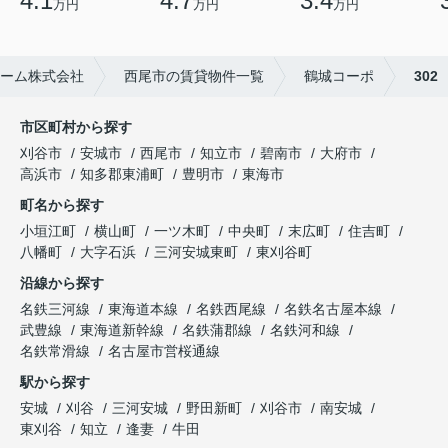
4.1
4.7
3.4
万円
万円
万円
ーム株式会社
西尾市の賃貸物件一覧
鶴城コーポ
302
市区町村から探す
刈谷市
安城市
西尾市
知立市
碧南市
大府市
高浜市
知多郡東浦町
豊明市
東海市
町名から探す
小垣江町
横山町
一ツ木町
中央町
末広町
住吉町
八幡町
大字石浜
三河安城東町
東刈谷町
沿線から探す
名鉄三河線
東海道本線
名鉄西尾線
名鉄名古屋本線
武豊線
東海道新幹線
名鉄蒲郡線
名鉄河和線
名鉄常滑線
名古屋市営桜通線
駅から探す
安城
刈谷
三河安城
野田新町
刈谷市
南安城
東刈谷
知立
逢妻
牛田