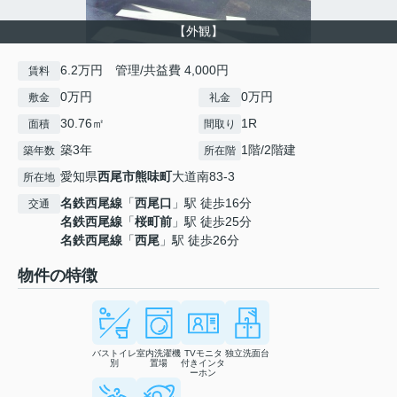
【外観】
6.2万円 管理/共益費 4,000円
賃料
0万円
0万円
敷金
礼金
30.76㎡
1R
面積
間取り
築3年
1階/2階建
築年数
所在階
愛知県
西尾市
熊味町
大道南83-3
所在地
名鉄西尾線
「
西尾口
」駅 徒歩16分
交通
名鉄西尾線
「
桜町前
」駅 徒歩25分
名鉄西尾線
「
西尾
」駅 徒歩26分
物件の特徴
バストイレ
室内洗濯機
TVモニタ
独立洗面台
別
置場
付きインタ
ーホン