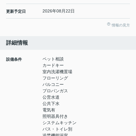
2026年08月22日
更新予定日
情報の見方
詳細情報
ペット相談
設備条件
カードキー
室内洗濯機置場
フローリング
バルコニー
プロパンガス
公営水道
公共下水
電気有
照明器具付き
システムキッチン
バス・トイレ別
追焚機能浴室