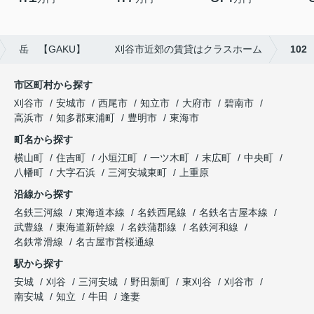
岳 【GAKU】 刈谷市近郊の賃貸はクラスホーム
102
市区町村から探す
刈谷市
安城市
西尾市
知立市
大府市
碧南市
高浜市
知多郡東浦町
豊明市
東海市
町名から探す
横山町
住吉町
小垣江町
一ツ木町
末広町
中央町
八幡町
大字石浜
三河安城東町
上重原
沿線から探す
名鉄三河線
東海道本線
名鉄西尾線
名鉄名古屋本線
武豊線
東海道新幹線
名鉄蒲郡線
名鉄河和線
名鉄常滑線
名古屋市営桜通線
駅から探す
安城
刈谷
三河安城
野田新町
東刈谷
刈谷市
南安城
知立
牛田
逢妻