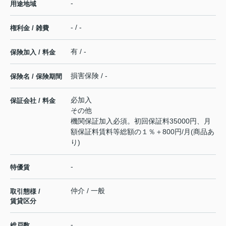
-
用途地域
- / -
権利金 / 雑費
有 / -
保険加入 / 料金
損害保険 / -
保険名 / 保険期間
必加入
保証会社 / 料金
その他
機関保証加入必須。初回保証料35000円、月
額保証料賃料等総額の１％＋800円/月(商品あ
り)
-
特優賃
仲介 / 一般
取引態様 /
賃貸区分
-
総戸数