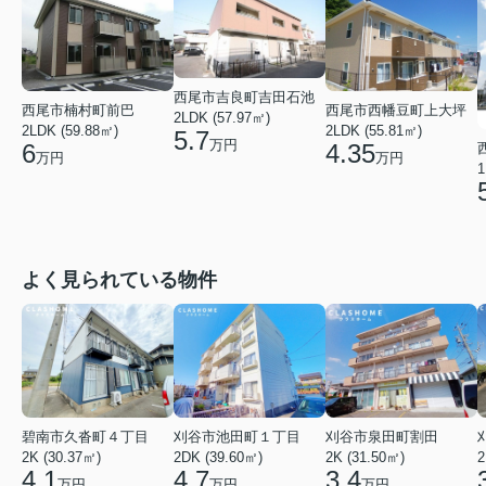
西尾市吉良町吉田石池
西尾市楠村町前巴
西尾市西幡豆町上大坪
2LDK (57.97㎡)
2LDK (59.88㎡)
2LDK (55.81㎡)
5.7
万円
6
4.35
万円
万円
1
よく見られている物件
碧南市久沓町４丁目
刈谷市池田町１丁目
刈谷市泉田町割田
2K (30.37㎡)
2DK (39.60㎡)
2K (31.50㎡)
2
4.1
4.7
3.4
万円
万円
万円