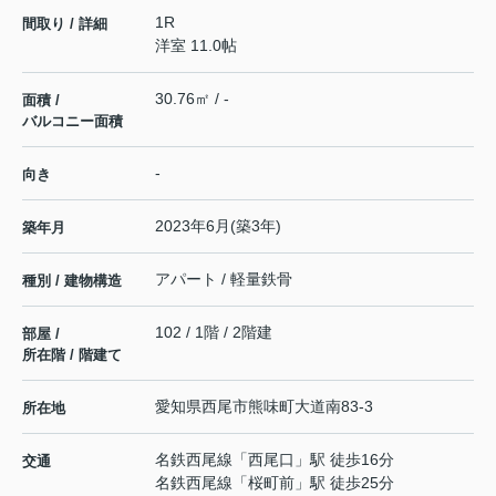
1R
間取り / 詳細
洋室 11.0帖
30.76㎡ / -
面積 /
バルコニー面積
-
向き
2023年6月(築3年)
築年月
アパート / 軽量鉄骨
種別 / 建物構造
102 / 1階 / 2階建
部屋 /
所在階 / 階建て
愛知県
西尾市
熊味町
大道南83-3
所在地
名鉄西尾線
「
西尾口
」駅 徒歩16分
交通
名鉄西尾線
「
桜町前
」駅 徒歩25分