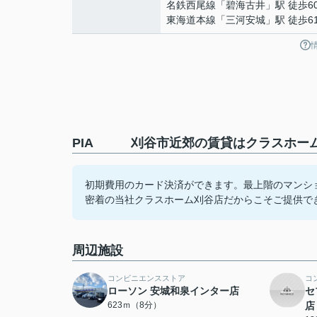
名鉄西尾線
「
碧海古井
」駅 徒歩6
東海道本線
「
三河安城
」駅 徒歩6
PIA 刈谷市近郊の賃貸はクラスホーム
初期費用のカード決済ができます。最上階のマンシ
密着の当社クラスホーム刈谷店だからこそご提供できる情
周辺施設
コンビニエンスストア
コ
ローソン 安城和泉インター店
セ
623ｍ（8分）
店