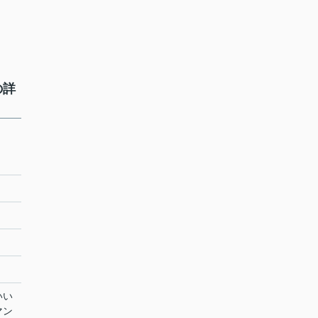
の詳
いい
マン