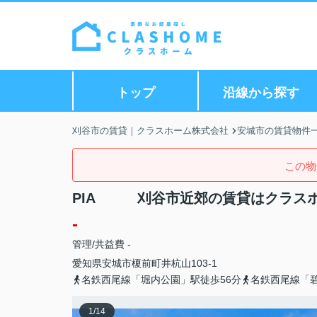
トップ
沿線から探す
刈谷市の賃貸｜クラスホーム株式会社
安城市の賃貸物件
この物
PIA 刈谷市近郊の賃貸はクラス
-
管理/共益費 -
愛知県
安城市
榎前町
井杭山103-1
名鉄西尾線「堀内公園」駅徒歩56分
名鉄西尾線「碧
1
/
14