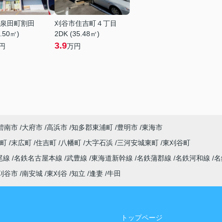
泉田町割田
刈谷市住吉町４丁目
1.50㎡)
2DK (35.48㎡)
3.9
円
万円
碧南市
大府市
高浜市
知多郡東浦町
豊明市
東海市
央町
末広町
住吉町
八幡町
大字石浜
三河安城東町
東刈谷町
尾線
名鉄名古屋本線
武豊線
東海道新幹線
名鉄蒲郡線
名鉄河和線
名
刈谷市
南安城
東刈谷
知立
逢妻
牛田
トップページ