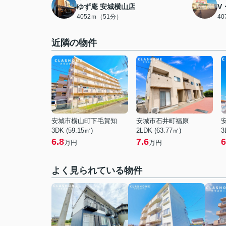
ゆず庵 安城横山店
V
4052ｍ（51分）
4
近隣の物件
安城市横山町下毛賀知
安城市石井町福原
3DK (59.15㎡)
2LDK (63.77㎡)
3
6.8
7.6
6
万円
万円
よく見られている物件