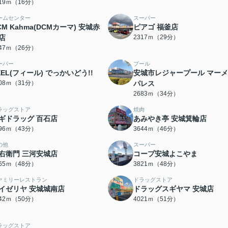
219ｍ（16分）
ームセンター
スーパー
CM Kahma(DCMカーマ) 安城赤
ピアゴ 福釜店
店
2317ｍ（29分）
047ｍ（26分）
ーパー
プール
EEL(フィール) でっかいどう!!
安城市レジャープール マー
408ｍ（31分）
パレス
2683ｍ（34分）
ラッグストア
焼肉
ギドラッグ 百石店
あみやき亭 安城箕輪店
396ｍ（43分）
3644ｍ（46分）
の他
スーパー
右衛門 三河安城店
コープ安城よこやま
765ｍ（48分）
3821ｍ（48分）
ァミリーレストラン
ドラッグストア
イゼリヤ 安城城南店
ドラッグスギヤマ 安城店
942ｍ（50分）
4021ｍ（51分）
ラッグストア