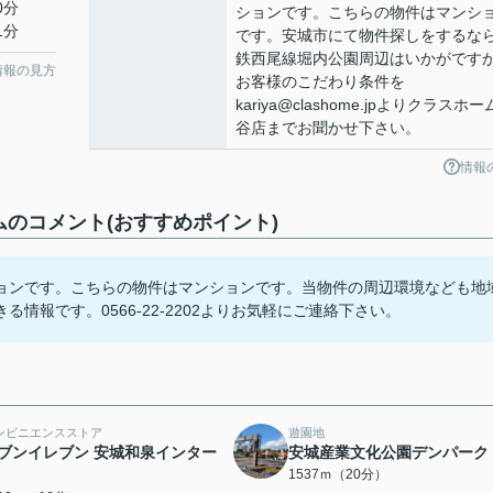
0分
ションです。こちらの物件はマンシ
1分
です。安城市にて物件探しをするな
鉄西尾線堀内公園周辺はいかがです
情報の見方
お客様のこだわり条件を
kariya@clashome.jpよりクラスホ
谷店までお聞かせ下さい。
情報
のコメント(おすすめポイント)
ョンです。こちらの物件はマンションです。当物件の周辺環境なども地
報です。0566-22-2202よりお気軽にご連絡下さい。
ンビニエンスストア
遊園地
ブンイレブン 安城和泉インター
安城産業文化公園デンパーク
1537ｍ（20分）