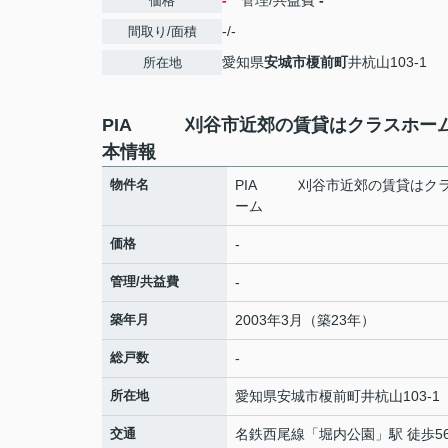
-
管理/共益費
-
価格
-/-
間取り/面積
愛知県
安城市
榎前町
井杭山103-1
所在地
PIA 刈谷市近郊の賃貸はクラスホー
本情報
物件名
PIA 刈谷市近郊の賃貸はク
ーム
価格
-
管理/共益費
-
築年月
2003年3月（築23年）
総戸数
-
所在地
愛知県
安城市
榎前町
井杭山103-1
交通
名鉄西尾線
「
堀内公園
」駅 徒歩5