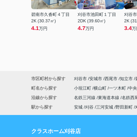
碧南市久沓町４丁目
刈谷市池田町１丁目
刈谷市
2K (30.37㎡)
2DK (39.60㎡)
2K (3
4.1
4.7
3.4
万円
万円
万
市区町村から探す
刈谷市
安城市
西尾市
知立市
町名から探す
小垣江町
横山町
一ツ木町
中
沿線から探す
名鉄三河線
東海道本線
名鉄西
駅から探す
安城
刈谷
三河安城
野田新町
クラスホーム刈谷店