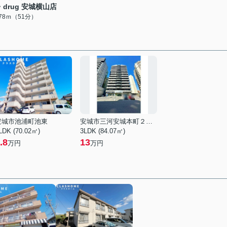
・drug 安城横山店
078ｍ（51分）
安城市池浦町池東
安城市三河安城本町２丁目
LDK (70.02㎡)
3LDK (84.07㎡)
.8
13
万円
万円