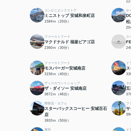
1
コンビニエンスストア
ホ
ミニストップ 安城和泉町店
D
1584ｍ（20分）
松
2
ファーストフード
ス
マクドナルド 福釜ピアゴ店
F
2360ｍ（30分）
2
ファーストフード
ド
モスバーガー安城南店
ス
3156ｍ（40分）
3
ディスカウントショップ
そ
ザ・ダイソー 安城南店
五
3672ｍ（46分）
3
喫茶店・カフェ
フ
スターバックスコーヒー 安城百石
サ
店
3
3933ｍ（50分）
寿司
ド