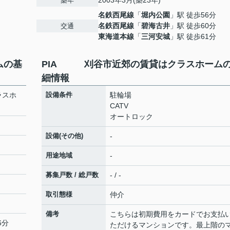
2003年3月(築23年)
築年
名鉄西尾線
「
堀内公園
」駅 徒歩56分
名鉄西尾線
「
碧海古井
」駅 徒歩60分
交通
東海道本線
「
三河安城
」駅 徒歩61分
ムの基
PIA 刈谷市近郊の賃貸はクラスホーム
細情報
ラスホ
設備条件
駐輪場
CATV
オートロック
設備(その他)
-
用途地域
-
募集戸数 / 総戸数
- / -
取引態様
仲介
備考
こちらは初期費用をカードでお支払
6分
ただけるマンションです。最上階の