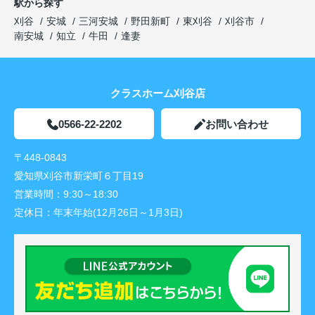
駅から探す
刈谷
安城
三河安城
野田新町
東刈谷
刈谷市
南安城
知立
牛田
逢妻
クラスホーム刈谷店
0566-22-2202
お問い合わせ
〒448-0843
愛知県刈谷市新栄町６丁目19
営業時間：
9:30～18:30
定休日：
年末年始(12月26日～1月3日)