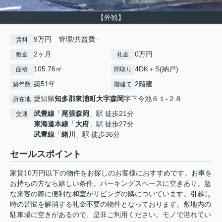
【外観】
9万円 管理/共益費 -
賃料
2ヶ月
0万円
敷金
礼金
105.76㎡
4DK＋S(納戸)
面積
間取り
築51年
2階建
築年数
階建て
愛知県
知多郡東浦町
大字森岡
字下今池６１-２８
所在地
武豊線
「
尾張森岡
」駅 徒歩21分
交通
東海道本線
「
大府
」駅 徒歩27分
武豊線
「
緒川
」駅 徒歩36分
セールスポイント
家賃10万円以下の物件をお探しのお客様におすすめです。お車を
お持ちの方なら嬉しい条件。パーキングスペースに空きあり。急
な来客の際に便利な和室がリビングの隣についています。引越し
時の苦悩を解消する礼金不要の物件となっております。敷地内の
駐車場に空きがあるので、是非ご利用ください。モノで溢れてい