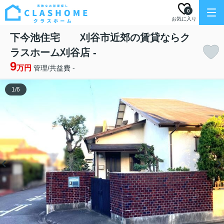
0
お気に入り
下今池住宅 刈谷市近郊の賃貸ならク
ラスホーム刈谷店 -
9
万円
管理/共益費 -
1
/
6