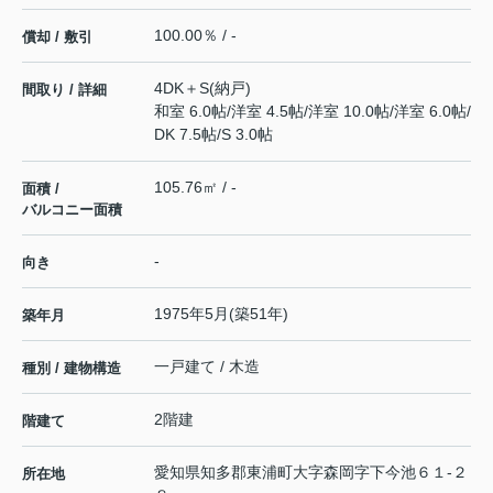
100.00％ / -
償却 / 敷引
4DK＋S(納戸)
間取り / 詳細
和室 6.0帖
/
洋室 4.5帖
/
洋室 10.0帖
/
洋室 6.0帖
/
DK 7.5帖
/
S 3.0帖
105.76㎡ / -
面積 /
バルコニー面積
-
向き
1975年5月(築51年)
築年月
一戸建て / 木造
種別 / 建物構造
2階建
階建て
愛知県
知多郡東浦町
大字森岡
字下今池６１-２
所在地