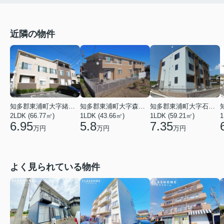
近隣の物件
知多郡東浦町大字緒川字旭
知多郡東浦町大字森岡字杉之内
知多郡東浦町大字石浜字田之助
2LDK (66.77㎡)
1LDK (43.66㎡)
1LDK (59.21㎡)
1
6.95
5.8
7.35
万円
万円
万円
よく見られている物件