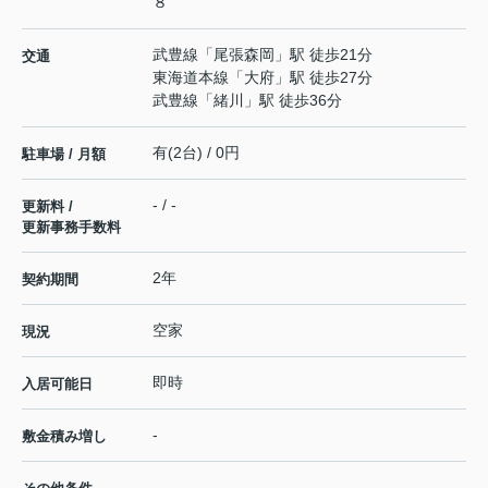
８
武豊線
「
尾張森岡
」駅 徒歩21分
交通
東海道本線
「
大府
」駅 徒歩27分
武豊線
「
緒川
」駅 徒歩36分
有(2台) / 0円
駐車場 / 月額
- / -
更新料 /
更新事務手数料
2年
契約期間
空家
現況
即時
入居可能日
-
敷金積み増し