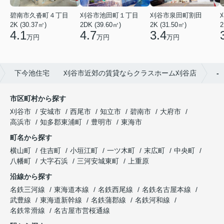
碧南市久沓町４丁目
刈谷市池田町１丁目
刈谷市泉田町割田
2K (30.37㎡)
2DK (39.60㎡)
2K (31.50㎡)
2
4.1
4.7
3.4
万円
万円
万円
下今池住宅 刈谷市近郊の賃貸ならクラスホーム刈谷店
-
市区町村から探す
刈谷市
安城市
西尾市
知立市
碧南市
大府市
高浜市
知多郡東浦町
豊明市
東海市
町名から探す
横山町
住吉町
小垣江町
一ツ木町
末広町
中央町
八幡町
大字石浜
三河安城東町
上重原
沿線から探す
名鉄三河線
東海道本線
名鉄西尾線
名鉄名古屋本線
武豊線
東海道新幹線
名鉄蒲郡線
名鉄河和線
名鉄常滑線
名古屋市営桜通線