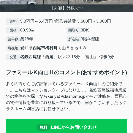
【外観】外観です
5.3万円～5.4万円 管理/共益費 3,500円～3,900円
賃料
60.99㎡
3DK
面積
間取り
築28年
3階/4階建
築年数
所在階
愛知県
西尾市
楠村町
向山８番地１８
所在地
名鉄西尾線
「
西尾
」駅 バス15分 「富山」 停歩9分
交通
ファミールＫ向山Ⅱのコメント(おすすめポイント)
多くの方からご好評頂いているファミールＫ向山Ⅱのご紹介で
す。こちらはマンションタイプになります。名鉄西尾線福地周辺
での物件をお探しならkariya@clashome.jpからご連絡を。西尾市
の物件情報を豊富に取り扱っているので、何かございましたらク
ラスホーム刈谷店にお任せ下さい。
LINEからお問い合わせ
無料