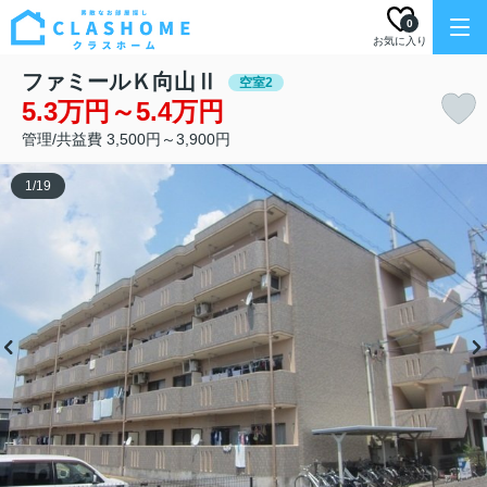
0
お気に入り
ファミールＫ向山Ⅱ
空室2
5.3万円～5.4万円
管理/共益費 3,500円～3,900円
1
/
19