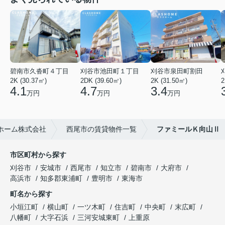
碧南市久沓町４丁目
刈谷市池田町１丁目
刈谷市泉田町割田
2K (30.37㎡)
2DK (39.60㎡)
2K (31.50㎡)
2
4.1
4.7
3.4
万円
万円
万円
ホーム株式会社
西尾市の賃貸物件一覧
ファミールＫ向山Ⅱ
市区町村から探す
刈谷市
安城市
西尾市
知立市
碧南市
大府市
高浜市
知多郡東浦町
豊明市
東海市
町名から探す
小垣江町
横山町
一ツ木町
住吉町
中央町
末広町
八幡町
大字石浜
三河安城東町
上重原