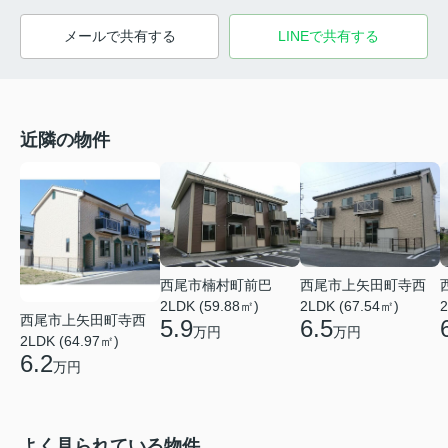
メールで共有する
LINEで共有する
近隣の物件
西尾市楠村町前巴
西尾市上矢田町寺西
2LDK (59.88㎡)
2LDK (67.54㎡)
2
西尾市上矢田町寺西
5.9
6.5
万円
万円
2LDK (64.97㎡)
6.2
万円
よく見られている物件