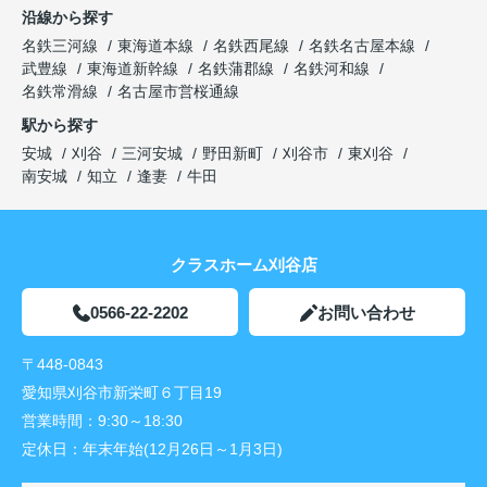
沿線から探す
名鉄三河線
東海道本線
名鉄西尾線
名鉄名古屋本線
武豊線
東海道新幹線
名鉄蒲郡線
名鉄河和線
名鉄常滑線
名古屋市営桜通線
駅から探す
安城
刈谷
三河安城
野田新町
刈谷市
東刈谷
南安城
知立
逢妻
牛田
クラスホーム刈谷店
0566-22-2202
お問い合わせ
〒448-0843
愛知県刈谷市新栄町６丁目19
営業時間：
9:30～18:30
定休日：
年末年始(12月26日～1月3日)