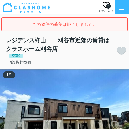
0
お気に入り
この物件の募集は終了しました。
レジデンス柊山 刈谷市近郊の賃貸は
クラスホーム刈谷店
空室0
-
管理/共益費 -
1
/
3