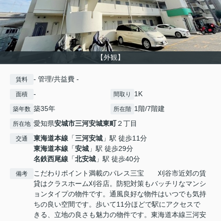
【外観】
- 管理/共益費 -
賃料
-
1K
面積
間取り
築35年
1階/7階建
築年数
所在階
愛知県
安城市
三河安城東町
２丁目
所在地
東海道本線
「
三河安城
」駅 徒歩11分
交通
東海道本線
「
安城
」駅 徒歩29分
名鉄西尾線
「
北安城
」駅 徒歩40分
こだわりポイント満載のパレス三宝 刈谷市近郊の賃
備考
貸はクラスホーム刈谷店。防犯対策もバッチリなマンシ
ョンタイプの物件です。通風良好な物件はいつでも気持
ちの良い空間です。歩いて11分ほどで駅にアクセスで
きる、立地の良さも魅力の物件です。東海道本線三河安