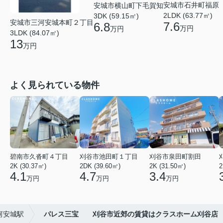
安城市石井町福原
安城市横山町下毛賀知
2LDK (63.77㎡)
3DK (59.15㎡)
安城市三河安城本町２丁目
7.6
6.8
万円
万円
3LDK (84.07㎡)
13
万円
よく見られている物件
碧南市久沓町４丁目
刈谷市池田町１丁目
刈谷市泉田町割田
2K (30.37㎡)
2DK (39.60㎡)
2K (31.50㎡)
2
4.1
4.7
3.4
万円
万円
万円
河安城駅
パレス三宝 刈谷市近郊の賃貸はクラスホーム刈谷店