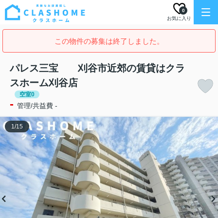
0
お気に入り
この物件の募集は終了しました。
パレス三宝 刈谷市近郊の賃貸はクラ
スホーム刈谷店
空室0
-
管理/共益費 -
1
/
15