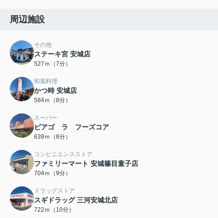
周辺施設
その他
ステーキ宮 安城店
527ｍ（7分）
和風料理
かつ時 安城店
584ｍ（8分）
スーパー
ピアゴ ラ フーズコア
639ｍ（8分）
コンビニエンスストア
ファミリーマート 安城篠目童子店
704ｍ（9分）
ドラッグストア
スギドラッグ 三河安城北店
722ｍ（10分）