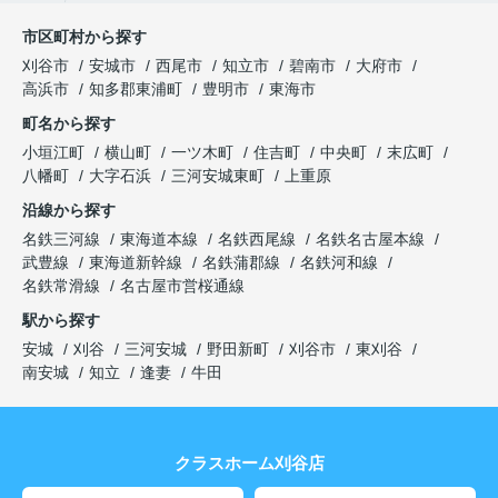
市区町村から探す
刈谷市
安城市
西尾市
知立市
碧南市
大府市
高浜市
知多郡東浦町
豊明市
東海市
町名から探す
小垣江町
横山町
一ツ木町
住吉町
中央町
末広町
八幡町
大字石浜
三河安城東町
上重原
沿線から探す
名鉄三河線
東海道本線
名鉄西尾線
名鉄名古屋本線
武豊線
東海道新幹線
名鉄蒲郡線
名鉄河和線
名鉄常滑線
名古屋市営桜通線
駅から探す
安城
刈谷
三河安城
野田新町
刈谷市
東刈谷
南安城
知立
逢妻
牛田
クラスホーム刈谷店