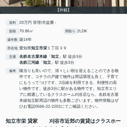
【外観】
20万円 管理/共益費 -
賃料
70.86㎡
2LDK
面積
間取り
築14年
築年数
愛知県
知立市
栄
１丁目３９
所在地
名鉄名古屋本線
「
知立
」駅 徒歩3分
交通
名鉄三河線
「
知立
」駅 徒歩3分
陽当りも良いので、清々しい朝を迎えることのできる物
備考
件です。コチラの戸建て物件は周辺環境も良く、子育て
にもうってつけです。2沿線を利用できる、利便性の高
い物件です。徒歩3分に駅がある物件です。知立市エリ
アに精通しているクラスホーム刈谷店なら、名鉄名古屋
本線知立駅周辺の物件も多数ございます。物件情報はぜ
ひお電話0566-22-2202にてご確認ください。
知立市栄 貸家 刈谷市近郊の賃貸はクラスホー