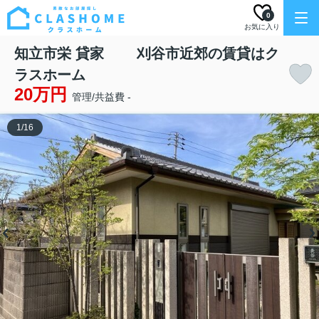
0
お気に入り
知立市栄 貸家 刈谷市近郊の賃貸はク
ラスホーム
20万円
管理/共益費 -
1
/
16