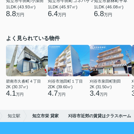
知立市牛田町小深田
知立市牛田町コネハサマ
知立市新林町平草
1LDK (43.93㎡)
1LDK (45.97㎡)
1LDK (46.08㎡)
8.8
6.4
6.8
万円
万円
万円
よく見られている物件
碧南市久沓町４丁目
刈谷市池田町１丁目
刈谷市泉田町割田
2K (30.37㎡)
2DK (39.60㎡)
2K (31.50㎡)
2
4.1
4.7
3.4
万円
万円
万円
知立駅
知立市栄 貸家 刈谷市近郊の賃貸はクラスホーム