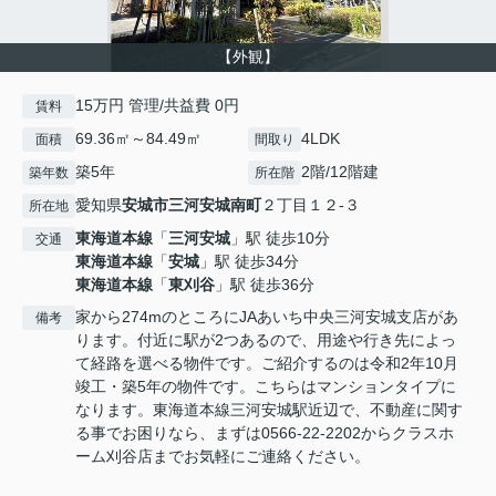
【外観】
15万円 管理/共益費 0円
賃料
69.36㎡～84.49㎡
4LDK
面積
間取り
築5年
2階/12階建
築年数
所在階
愛知県
安城市
三河安城南町
２丁目１２-３
所在地
東海道本線
「
三河安城
」駅 徒歩10分
交通
東海道本線
「
安城
」駅 徒歩34分
東海道本線
「
東刈谷
」駅 徒歩36分
家から274mのところにJAあいち中央三河安城支店があ
備考
ります。付近に駅が2つあるので、用途や行き先によっ
て経路を選べる物件です。ご紹介するのは令和2年10月
竣工・築5年の物件です。こちらはマンションタイプに
なります。東海道本線三河安城駅近辺で、不動産に関す
る事でお困りなら、まずは0566-22-2202からクラスホ
ーム刈谷店までお気軽にご連絡ください。