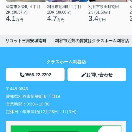
碧南市久沓町４丁目
刈谷市池田町１丁目
刈谷市泉田町割田
2K (30.37㎡)
2DK (39.60㎡)
2K (31.50㎡)
2
4.1
4.7
3.4
万円
万円
万円
リコット三河安城南町 刈谷市近郊の賃貸はクラスホーム刈谷店
クラスホーム刈谷店
0566-22-2202
お問い合わせ
〒448-0843
愛知県刈谷市新栄町６丁目19
営業時間：
9:30～18:30
定休日：
年末年始(12月26日～1月3日)