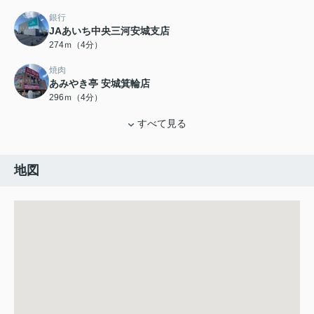
銀行
JAあいち中央三河安城支店
274ｍ（4分）
焼肉
あみやき亭 安城箕輪店
296ｍ（4分）
すべて見る
地図