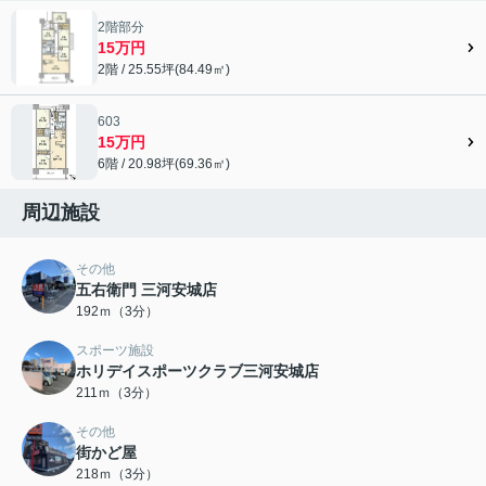
2階部分
15万円
2階 / 25.55坪(84.49㎡)
603
15万円
6階 / 20.98坪(69.36㎡)
周辺施設
その他
五右衛門 三河安城店
192ｍ（3分）
スポーツ施設
ホリデイスポーツクラブ三河安城店
211ｍ（3分）
その他
街かど屋
218ｍ（3分）