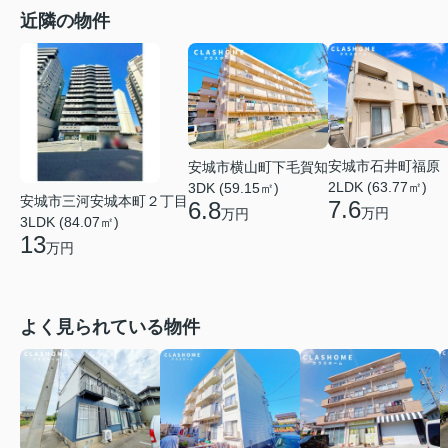
近隣の物件
安城市石井町福原
安城市横山町下毛賀知
2LDK (63.77㎡)
3DK (59.15㎡)
安城市三河安城本町２丁目
7.6
6.8
万円
万円
3LDK (84.07㎡)
13
万円
よく見られている物件