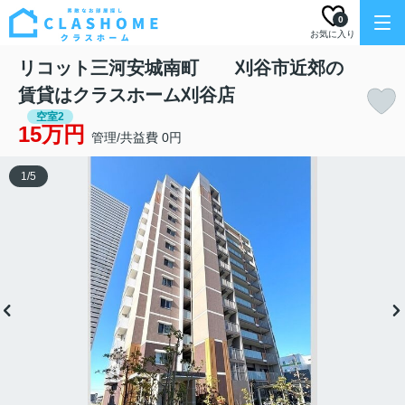
0
お気に入り
リコット三河安城南町 刈谷市近郊の
賃貸はクラスホーム刈谷店
空室2
15万円
管理/共益費 0円
1
/
5