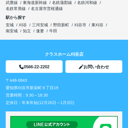
武豊線
東海道新幹線
名鉄蒲郡線
名鉄河和線
名鉄常滑線
名古屋市営桜通線
駅から探す
安城
刈谷
三河安城
野田新町
刈谷市
東刈谷
南安城
知立
逢妻
牛田
クラスホーム刈谷店
0566-22-2202
お問い合わせ
〒448-0843
愛知県刈谷市新栄町６丁目19
営業時間：
9:30～18:30
定休日：
年末年始(12月26日～1月3日)