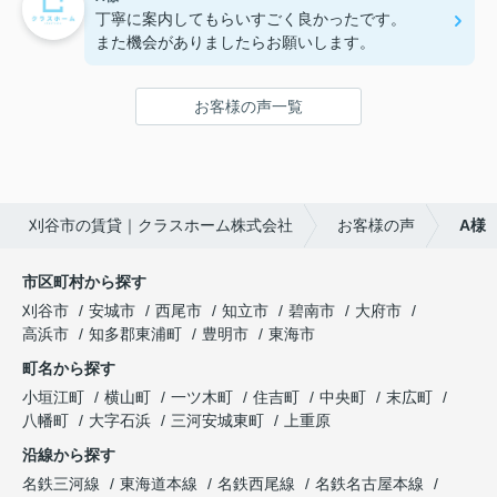
丁寧に案内してもらいすごく良かったです。
また機会がありましたらお願いします。
お客様の声一覧
刈谷市の賃貸｜クラスホーム株式会社
お客様の声
A様
市区町村から探す
刈谷市
安城市
西尾市
知立市
碧南市
大府市
高浜市
知多郡東浦町
豊明市
東海市
町名から探す
小垣江町
横山町
一ツ木町
住吉町
中央町
末広町
八幡町
大字石浜
三河安城東町
上重原
沿線から探す
名鉄三河線
東海道本線
名鉄西尾線
名鉄名古屋本線