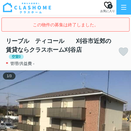
0
お気に入り
この物件の募集は終了しました。
リーブル ティコール 刈谷市近郊の
賃貸ならクラスホーム刈谷店
空室0
-
管理/共益費 -
1
/
3