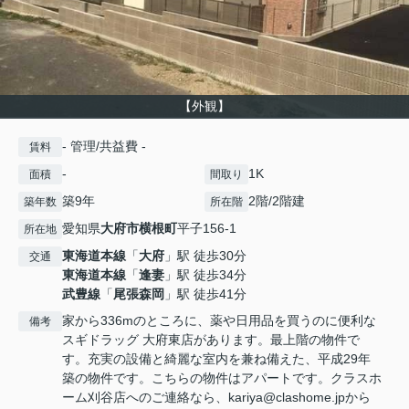
【外観】
- 管理/共益費 -
賃料
-
1K
面積
間取り
築9年
2階/2階建
築年数
所在階
愛知県
大府市
横根町
平子156-1
所在地
東海道本線
「
大府
」駅 徒歩30分
交通
東海道本線
「
逢妻
」駅 徒歩34分
武豊線
「
尾張森岡
」駅 徒歩41分
家から336mのところに、薬や日用品を買うのに便利な
備考
スギドラッグ 大府東店があります。最上階の物件で
す。充実の設備と綺麗な室内を兼ね備えた、平成29年
築の物件です。こちらの物件はアパートです。クラスホ
ーム刈谷店へのご連絡なら、kariya@clashome.jpから