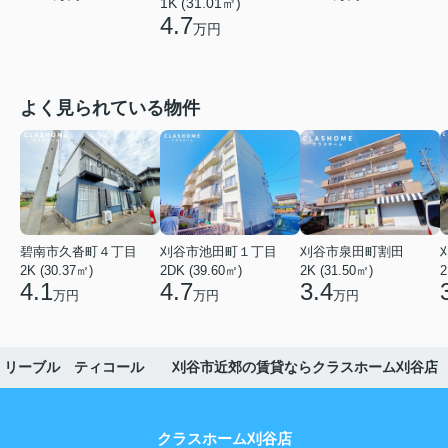
1K (31.01㎡)
4.7
万円
よく見られている物件
碧南市久沓町４丁目
刈谷市池田町１丁目
刈谷市泉田町割田
2K (30.37㎡)
2DK (39.60㎡)
2K (31.50㎡)
2
4.1
4.7
3.4
万円
万円
万円
リーブル ティコール 刈谷市近郊の賃貸ならクラスホーム刈谷店
クラスホーム刈谷店