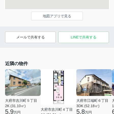
地図アプリで見る
メールで共有する
LINEで共有する
近隣の物件
大府市吉川町５丁目
大府市江端町６丁目
2K (31.10㎡)
3DK (52.18㎡)
1
大府市吉川町４丁目
5.9
5.8
万円
万円