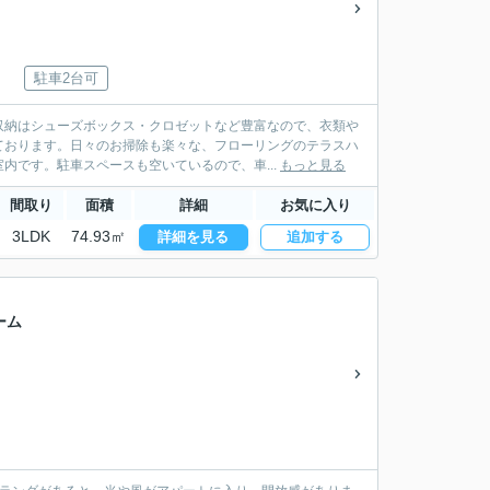
駐車2台可
収納はシューズボックス・クロゼットなど豊富なので、衣類や
ております。日々のお掃除も楽々な、フローリングのテラスハ
内です。駐車スペースも空いているので、車...
もっと見る
間取り
面積
詳細
お気に入り
3LDK
74.93㎡
詳細を見る
追加する
ーム