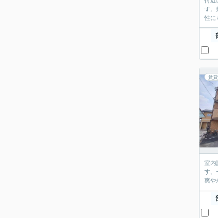
付近
す。
性に
賃貸
室内
す。
爽や