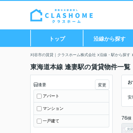
トップ
沿線から探す
刈谷市の賃貸｜クラスホーム株式会社
沿線・駅から探す
東海道本線 逢妻駅の賃貸物件一覧
お
逢妻
変更
アパート
安
マンション
76
棟
一戸建て
賃貸