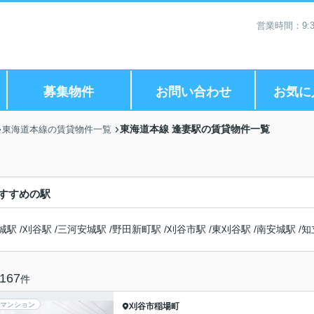
営業時間：9:3
募集物件
お問い合わせ
お気に
東海道本線 逢妻駅の賃貸物件一覧
東海道本線の賃貸物件一覧
すすめの駅
城駅
/
刈谷駅
/
三河安城駅
/
野田新町駅
/
刈谷市駅
/
東刈谷駅
/
南安城駅
/
知
167
件
マンション
刈谷市
稲場町