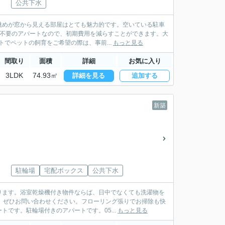
公共下水
眺めが窓から見える部屋はとても魅力的です。空いている駐車
金不要のアパートなので、初期費用を減らすことができます。大
でペットの飼育をご希望の際は、事前...
もっと見る
間取り
面積
詳細
お気に入り
3LDK
74.93㎡
詳細を見る
追加する
新築
)
建
駐輪場
宅配ボックス
公共下水
ります。浴室乾燥機付き物件ならば、日中でなくても洗濯物を
、ぜひお問い合わせください。フローリング張りでお掃除も快
です。駐輪場付きのアパートです。05...
もっと見る