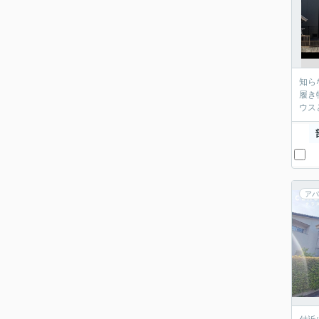
知ら
履き
ウス
アパ