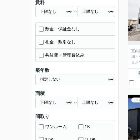
賃料
～
敷金・保証金なし
礼金・敷引なし
室内
共益費・管理費込み
場・
ョン
築年数
面積
アパ
～
間取り
ワンルーム
1K
1DK
1LDK