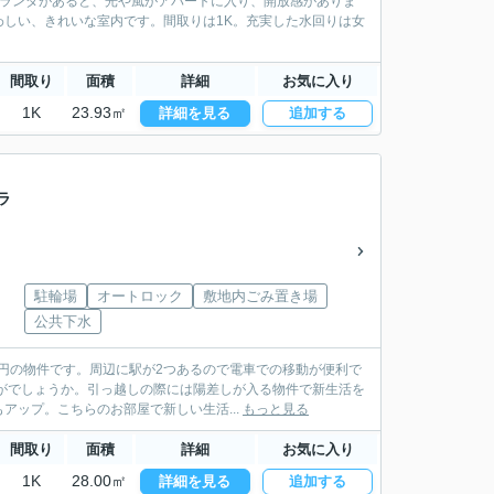
ベランダがあると、光や風がアパートに入り、開放感がありま
しい、きれいな室内です。間取りは1K。充実した水回りは女
間取り
面積
詳細
お気に入り
1K
23.93㎡
詳細を見る
追加する
ラ
駐輪場
オートロック
敷地内ごみ置き場
公共下水
万円の物件です。周辺に駅が2つあるので電車での移動が便利で
がでしょうか。引っ越しの際には陽差しが入る物件で新生活を
ップ。こちらのお部屋で新しい生活...
もっと見る
間取り
面積
詳細
お気に入り
1K
28.00㎡
詳細を見る
追加する