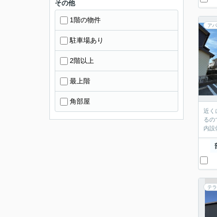
その他
1階の物件
アパ
駐車場あり
2階以上
最上階
角部屋
近く
るの
内設
テラ