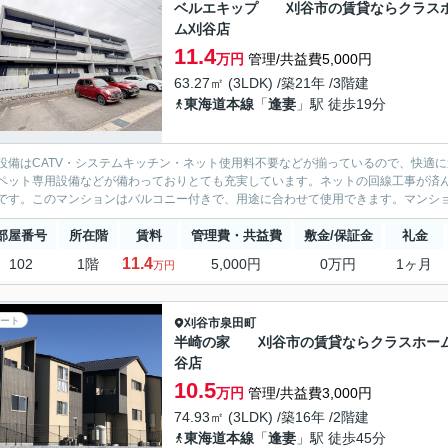
ベルエキップ 刈谷市の賃貸ならクラス
ム刈谷店
11.4
万円
管理/共益費5,000円
63.27㎡ (3LDK) /築21年 /3階建
東海道本線
「
逢妻
」駅 徒歩19分
設備はCATV・システムキッチン・ネット使用料不要などが揃っているので、快適
ペット専用設備などが備わっておりとても充実しています。ネットの回線工事が済
です。このマンションはバルコニー付きで、用途に合わせて使用できます。マンション
部屋番号
所在階
賃料
管理費・共益費
敷金/保証金
礼金
11.4
102
1階
5,000円
0万円
1ヶ月
万円
ート
刈谷市
泉田町
半崎の家 刈谷市の賃貸ならクラスホー
谷店
10.5
万円
管理/共益費3,000円
74.93㎡ (3LDK) /築16年 /2階建
東海道本線
「
逢妻
」駅 徒歩45分