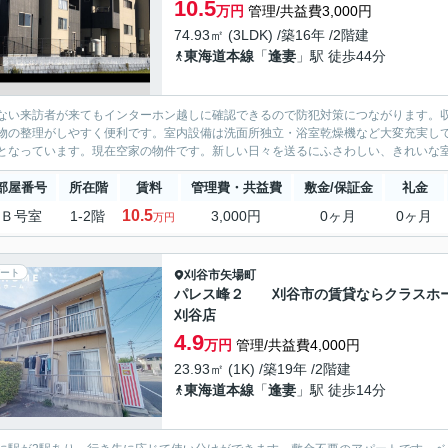
10.5
万円
管理/共益費3,000円
74.93㎡ (3LDK) /築16年 /2階建
東海道本線
「
逢妻
」駅 徒歩44分
ない来訪者が来てもインターホン越しに確認できるので防犯対策につながります。
物の整理がしやすく便利です。室内設備は洗面所独立・浴室乾燥機など大変充実し
となっています。現在空家の物件です。新しい日々を送るにふさわしい、きれいな室
部屋番号
所在階
賃料
管理費・共益費
敷金/保証金
礼金
10.5
Ｂ号室
1-2階
3,000円
0ヶ月
0ヶ月
万円
ート
刈谷市
矢場町
パレス峰２ 刈谷市の賃貸ならクラスホ
刈谷店
4.9
万円
管理/共益費4,000円
23.93㎡ (1K) /築19年 /2階建
東海道本線
「
逢妻
」駅 徒歩14分