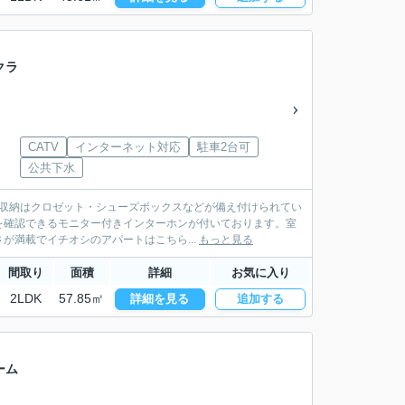
クラ
CATV
インターネット対応
駐車2台可
公共下水
。収納はクロゼット・シューズボックスなどが備え付けられてい
を確認できるモニター付きインターホンが付いております。室
満載でイチオシのアパートはこちら...
もっと見る
間取り
面積
詳細
お気に入り
2LDK
57.85㎡
詳細を見る
追加する
ーム