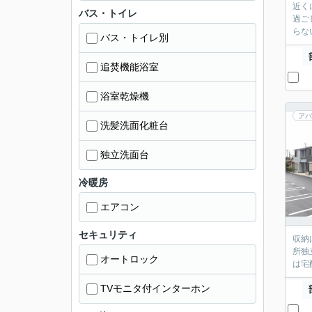
近く
バス・トイレ
過ご
らな
バス・トイレ別
追焚機能浴室
浴室乾燥機
アパ
洗髪洗面化粧台
独立洗面台
冷暖房
エアコン
セキュリティ
収納
所独
オートロック
は宅
TVモニタ付インターホン