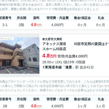
に駅が2駅あり、行き先に応じて使い分けができます。敷金不要のアパートです。
敷地内の駐車場に空きがあるので、是非ご利用ください。新しい日々を送るにふさわ
も好評。優雅に快適に暮らせるアパートで毎日快適な生活をおくりましょう。
部屋番号
所在階
賃料
管理費・共益費
敷金/保証金
礼金
4.9
2-1
2階
4,000円
0ヶ月
0ヶ月
万円
マンション
大府市
大東町
アネックス深谷 刈谷市近郊の賃貸はク
スホーム刈谷店
4.8
万円
管理/共益費4,000円
28.00㎡ (1K) /築23年 /3階建
東海道本線
「
逢妻
」駅 徒歩41分
設備はフローリング・バストイレ別など大変充実しております。こちらは家賃4.8
一人暮らしで間取りに悩んでいる方は圧迫感のない1Kで広々と暮らしてみてはいか
かにエンジョイしてください。快適でキレイなオフィスなら仕事もはかどりやる気もア
部屋番号
所在階
賃料
管理費・共益費
敷金/保証金
礼金
4.8
2B
2階
4,000円
1ヶ月
1ヶ月
万円