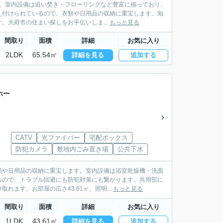
す。室内設備は追い焚き・フローリングなど豊富に揃っており、
え付けられているので、衣類や日用品の収納に重宝します。知
大府市の住まい探しをお手伝いしま...
もっと見る
間取り
面積
詳細
お気に入り
2LDK
65.54㎡
詳細を見る
追加する
ホー
CATV
光ファイバー
宅配ボックス
防犯カメラ
敷地内ごみ置き場
公共下水
類や日用品の収納に重宝します。室内設備は浴室乾燥機・洗面
るので、トラブル回避にも防犯対策にも繋がります。共用部に
ます。お部屋の広さ43.61㎡。照明...
もっと見る
間取り
面積
詳細
お気に入り
1LDK
43.61㎡
詳細を見る
追加する