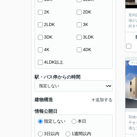
2K
2DK
室内
場が
2LDK
3K
好き
3DK
3LDK
4K
4DK
4LDK以上
アパ
駅・バス停からの時間
建物構造
追加する
情報公開日
荷物
指定しない
本日
干せ
適な
3日以内
1週間以内