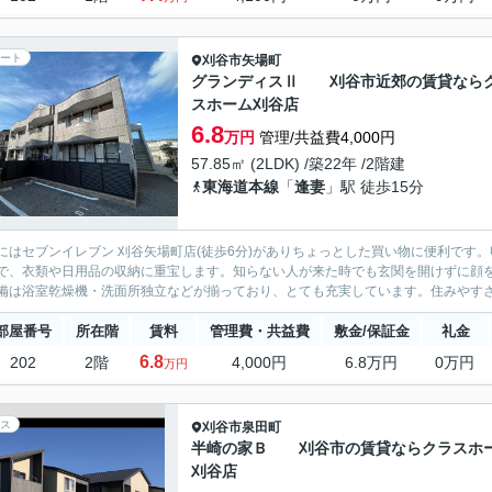
ート
刈谷市
矢場町
グランディスⅡ 刈谷市近郊の賃貸なら
スホーム刈谷店
6.8
万円
管理/共益費4,000円
57.85㎡ (2LDK) /築22年 /2階建
東海道本線
「
逢妻
」駅 徒歩15分
にはセブンイレブン 刈谷矢場町店(徒歩6分)がありちょっとした買い物に便利です
で、衣類や日用品の収納に重宝します。知らない人が来た時でも玄関を開けずに顔
備は浴室乾燥機・洗面所独立などが揃っており、とても充実しています。住みやすさが
部屋番号
所在階
賃料
管理費・共益費
敷金/保証金
礼金
6.8
202
2階
4,000円
6.8万円
0万円
万円
ス
刈谷市
泉田町
半崎の家Ｂ 刈谷市の賃貸ならクラスホ
刈谷店