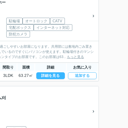
ホー
駐輪場
オートロック
CATV
宅配ボックス
インターネット対応
防犯カメラ
に過ごしやすいお部屋になります。共用部には敷地内ごみ置き
んでいるのですぐにパソコンが使えます。駐輪場付きのマンシ
タイプのお部屋です。このお部屋は63...
もっと見る
間取り
面積
詳細
お気に入り
3LDK
63.27㎡
詳細を見る
追加する
ム刈