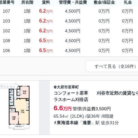
部屋番号
所在階
賃料
管理費・共益費
敷金/保証金
礼金
6.2
107
1階
4,500円
0万円
0万円
万円
6.2
103
1階
4,500円
0万円
0万円
万円
6.2
102
1階
4,500円
0万円
0万円
万円
6.5
108
1階
4,500円
0万円
0万円
万円
6.5
106
1階
4,500円
0万円
0万円
万円
すべて見る（全16件
マンション
大府市
若草町
コンフォート若草 刈谷市近郊の賃貸な
ラスホーム刈谷店
6.6
万円
管理/共益費3,500円
65.54㎡ (2LDK) /築36年 /8階建
東海道本線
「
逢妻
」駅 徒歩31分