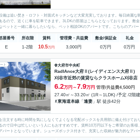
設備は追い焚き・ロフト・対面式キッチンなど大変充実しております。毎日綺麗な
あるので、近くに車を駐車できます。3LDKの部屋はこちらとなっております。敷
なペットと一緒に暮らしたいなら、ペット相談OKのアパートです。こちらのアパート
部屋番号
所在階
賃料
管理費・共益費
敷金/保証金
礼金
10.5
E
1-2階
3,000円
0万円
0万円
万円
ート
大府市
中央町
RadIAnce大府Ⅱ(レイディエンス大府Ⅱ
刈谷市近郊の賃貸ならクラスホーム刈谷店
6.2
7.9
万円～
万円
管理/共益費4,500円
27.40㎡～33.20㎡ (1R～1LDK) /予定 /2階
東海道本線
「
逢妻
」駅 徒歩42分
を注文する時に時間を気にしなくてよくなる宅配ボックスを共用部に備え付けてお
るので日中は忙しいという人にもおすすめです。賃料10万円以下をご希望のお客様
アパートとなっています。シューズボックス付きで、充実した収納が魅力的なアパート