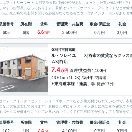
にはファミリーマート 大府アラタ店(徒歩5分)がありちょっとした買い物に便利で
しやすいお部屋になっております。収納はシューズボックス・クロゼットなどが備
い人が来た時でも玄関を開ける必要がなくなるモニター付きインターホンがあります。
部屋番号
所在階
賃料
管理費・共益費
敷金/保証金
礼金
6.6
605
6階
3,500円
0万円
0万円
万円
ート
刈谷市
日高町
ル・ソレイユ 刈谷市の賃貸ならクラス
ム刈谷店
7.4
万円
管理/共益費4,100円
43.61㎡ (1LDK) /築4年 /2階建
東海道本線
「
逢妻
」駅 徒歩17分
はウォークインクロゼット・シューズボックスなどが備え付けられているので、衣
立など大変充実しております。直接会わずにインターホン越しに来訪者を確認でき
配ボックスが備え付けられているため、忙しくて在宅可時間が少なくても荷物を受け取れ
部屋番号
所在階
賃料
管理費・共益費
敷金/保証金
礼金
7.4
102
1階
4,100円
0万円
9万円
万円