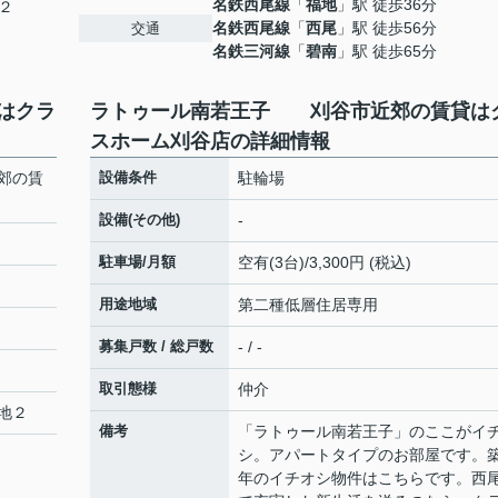
名鉄西尾線
「
福地
」駅 徒歩36分
２
名鉄西尾線
「
西尾
」駅 徒歩56分
交通
名鉄三河線
「
碧南
」駅 徒歩65分
はクラ
ラトゥール南若王子 刈谷市近郊の賃貸は
スホーム刈谷店の詳細情報
郊の賃
設備条件
駐輪場
設備(その他)
-
駐車場/月額
空有(3台)/3,300円 (税込)
用途地域
第二種低層住居専用
募集戸数 / 総戸数
- / -
取引態様
仲介
地２
備考
「ラトゥール南若王子」のここがイ
シ。アパートタイプのお部屋です。築
年のイチオシ物件はこちらです。西