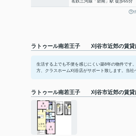
名鉄三河線
「
碧南
」駅 徒歩65分
ラトゥール南若王子 刈谷市近郊の賃貸は
生活する上でも不便を感じにくい築8年の物件です
方、クラスホーム刈谷店がサポート致します。当社へのお
ラトゥール南若王子 刈谷市近郊の賃貸