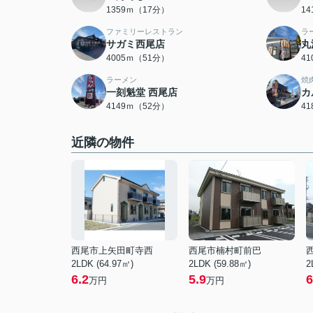
1359ｍ（17分）
1
ファミリーレストラン
ラ
サガミ西尾店
丸
4005ｍ（51分）
4
ラーメン
焼
一刻魁堂 西尾店
カ
4149ｍ（52分）
4
近隣の物件
西尾市上矢田町寺西
西尾市楠村町前巴
2LDK (64.97㎡)
2LDK (59.88㎡)
2
6.2
5.9
6
万円
万円