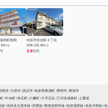
泉田町割田
刈谷市住吉町４丁目
1.50㎡)
2DK (35.48㎡)
3.9
円
万円
碧南市
大府市
高浜市
知多郡東浦町
豊明市
東海市
吉町
中央町
末広町
八幡町
大字石浜
三河安城東町
上重原
尾線
名鉄名古屋本線
武豊線
東海道新幹線
名鉄蒲郡線
名鉄河和線
名