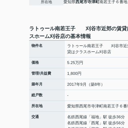
愛知県
西尾市
寺津町
南若王子６番地
所在地
ラトゥール南若王子 刈谷市近郊の賃貸
スホーム刈谷店の基本情報
物件名
ラトゥール南若王子 刈谷市近
貸はクラスホーム刈谷店
価格
5.25万円
管理/共益費
1,800円
築年月
2017年9月（築8年）
総戸数
-
所在地
愛知県
西尾市
寺津町
南若王子６番
交通
名鉄西尾線
「
福地
」駅 徒歩36分
名鉄西尾線
「
西尾
」駅 徒歩56分