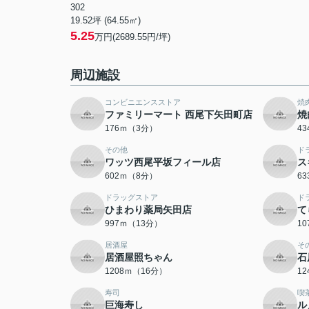
302
19.52坪 (64.55㎡)
5.25
万円(2689.55円/坪)
周辺施設
コンビニエンスストア
焼
ファミリーマート 西尾下矢田町店
焼
176ｍ（3分）
4
その他
ド
ワッツ西尾平坂フィール店
ス
602ｍ（8分）
6
ドラッグストア
ド
ひまわり薬局矢田店
て
997ｍ（13分）
1
居酒屋
そ
居酒屋照ちゃん
石
1208ｍ（16分）
1
寿司
喫
巨海寿し
ル