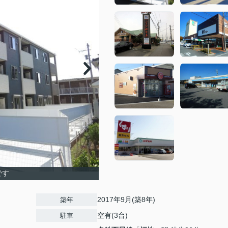
です
2017年9月(築8年)
築年
空有(3台)
駐車