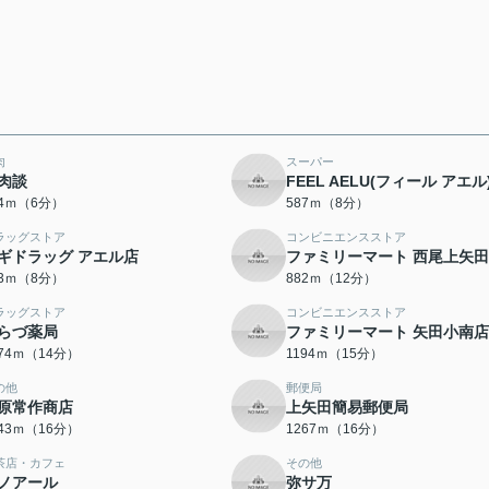
肉
スーパー
肉談
FEEL AELU(フィール アエル
34ｍ（6分）
587ｍ（8分）
ラッグストア
コンビニエンスストア
ギドラッグ アエル店
ファミリーマート 西尾上矢
33ｍ（8分）
882ｍ（12分）
ラッグストア
コンビニエンスストア
らづ薬局
ファミリーマート 矢田小南店
074ｍ（14分）
1194ｍ（15分）
の他
郵便局
原常作商店
上矢田簡易郵便局
243ｍ（16分）
1267ｍ（16分）
茶店・カフェ
その他
ノアール
弥サ万