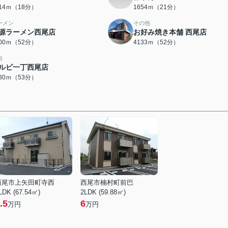
414ｍ（18分）
1654ｍ（21分）
ーメン
その他
源ラーメン西尾店
お好み焼き本舗 西尾店
100ｍ（52分）
4133ｍ（52分）
肉
ルビ一丁西尾店
180ｍ（53分）
西尾市上矢田町寺西
西尾市楠村町前巴
LDK (67.54㎡)
2LDK (59.88㎡)
.5
6
万円
万円