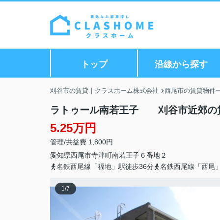
トップ
沿線から探す
刈谷市の賃貸｜クラスホーム株式会社
西尾市の賃貸物件
ラトゥール南若王子 刈谷市近郊の
5.25万円
管理/共益費 1,800円
愛知県
西尾市
寺津町
南若王子６番地２
名鉄西尾線「福地」駅徒歩36分
名鉄西尾線「西尾」
1
/
7