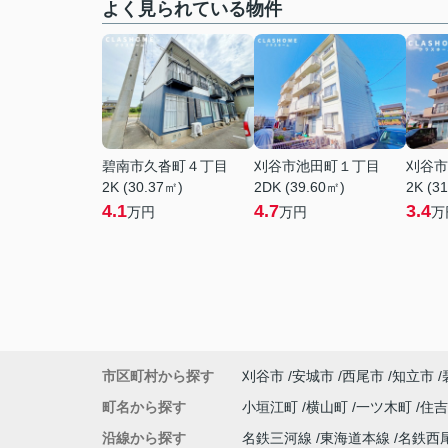
よく見られている物件
碧南市久沓町４丁目
刈谷市池田町１丁目
刈谷市
2K (30.37㎡)
2DK (39.60㎡)
2K (3
4.1
4.7
3.4
万円
万円
万
市区町村から探す
刈谷市
安城市
西尾市
知立市
町名から探す
小垣江町
横山町
一ツ木町
住
沿線から探す
名鉄三河線
東海道本線
名鉄西