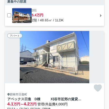
募集中の部屋
201
5.4万円
2階 / 48.65㎡ / 1LDK
アパート
碧南市日進町
アペックス日進 D棟 刈谷市近郊の賃貸はクラスホーム刈谷店
4.1
4.2
万円～
万円
管理/共益費4,000円