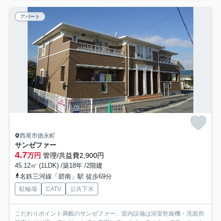
アパート
西尾市徳永町
サンゼファー
4.7
万円
管理/共益費2,900円
45.12㎡ (1LDK) /築18年 /2階建
名鉄三河線「碧南」駅 徒歩69分
駐輪場
CATV
公共下水
こだわりポイント満載のサンゼファー。室内設備は浴室乾燥機・洗面所