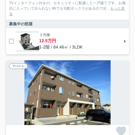
TVインターフォン付きの、セキュリティに配慮した一戸建てです。お風
呂に入っていて出られない時でも宅配ボックスがあるので出...
もっと見
る
募集中の部屋
３号棟
12.5万円
1-2階 / 84.46㎡ / 3LDK
アパート