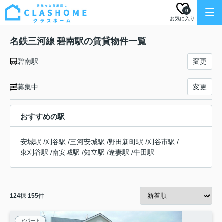
0
お気に入り
名鉄三河線 碧南駅の賃貸物件一覧
碧南駅
変更
募集中
変更
おすすめの駅
安城駅
/
刈谷駅
/
三河安城駅
/
野田新町駅
/
刈谷市駅
/
東刈谷駅
/
南安城駅
/
知立駅
/
逢妻駅
/
牛田駅
124
棟
155
件
アパート