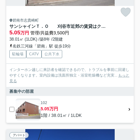
碧南市志貴崎町
サンシャインＴ．Ｏ 刈谷市近郊の賃貸はクラスホーム刈谷店
5.05
万円
管理/共益費3,500円
38.01㎡ (1LDK) /築8年 /2階建
名鉄三河線「碧南」駅 徒歩19分
駐輪場
CATV
公共下水
インターホン越しに来訪者を確認できるので、トラブルを事前に回避し
やすくなります。室内設備は洗面所独立・浴室乾燥機など充実...
もっと
見る
募集中の部屋
102
5.05万円
1階 / 38.01㎡ / 1LDK
アパート