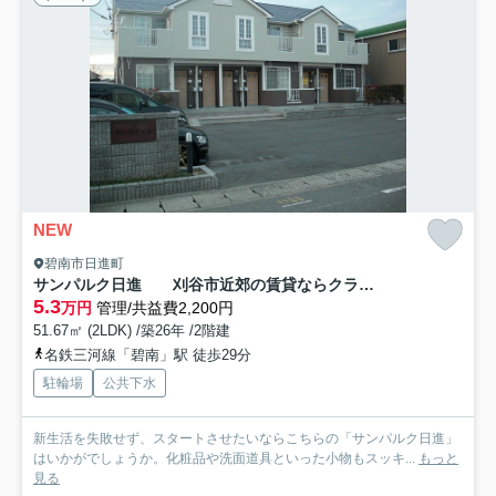
NEW
碧南市日進町
サンパルク日進 刈谷市近郊の賃貸ならクラスホーム刈谷店
5.3
万円
管理/共益費2,200円
51.67㎡ (2LDK) /築26年 /2階建
名鉄三河線「碧南」駅 徒歩29分
駐輪場
公共下水
新生活を失敗せず、スタートさせたいならこちらの「サンパルク日進」
はいかがでしょうか。化粧品や洗面道具といった小物もスッキ...
もっと
見る