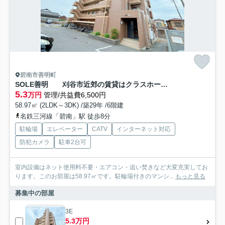
碧南市善明町
SOLE善明 刈谷市近郊の賃貸はクラスホーム刈谷店
5.3
万円
管理/共益費6,500円
58.97㎡ (2LDK～3DK) /築29年 /6階建
名鉄三河線「碧南」駅 徒歩8分
駐輪場
エレベーター
CATV
インターネット対応
防犯カメラ
駐車2台可
室内設備はネット使用料不要・エアコン・追い焚きなど大変充実してお
ります。このお部屋は58.97㎡です。駐輪場付きのマンシ...
もっと見る
募集中の部屋
3E
5.3万円