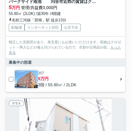
パークサイド雨池 刈谷市近郊の賃貸はクラスホーム刈谷店
5
万円
管理/共益費3,000円
55.80㎡ (2LDK) /築30年 /4階建
名鉄三河線「碧南」駅 徒歩13分
駐輪場
インターネット対応
公共下水
独立した洗面所があり、身支度にもお使いいただけます。収納はクロゼ
ット・押入などが備え付けられているので、衣類や日用品の収...
もっと
見る
募集中の部屋
307
5万円
3階 / 55.80㎡ / 2LDK
テラス