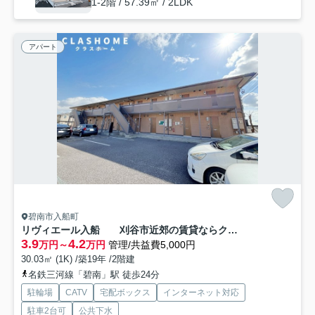
1-2階 / 57.39㎡ / 2LDK
アパート
碧南市入船町
リヴィエール入船 刈谷市近郊の賃貸ならクラスホーム刈谷店
3.9
4.2
万円～
万円
管理/共益費5,000円
30.03㎡ (1K) /築19年 /2階建
名鉄三河線「碧南」駅 徒歩24分
駐輪場
CATV
宅配ボックス
インターネット対応
駐車2台可
公共下水