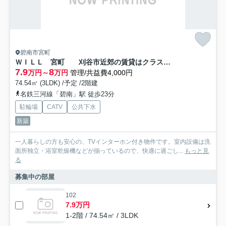
碧南市宮町
ＷＩＬＬ 宮町 刈谷市近郊の賃貸はクラスホーム刈谷店
7.9
8
万円～
万円
管理/共益費4,000円
74.54㎡ (3LDK) /予定 /2階建
名鉄三河線「碧南」駅 徒歩23分
駐輪場
CATV
公共下水
新築
一人暮らしの方も安心の、TVインターホン付き物件です。室内設備は洗
面所独立・浴室乾燥機などが揃っているので、快適に過ごし...
もっと見
る
募集中の部屋
102
7.9万円
1-2階 / 74.54㎡ / 3LDK