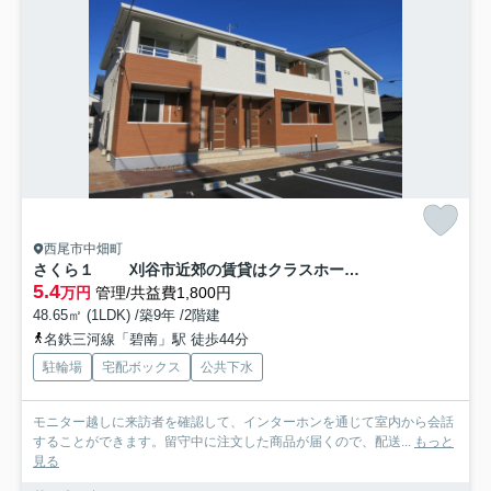
西尾市中畑町
さくら１ 刈谷市近郊の賃貸はクラスホーム刈谷店
5.4
万円
管理/共益費1,800円
48.65㎡ (1LDK) /築9年 /2階建
名鉄三河線「碧南」駅 徒歩44分
駐輪場
宅配ボックス
公共下水
モニター越しに来訪者を確認して、インターホンを通じて室内から会話
することができます。留守中に注文した商品が届くので、配送...
もっと
見る