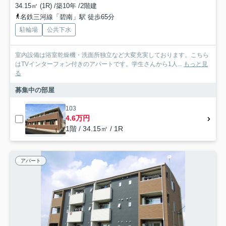
34.15㎡ (1R) /築10年 /2階建
名鉄三河線「碧南」駅 徒歩65分
駐輪場
公共下水
室内設備は浴室乾燥機・洗面所独立など大変充実しております。こちら
はTVインターフォン付きのアパートです。学生さんから1人...
もっと見
る
募集中の部屋
103
4.6万円
1階 / 34.15㎡ / 1R
アパート