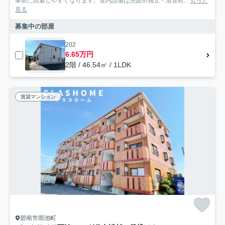
事前に回避しやすくなります。室内設備は洗面所独立・浴室乾...
もっと
見る
募集中の部屋
202
6.65万円
2階 / 46.54㎡ / 1LDK
賃貸マンション
碧南市雨池町