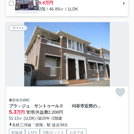
5.4万円
2階 / 46.89㎡ / 1LDK
アパート
碧南市岬町
プラ－ジュ サントゥールⅡ 刈谷市近郊の賃貸はクラスホーム刈谷店
5.3
万円
管理/共益費2,200円
51.13㎡ (1LDK) /築20年 /2階建
名鉄三河線「碧南」駅 徒歩34分
駐輪場
CATV
宅配ボックス
公共下水