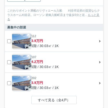
こだわりポイント満載のリヴィエール入船 刈谷市近郊の賃貸ならク
ラスホーム刈谷店。ローソン 碧南入船町店まで徒歩5分と近...
もっと見
る
募集中の部屋
112
3.9万円
1階 / 30.03㎡ / 1K
107
4.2万円
1階 / 30.03㎡ / 1K
202
3.9万円
2階 / 30.03㎡ / 1K
すべて見る（全4戸）