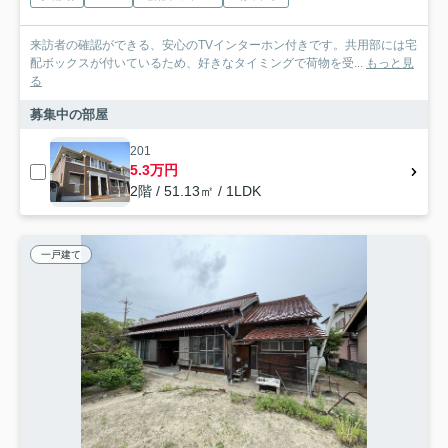
来訪者の確認ができる、安心のTVインターホン付きです。共用部には宅
配ボックスが付いているため、好きなタイミングで荷物を受...
もっと見
る
募集中の部屋
201
5.3万円
2階 / 51.13㎡ / 1LDK
一戸建て