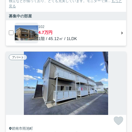
独立などが揃っており、とても充実しています。モニターで来...
もっと
見る
募集中の部屋
102
4.7万円
1階 / 45.12㎡ / 1LDK
アパート
碧南市雨池町