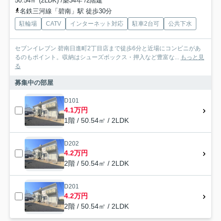
50.54㎡ (2LDK) /築34年 /2階建
名鉄三河線「碧南」駅 徒歩30分
駐輪場
CATV
インターネット対応
駐車2台可
公共下水
セブンイレブン 碧南日進町2丁目店まで徒歩6分と近場にコンビニがあ
るのもポイント。収納はシューズボックス・押入など豊富な...
もっと見
る
募集中の部屋
D101
4.1万円
1階 / 50.54㎡ / 2LDK
D202
4.2万円
2階 / 50.54㎡ / 2LDK
D201
4.2万円
2階 / 50.54㎡ / 2LDK