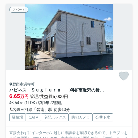
アパート
碧南市浜寺町
ハピネス Ｓｕｇｉｕｒａ 刈谷市近郊の賃貸ならクラスホーム刈谷店
6.65
万円
管理/共益費5,000円
46.54㎡ (1LDK) /築1年 /2階建
名鉄三河線「碧南」駅 徒歩10分
駐輪場
CATV
宅配ボックス
防犯カメラ
公共下水
直接会わずにインターホン越しに来訪者を確認できるので、トラブルを