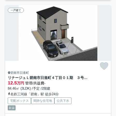
一戸建て
碧南市日進町
リナージュＬ碧南市日進町４丁目０１期 ３号棟 刈谷市近郊の賃貸はクラスホーム刈谷店
12.5
万円
管理/共益費-
84.46㎡ (3LDK) /予定 /2階建
名鉄三河線「碧南」駅 徒歩24分
宅配ボックス
閑静な住宅地
公共下水
新築