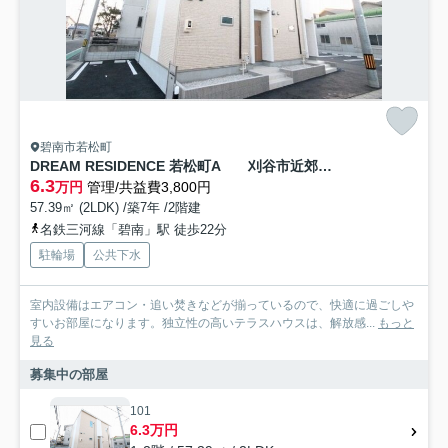
碧南市若松町
DREAM RESIDENCE 若松町A 刈谷市近郊の賃貸はクラスホーム刈谷店
6.3
万円
管理/共益費3,800円
57.39㎡ (2LDK) /築7年 /2階建
名鉄三河線「碧南」駅 徒歩22分
駐輪場
公共下水
室内設備はエアコン・追い焚きなどが揃っているので、快適に過ごしや
すいお部屋になります。独立性の高いテラスハウスは、解放感...
もっと
見る
募集中の部屋
101
6.3万円