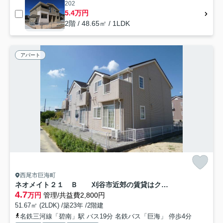
202
5.4万円
2階 / 48.65㎡ / 1LDK
アパート
西尾市巨海町
ネオメイト２１ Ｂ 刈谷市近郊の賃貸はクラスホーム刈谷店
4.7
万円
管理/共益費2,800円
51.67㎡ (2LDK) /築23年 /2階建
名鉄三河線「碧南」駅 バス19分 名鉄バス「巨海」 停歩4分