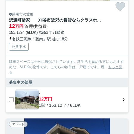
碧南市沢渡町
沢渡町借家 刈谷市近郊の賃貸ならクラスホーム刈谷店
12
万円
管理/共益費-
153.12㎡ (6LDK) /築53年 /1階建
名鉄三河線「碧南」駅 徒歩18分
公共下水
駐車スペースは十分に確保されています。新生活を始める方にもおすす
めな、6LDKの物件です。こちらの物件は一戸建てです。現...
もっと見
る
募集中の部屋
-
12万円
1階 / 153.12㎡ / 6LDK
アパート