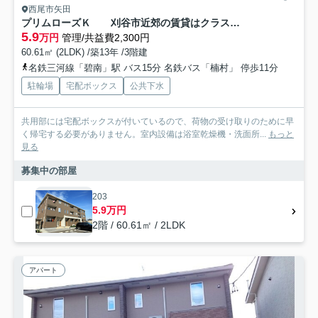
西尾市矢田
プリムローズＫ 刈谷市近郊の賃貸はクラスホーム刈谷店
5.9
万円
管理/共益費2,300円
60.61㎡ (2LDK) /築13年 /3階建
名鉄三河線「碧南」駅 バス15分 名鉄バス「楠村」 停歩11分
駐輪場
宅配ボックス
公共下水
共用部には宅配ボックスが付いているので、荷物の受け取りのために早
く帰宅する必要がありません。室内設備は浴室乾燥機・洗面所...
もっと
見る
募集中の部屋
203
5.9万円
2階 / 60.61㎡ / 2LDK
アパート