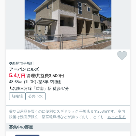
西尾市平坂町
アーバンヒルズ
5.4
万円
管理/共益費3,500円
48.65㎡ (1LDK) /築8年 /2階建
名鉄三河線「碧南」駅 徒歩47分
駐輪場
公共下水
薬や日用品を買うのに便利なスギドラッグ 平坂店まで258mです。室内
設備は洗面所独立・浴室乾燥機などが揃っており、とても...
もっと見る
募集中の部屋