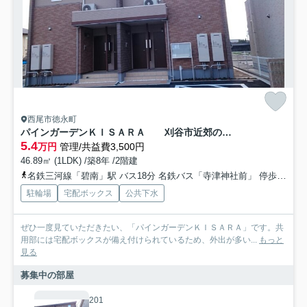
西尾市徳永町
パインガーデンＫＩＳＡＲＡ 刈谷市近郊の賃貸はクラスホーム刈谷店
5.4
万円
管理/共益費3,500円
46.89㎡ (1LDK) /築8年 /2階建
名鉄三河線「碧南」駅 バス18分 名鉄バス「寺津神社前」 停歩10分
駐輪場
宅配ボックス
公共下水
ぜひ一度見ていただきたい、「パインガーデンＫＩＳＡＲＡ」です。共
用部には宅配ボックスが備え付けられているため、外出が多い...
もっと
見る
募集中の部屋
201