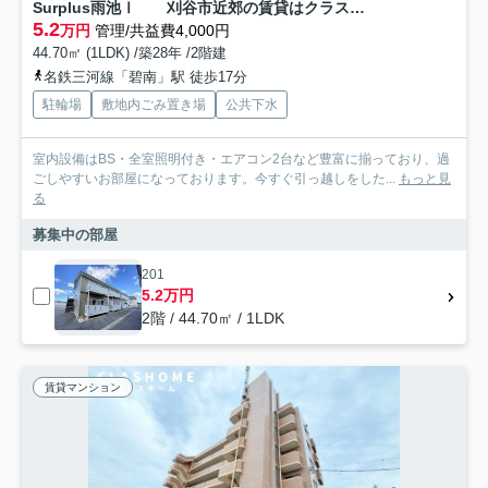
Surplus雨池Ⅰ 刈谷市近郊の賃貸はクラスホーム刈谷店
5.2
万円
管理/共益費4,000円
44.70㎡ (1LDK) /築28年 /2階建
名鉄三河線「碧南」駅 徒歩17分
駐輪場
敷地内ごみ置き場
公共下水
室内設備はBS・全室照明付き・エアコン2台など豊富に揃っており、過
ごしやすいお部屋になっております。今すぐ引っ越しをした...
もっと見
る
募集中の部屋
201
5.2万円
2階 / 44.70㎡ / 1LDK
賃貸マンション