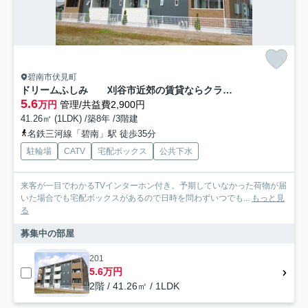
碧南市伏見町
ドリームふしみ 刈谷市近郊の賃貸ならクラスホーム刈谷店
5.6
万円
管理/共益費2,900円
41.26㎡ (1LDK) /築8年 /3階建
名鉄三河線「碧南」駅 徒歩35分
駐輪場
CATV
宅配ボックス
公共下水
来客が一目でわかるTVインターホン付き。予期していなかった荷物が届
いた場合でも宅配ボックスがあるので日時を問わずいつでも...
もっと見
る
募集中の部屋
201
5.6万円
2階 / 41.26㎡ / 1LDK