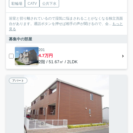
駐輪場
CATV
公共下水
浴室と切り離されているので湿気に悩まされることがなくなる独立洗面
台があります。通話ボタンを押せば相手の声が聞けるので、会...
もっと
見る
募集中の部屋
201
4.7万円
2階 / 51.67㎡ / 2LDK
アパート