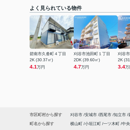
よく見られている物件
碧南市久沓町４丁目
刈谷市池田町１丁目
刈谷市
2K (30.37㎡)
2DK (39.60㎡)
2K (3
4.1
4.7
3.4
万円
万円
万
市区町村から探す
刈谷市
安城市
西尾市
知立市
町名から探す
横山町
小垣江町
一ツ木町
中