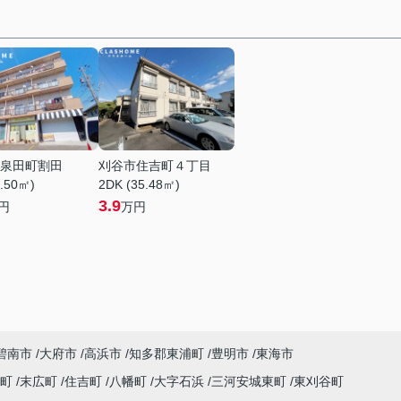
泉田町割田
刈谷市住吉町４丁目
1.50㎡)
2DK (35.48㎡)
3.9
円
万円
碧南市
大府市
高浜市
知多郡東浦町
豊明市
東海市
央町
末広町
住吉町
八幡町
大字石浜
三河安城東町
東刈谷町