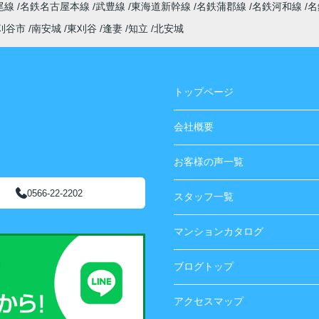
尾線
名鉄名古屋本線
武豊線
東海道新幹線
名鉄蒲郡線
名鉄河和線
名
刈谷市
南安城
東刈谷
逢妻
知立
北安城
トップページ
会社概要
お客様の声一覧
0566-22-2202
スタッフ一覧
マンションカタログ
ブログトップ
アクセスマップ