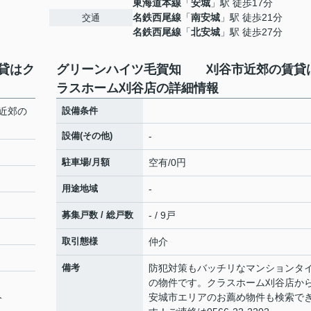
東海道本線
「
安城
」駅 徒歩17分
名鉄西尾線
「
南安城
」駅 徒歩21分
交通
名鉄西尾線
「
北安城
」駅 徒歩27分
貸はク
グリーンハイツ毛賀知 刈谷市近郊の賃貸
ラスホーム刈谷店の詳細情報
近郊の
設備条件
設備(その他)
-
駐車場/月額
空有/0円
用途地域
-
募集戸数 / 総戸数
- / 9戸
取引態様
仲介
備考
防犯対策もバッチリなマンションタ
の物件です。クラスホーム刈谷店か
安城市エリアのお薦め物件も検索で
分