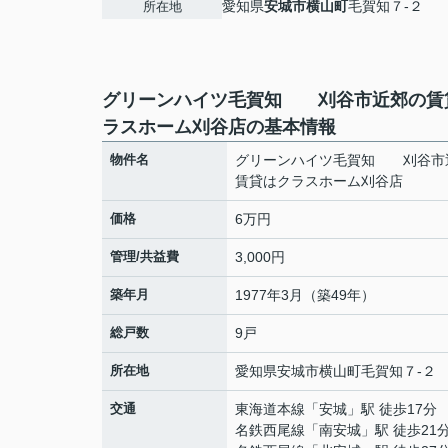
愛知県
安城市
横山町
毛賀知７-２
所在地
グリーンハイツ毛賀知 刈谷市近郊の賃
ラスホーム刈谷店の基本情報
物件名
グリーンハイツ毛賀知 刈谷市
賃貸はクラスホーム刈谷店
価格
6万円
管理/共益費
3,000円
築年月
1977年3月（築49年）
総戸数
9戸
所在地
愛知県
安城市
横山町
毛賀知７-２
交通
東海道本線
「
安城
」駅 徒歩17分
名鉄西尾線
「
南安城
」駅 徒歩21