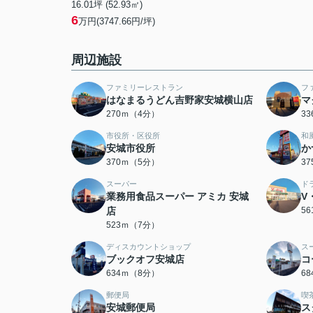
16.01坪 (52.93㎡)
6
万円(3747.66円/坪)
周辺施設
ファミリーレストラン
フ
はなまるうどん吉野家安城横山店
マ
270ｍ（4分）
3
市役所・区役所
和
安城市役所
か
370ｍ（5分）
3
スーパー
ド
業務用食品スーパー アミカ 安城
V
店
5
523ｍ（7分）
ディスカウントショップ
ス
ブックオフ安城店
コ
634ｍ（8分）
6
郵便局
喫
安城郵便局
ス