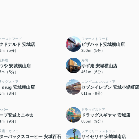
ァーストフード
ファーストフード
クドナルド 安城店
ピザハット安城横山店
36ｍ（5分）
350ｍ（5分）
風料理
寿司
つや 安城横山店
ゆず庵 安城横山店
75ｍ（5分）
461ｍ（6分）
ラッグストア
コンビニエンスストア
・drug 安城横山店
セブンイレブン 安城小堤町店
61ｍ（8分）
611ｍ（8分）
ーパー
ドラッグストア
ープ安城よこやま
ドラッグスギヤマ 安城店
84ｍ（9分）
686ｍ（9分）
茶店・カフェ
ファミリーレストラン
ターバックスコーヒー 安城百石
サイゼリヤ 安城城南店