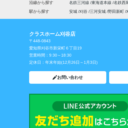
沿線から探す
名鉄三河線
東海道本線
名鉄西
駅から探す
安城
刈谷
三河安城
野田新町
クラスホーム刈谷店
〒448-0843
愛知県刈谷市新栄町６丁目19
営業時間：
9:30～18:30
定休日：
年末年始(12月26日～1月3日)
お問い合わせ