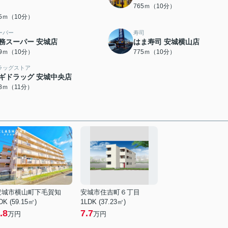
765ｍ（10分）
55ｍ（10分）
ーパー
寿司
務スーパー 安城店
はま寿司 安城横山店
69ｍ（10分）
775ｍ（10分）
ラッグストア
ギドラッグ 安城中央店
28ｍ（11分）
安城市横山町下毛賀知
安城市住吉町６丁目
DK (59.15㎡)
1LDK (37.23㎡)
.8
7.7
万円
万円