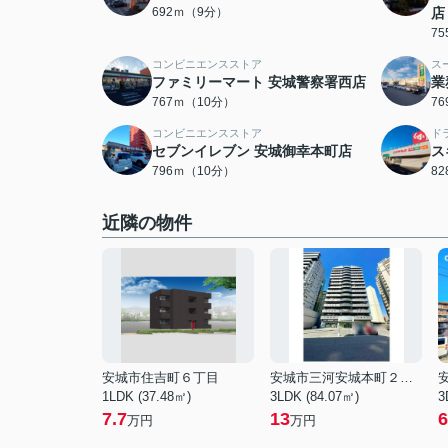
692ｍ（9分）
店
7
コンビニエンスストア
ス
ファミリーマート 安城警察署西店
業
767ｍ（10分）
7
コンビニエンスストア
ド
セブンイレブン 安城御幸本町店
ス
796ｍ（10分）
8
近隣の物件
安城市住吉町６丁目
安城市三河安城本町２丁目
1LDK (37.48㎡)
3LDK (84.07㎡)
3
7.7
13
6
万円
万円