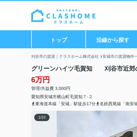
トップ
沿線から探す
刈谷市の賃貸｜クラスホーム株式会社
安城市の賃貸物件
グリーンハイツ毛賀知 刈谷市近郊
6万円
管理/共益費 3,000円
愛知県
安城市
横山町
毛賀知７-２
東海道本線「安城」駅徒歩17分
名鉄西尾線「南安城
1
/
10