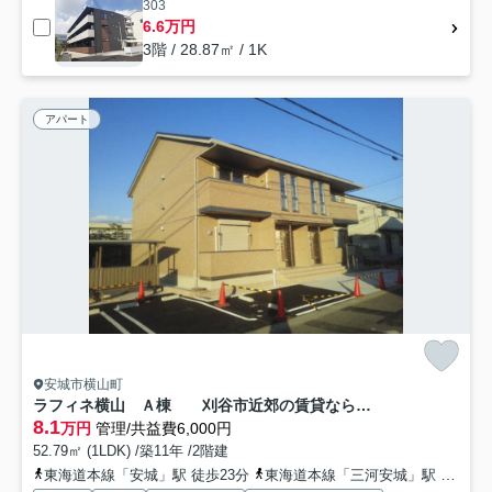
303
6.6万円
3階 / 28.87㎡ / 1K
アパート
安城市横山町
ラフィネ横山 Ａ棟 刈谷市近郊の賃貸ならクラスホーム刈谷店
8.1
万円
管理/共益費6,000円
52.79㎡ (1LDK) /築11年 /2階建
東海道本線「安城」駅 徒歩23分
東海道本線「三河安城」駅 徒歩27分