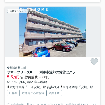
賃貸マンション
安城市横山町
サマーブリーズII 刈谷市近郊の賃貸はクラスホーム
5.5
万円
管理/共益費3,000円
55.79㎡ (3DK) /築29年 /4階建
東海道本線「三河安城」駅 徒歩21分
東海道本線「安城」駅 徒歩25分
駐輪場
敷地内ごみ置き場
公共下水
室内設備は追い焚き・フローリングなど充実した設備を備え付けていま