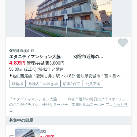
安城市横山町
エタニティマンション大脇 刈谷市近郊の賃貸はクラスホーム
4.8
万円
管理/共益費3,000円
56.80㎡ (2LDK) /築41年 /4階建
名鉄西尾線「碧海古井」駅 バス8分 愛知県安城市「百々目木」 停歩6分
駐輪場
敷地内ごみ置き場
駐車2台可
公共下水
「エタニティマンション大脇 刈谷市近郊の賃貸はクラスホーム」
のここがイチオシ。便利なスーパー「業務用食品スーパー ア...
もっと見
る
募集中の部屋
303