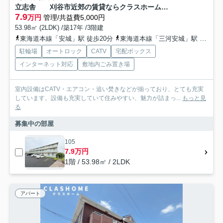
立志舎 刈谷市近郊の賃貸ならクラスホーム刈谷店
7.9
万円
管理/共益費5,000円
53.98㎡ (2LDK) /築17年 /3階建
東海道本線「安城」駅 徒歩20分
東海道本線「三河安城」駅 徒歩25分
駐輪場
オートロック
CATV
宅配ボックス
インターネット対応
敷地内ごみ置き場
室内設備はCATV・エアコン・追い焚きなどが揃っており、とても充実
しています。設備も充実していて住みやすい、魅力が詰まっ...
もっと見
る
募集中の部屋
105
7.9万円
1階 / 53.98㎡ / 2LDK
アパート