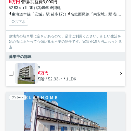
6
万円
管理/共益費3,000円
52.93㎡ (1LDK) /築49年 /5階建
東海道本線「安城」駅 徒歩17分
名鉄西尾線「南安城」駅 徒歩21分
公共下水
敷地内の駐車場に空きがあるので、是非ご利用ください。新しい生活を
始めるにあたって心強い礼金不要の物件です。家賃を10万円...
もっと見
る
募集中の部屋
9
6万円
5階 / 52.93㎡ / 1LDK
アパート