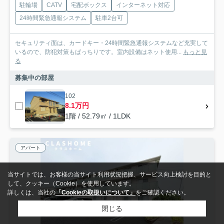
駐輪場
CATV
宅配ボックス
インターネット対応
24時間緊急通報システム
駐車2台可
セキュリティ面は、カードキー・24時間緊急通報システムなど充実して
いるので、防犯対策もばっちりです。室内設備はネット使用...
もっと見
る
募集中の部屋
102
8.1万円
1階 / 52.79㎡ / 1LDK
アパート
当サイトでは、お客様の当サイト利用状況把握、サービス向上検討を目的と
して、クッキー（Cookie）を使用しています。
詳しくは、当社の
「Cookieの取扱いについて」
をご確認ください。
閉じる