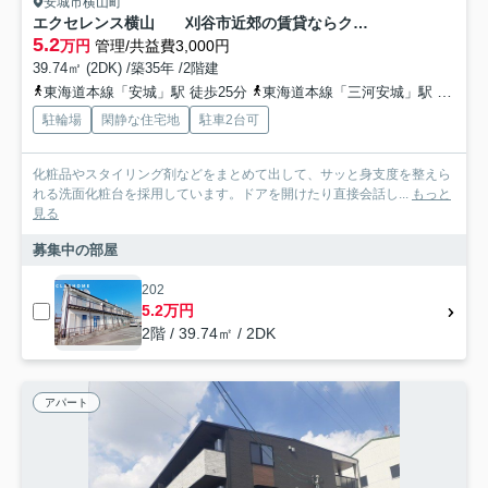
安城市横山町
エクセレンス横山 刈谷市近郊の賃貸ならクラスホーム刈谷店
5.2
万円
管理/共益費3,000円
39.74㎡ (2DK) /築35年 /2階建
東海道本線「安城」駅 徒歩25分
東海道本線「三河安城」駅 徒歩29分
駐輪場
閑静な住宅地
駐車2台可
化粧品やスタイリング剤などをまとめて出して、サッと身支度を整えら
れる洗面化粧台を採用しています。ドアを開けたり直接会話し...
もっと
見る
募集中の部屋
202
5.2万円
2階 / 39.74㎡ / 2DK
アパート