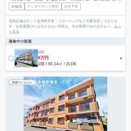
駐輪場
インターネット対応
公共下水
室内設備はネット使用料不要・フローリングなど大変充実しておりま
す。お部屋選びには欠かせない内覧も、空き部屋であればスムー...
もっ
と見る
募集中の部屋
103
6万円
1階 / 56.14㎡ / 2LDK
賃貸マンション