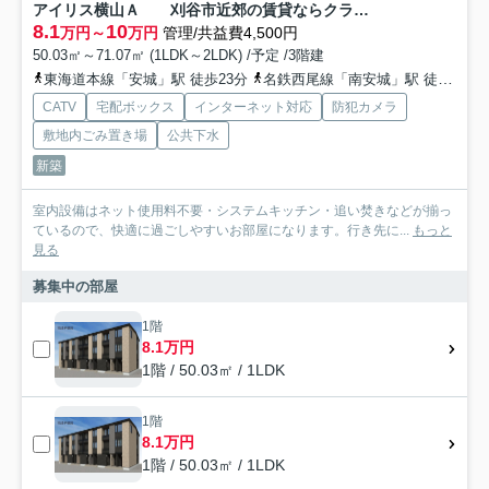
アイリス横山Ａ 刈谷市近郊の賃貸ならクラスホーム刈谷店
8.1
10
万円～
万円
管理/共益費4,500円
50.03㎡～71.07㎡ (1LDK～2LDK) /予定 /3階建
東海道本線「安城」駅 徒歩23分
名鉄西尾線「南安城」駅 徒歩29分
CATV
宅配ボックス
インターネット対応
防犯カメラ
敷地内ごみ置き場
公共下水
新築
室内設備はネット使用料不要・システムキッチン・追い焚きなどが揃っ
ているので、快適に過ごしやすいお部屋になります。行き先に...
もっと
見る
募集中の部屋
1階
8.1万円
1階 / 50.03㎡ / 1LDK
1階
8.1万円
1階 / 50.03㎡ / 1LDK