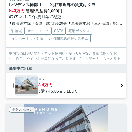
レジデンス神都Ⅱ 刈谷市近郊の賃貸はクラスホーム
8.4
万円
管理/共益費6,000円
45.05㎡ (1LDK) /築11年 /3階建
東海道本線「安城」駅 徒歩20分
東海道本線「三河安城」駅 徒歩26分
駐輪場
オートロック
CATV
宅配ボックス
インターネット対応
24時間緊急通報システム
室内設備は追い焚き・ネット使用料不要・CATVなど豊富に揃ってお
り、過ごしやすいお部屋になっております。45.05平米の...
もっと見る
募集中の部屋
302
8.4万円
3階 / 45.05㎡ / 1LDK
賃貸マンション