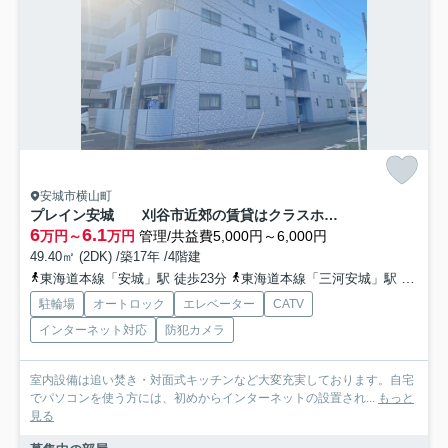
安城市横山町
プレイン安城 刈谷市近郊の賃貸はクラスホーム刈谷店
6
6.1
万円～
万円
管理/共益費5,000円～6,000円
49.40㎡ (2DK) /築17年 /4階建
東海道本線「安城」駅 徒歩23分
東海道本線「三河安城」駅 徒歩22分
駐輪場
オートロック
エレベーター
CATV
インターネット対応
防犯カメラ
室内設備は追い焚き・対面式キッチンなど大変充実しております。自宅
でパソコンを使う方には、初めからインターネットの設置され...
もっと
見る