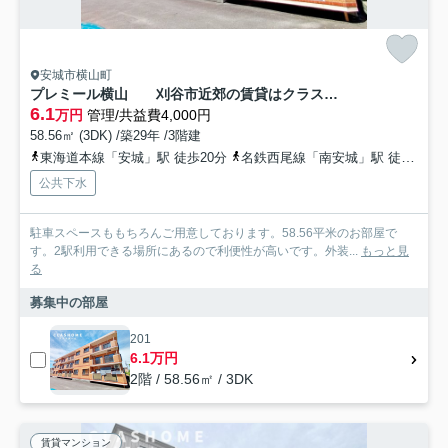
安城市横山町
プレミール横山 刈谷市近郊の賃貸はクラスホーム刈谷店
6.1
万円
管理/共益費4,000円
58.56㎡ (3DK) /築29年 /3階建
東海道本線「安城」駅 徒歩20分
名鉄西尾線「南安城」駅 徒歩24分
公共下水
駐車スペースももちろんご用意しております。58.56平米のお部屋で
す。2駅利用できる場所にあるので利便性が高いです。外装...
もっと見
る
募集中の部屋
201
6.1万円
2階 / 58.56㎡ / 3DK
賃貸マンション