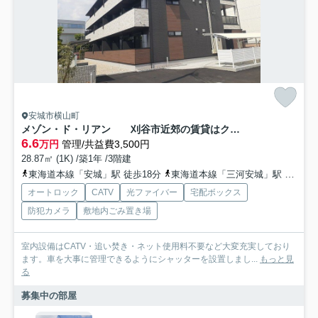
安城市横山町
メゾン・ド・リアン 刈谷市近郊の賃貸はクラスホーム刈谷店
6.6
万円
管理/共益費3,500円
28.87㎡ (1K) /築1年 /3階建
東海道本線「安城」駅 徒歩18分
東海道本線「三河安城」駅 徒歩20分
オートロック
CATV
光ファイバー
宅配ボックス
防犯カメラ
敷地内ごみ置き場
室内設備はCATV・追い焚き・ネット使用料不要など大変充実しており
ます。車を大事に管理できるようにシャッターを設置しまし...
もっと見
る
募集中の部屋