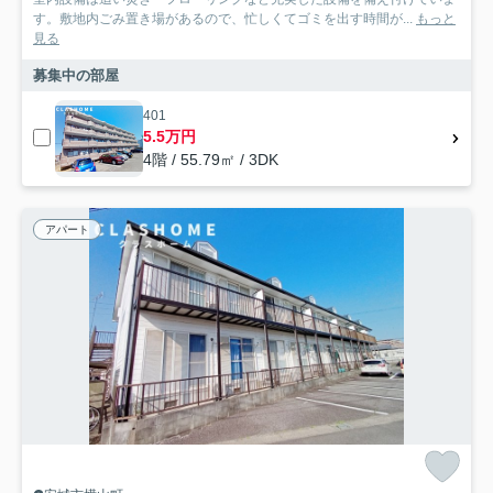
す。敷地内ごみ置き場があるので、忙しくてゴミを出す時間が...
もっと
見る
募集中の部屋
401
5.5万円
4階 / 55.79㎡ / 3DK
アパート