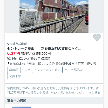
安城市横山町
セントレージ横山 刈谷市近郊の賃貸ならクラスホーム刈谷店
6.3
万円
管理/共益費5,000円
52.14㎡ (2LDK) /築25年 /2階建
東海道本線「安城」駅 バス12分 愛知県安城市「百石（愛知県）」 停歩8分
駐輪場
CATV
インターネット対応
バイク置場あり
公共下水
室内設備はCATV・追い焚きなど充実した設備を備え付けています。賃
料10万円以下をご希望のお客様、ぜひお問い合わせくださ...
もっと見る
募集中の部屋