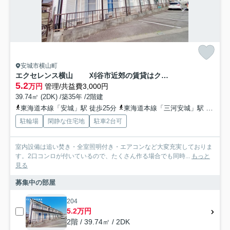
安城市横山町
エクセレンス横山 刈谷市近郊の賃貸はクラスホーム
5.2
万円
管理/共益費3,000円
39.74㎡ (2DK) /築35年 /2階建
東海道本線「安城」駅 徒歩25分
東海道本線「三河安城」駅 徒歩29分
駐輪場
閑静な住宅地
駐車2台可
室内設備は追い焚き・全室照明付き・エアコンなど大変充実しておりま
す。2口コンロが付いているので、たくさん作る場合でも同時...
もっと
見る
募集中の部屋
204
5.2万円
2階 / 39.74㎡ / 2DK