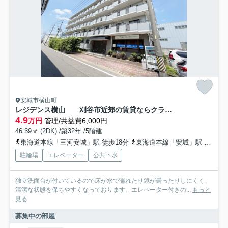
安城市横山町
レジデンス横山 刈谷市近郊の賃貸ならクラスホーム刈谷店
4.9
万円
管理/共益費6,000円
46.39㎡ (2DK) /築32年 /5階建
東海道本線「三河安城」駅 徒歩18分
東海道本線「安城」駅 徒歩20分
駐輪場
エレベーター
公共下水
独立洗面台が付いているので床が水で濡れたり鏡が曇ったりしにくく、
清潔な状態を保ちやすくなっております。エレベーター付きの...
もっと
見る
募集中の部屋