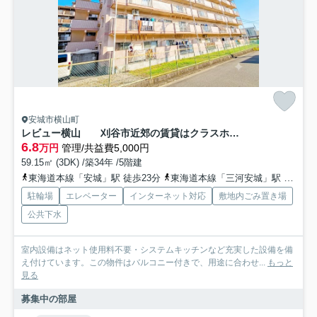
安城市横山町
レビュー横山 刈谷市近郊の賃貸はクラスホーム刈谷店
6.8
万円
管理/共益費5,000円
59.15㎡ (3DK) /築34年 /5階建
東海道本線「安城」駅 徒歩23分
東海道本線「三河安城」駅 徒歩25分
駐輪場
エレベーター
インターネット対応
敷地内ごみ置き場
公共下水
室内設備はネット使用料不要・システムキッチンなど充実した設備を備
え付けています。この物件はバルコニー付きで、用途に合わせ...
もっと
見る
募集中の部屋