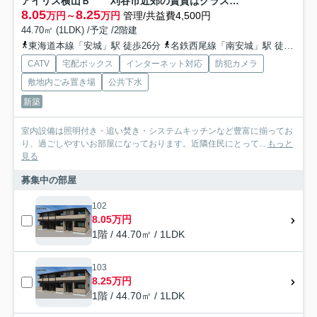
アイリス横山Ｂ 刈谷市近郊の賃貸はクラスホーム刈谷店
8.05
8.25
万円～
万円
管理/共益費4,500円
44.70㎡ (1LDK) /予定 /2階建
東海道本線「安城」駅 徒歩26分
名鉄西尾線「南安城」駅 徒歩29分
CATV
宅配ボックス
インターネット対応
防犯カメラ
敷地内ごみ置き場
公共下水
新築
室内設備は照明付き・追い焚き・システムキッチンなど豊富に揃ってお
り、過ごしやすいお部屋になっております。近隣住民にとって...
もっと
見る
募集中の部屋
102
8.05万円
1階 / 44.70㎡ / 1LDK
103
8.25万円
1階 / 44.70㎡ / 1LDK