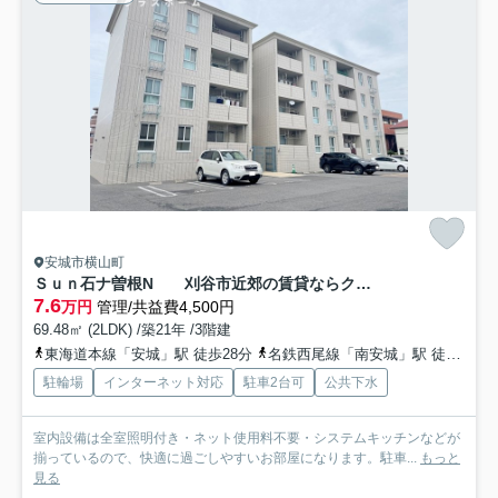
安城市横山町
Ｓｕｎ石ナ曽根N 刈谷市近郊の賃貸ならクラスホーム刈谷店
7.6
万円
管理/共益費4,500円
69.48㎡ (2LDK) /築21年 /3階建
東海道本線「安城」駅 徒歩28分
名鉄西尾線「南安城」駅 徒歩31分
駐輪場
インターネット対応
駐車2台可
公共下水
室内設備は全室照明付き・ネット使用料不要・システムキッチンなどが
揃っているので、快適に過ごしやすいお部屋になります。駐車...
もっと
見る