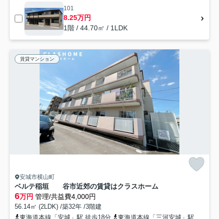
101
8.25万円
1階 / 44.70㎡ / 1LDK
賃貸マンション
安城市横山町
ベルテ稲垣 谷市近郊の賃貸はクラスホーム
6
万円
管理/共益費4,000円
56.14㎡ (2LDK) /築32年 /3階建
東海道本線「安城」駅 徒歩18分
東海道本線「三河安城」駅 徒歩24分