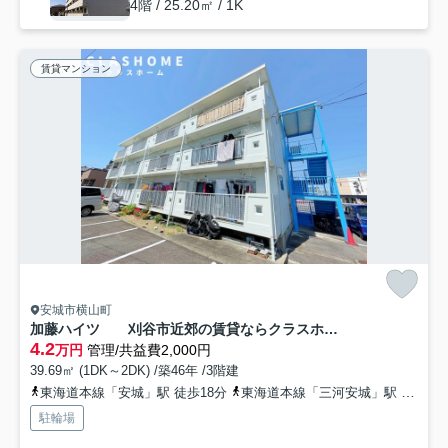
4階 / 25.20㎡ / 1K
賃貸マンション
安城市横山町
加藤ハイツ 刈谷市近郊の賃貸ならクラスホーム刈谷店
4.2
万円
管理/共益費2,000円
39.69㎡ (1DK～2DK) /築46年 /3階建
東海道本線「安城」駅 徒歩18分
東海道本線「三河安城」駅 徒歩26分
駐輪場