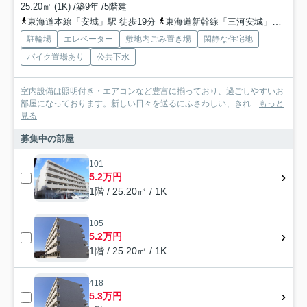
25.20㎡ (1K) /築9年 /5階建
東海道本線「安城」駅 徒歩19分
東海道新幹線「三河安城」駅 徒歩25分
駐輪場
エレベーター
敷地内ごみ置き場
閑静な住宅地
バイク置場あり
公共下水
室内設備は照明付き・エアコンなど豊富に揃っており、過ごしやすいお
部屋になっております。新しい日々を送るにふさわしい、きれ...
もっと
見る
募集中の部屋
101
5.2万円
1階 / 25.20㎡ / 1K
105
5.2万円
1階 / 25.20㎡ / 1K
418
5.3万円