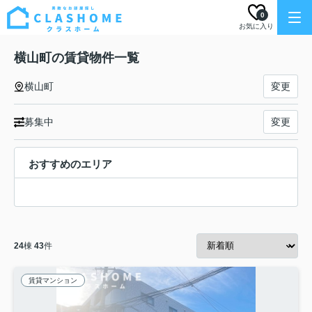
0
お気に入り
横山町の賃貸物件一覧
横山町
変更
募集中
変更
おすすめのエリア
24
棟
43
件
賃貸マンション