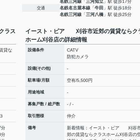
名鉄三河線
「
三河知立
」駅 徒歩17分
名鉄名古屋本線
「
牛田
」駅 徒歩18分
交通
名鉄三河線
「
三河八橋
」駅 徒歩25分
クラス
イースト・ピア 刈谷市近郊の賃貸ならク
ホーム刈谷店の詳細情報
賃貸な
設備条件
CATV
防犯カメラ
設備(その他)
-
駐車場/月額
空有/5,500円
用途地域
-
募集戸数 / 総戸数
- / -
３
取引態様
仲介
7分
備考
新着情報：イースト・ピア 刈谷
8分
郊の賃貸ならクラスホーム刈谷店の