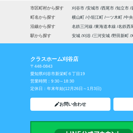
市区町村から探す
刈谷市
安城市
西尾市
知立市
町名から探す
横山町
小垣江町
一ツ木町
中
沿線から探す
名鉄三河線
東海道本線
名鉄西
駅から探す
安城
刈谷
三河安城
野田新町
クラスホーム刈谷店
〒448-0843
愛知県刈谷市新栄町６丁目19
営業時間：
9:30～18:30
定休日：
年末年始(12月26日～1月3日)
お問い合わせ