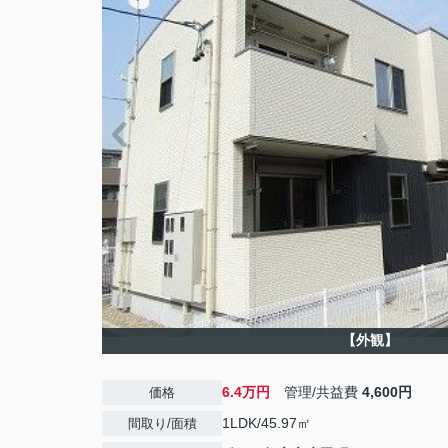
【外観】
6.4万円
管理/共益費
4,600円
価格
1LDK/45.97㎡
間取り/面積