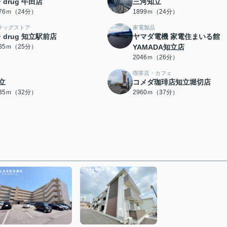
・drug 牛田店
三河知立
876ｍ（24分）
1899ｍ（24分）
ラッグストア
家電製品
・drug 知立駅前店
ヤマダ電機 家電住まいる館
985ｍ（25分）
YAMADA知立店
2046ｍ（26分）
喫茶店・カフェ
立
コメダ珈琲店知立堀切店
535ｍ（32分）
2960ｍ（37分）