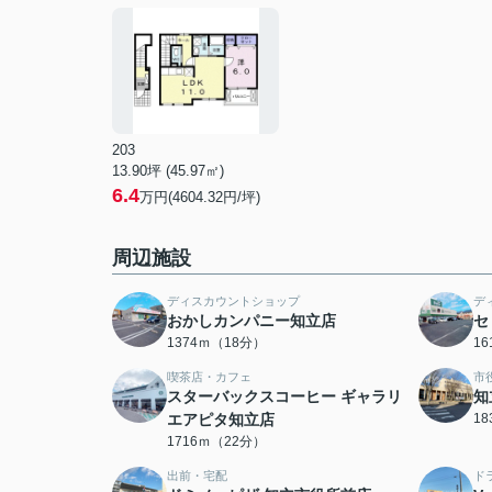
203
13.90坪 (45.97㎡)
6.4
万円(4604.32円/坪)
周辺施設
ディスカウントショップ
デ
おかしカンパニー知立店
セ
1374ｍ（18分）
1
喫茶店・カフェ
市
スターバックスコーヒー ギャラリ
知
エアピタ知立店
1
1716ｍ（22分）
出前・宅配
ド