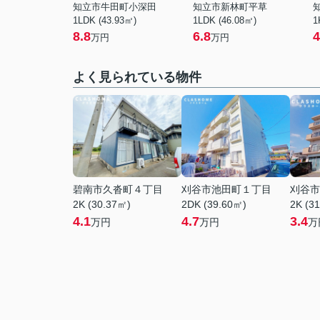
知立市牛田町小深田
知立市新林町平草
1LDK (43.93㎡)
1LDK (46.08㎡)
1
8.8
6.8
4
万円
万円
よく見られている物件
碧南市久沓町４丁目
刈谷市池田町１丁目
刈谷市
2K (30.37㎡)
2DK (39.60㎡)
2K (3
4.1
4.7
3.4
万円
万円
万