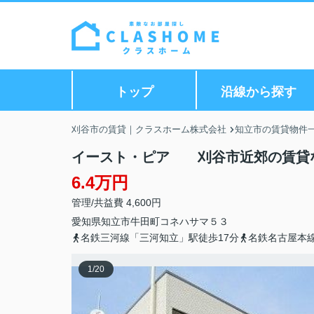
トップ
沿線から探す
刈谷市の賃貸｜クラスホーム株式会社
知立市の賃貸物件
イースト・ピア 刈谷市近郊の賃貸
6.4万円
管理/共益費 4,600円
愛知県
知立市
牛田町
コネハサマ５３
名鉄三河線「三河知立」駅徒歩17分
名鉄名古屋本線
1
/
20