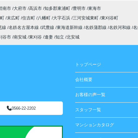
碧南市
大府市
高浜市
知多郡東浦町
豊明市
東海市
央町
末広町
住吉町
八幡町
大字石浜
三河安城東町
東刈谷町
尾線
名鉄名古屋本線
武豊線
東海道新幹線
名鉄蒲郡線
名鉄河和線
名
刈谷市
南安城
東刈谷
逢妻
知立
北安城
トップページ
会社概要
お客様の声一覧
0566-22-2202
スタッフ一覧
マンションカタログ