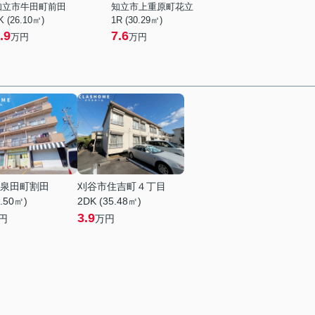
知立市牛田町前田
知立市上重原町花立
K (26.10㎡)
1R (30.29㎡)
.9
7.6
万円
万円
泉田町割田
刈谷市住吉町４丁目
1.50㎡)
2DK (35.48㎡)
3.9
円
万円