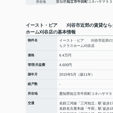
愛知県
知立市
牛田町
コネハサマ５３
所在地
イースト・ピア 刈谷市近郊の賃貸なら
ホーム刈谷店の基本情報
物件名
イースト・ピア 刈谷市近郊の
らクラスホーム刈谷店
価格
6.4万円
管理/共益費
4,600円
築年月
2015年5月（築11年）
総戸数
-
所在地
愛知県
知立市
牛田町
コネハサマ５
交通
名鉄三河線
「
三河知立
」駅 徒歩1
名鉄名古屋本線
「
牛田
」駅 徒歩1