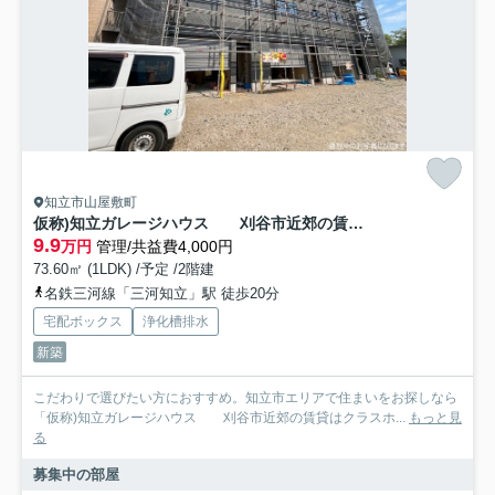
知立市山屋敷町
仮称)知立ガレージハウス 刈谷市近郊の賃貸はクラスホーム刈谷店
9.9
万円
管理/共益費4,000円
73.60㎡ (1LDK) /予定 /2階建
名鉄三河線「三河知立」駅 徒歩20分
宅配ボックス
浄化槽排水
新築
こだわりで選びたい方におすすめ。知立市エリアで住まいをお探しなら
「仮称)知立ガレージハウス 刈谷市近郊の賃貸はクラスホ...
もっと見
る
募集中の部屋