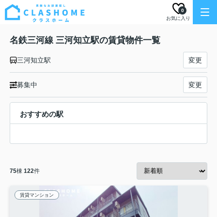
0
お気に入り
名鉄三河線 三河知立駅の賃貸物件一覧
三河知立駅
変更
募集中
変更
おすすめの駅
75
棟
122
件
賃貸マンション