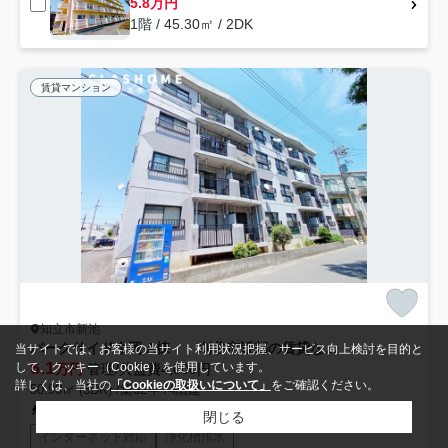
5.8万円
1階 / 45.30㎡ / 2DK
賃貸マンション
知立市新池
パークサイド今岡 A棟 刈谷市近郊の賃貸ならクラスホーム刈谷店
当サイトでは、お客様の当サイト利用状況把握、サービス向上検討を目的と
6.1
して、クッキー（Cookie）を使用しています。
万円
管理/共益費4,000円
詳しくは、当社の
「Cookieの取扱いについて」
をご確認ください。
50.90㎡ (3DK) /築32年 /4階建
名鉄三河線「三河知立」駅 徒歩12分
閉じる
インターネット対応
浄化槽排水