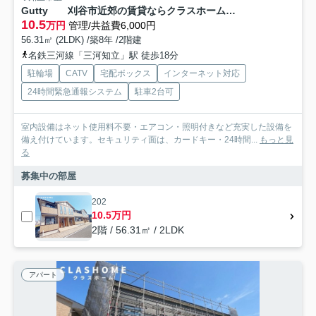
Gutty 刈谷市近郊の賃貸ならクラスホーム刈谷店
10.5
万円
管理/共益費6,000円
56.31㎡ (2LDK) /築8年 /2階建
名鉄三河線「三河知立」駅 徒歩18分
駐輪場
CATV
宅配ボックス
インターネット対応
24時間緊急通報システム
駐車2台可
室内設備はネット使用料不要・エアコン・照明付きなど充実した設備を
備え付けています。セキュリティ面は、カードキー・24時間...
もっと見
る
募集中の部屋
202
10.5万円
2階 / 56.31㎡ / 2LDK
アパート