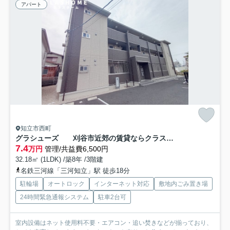
アパート
知立市西町
グラシューズ 刈谷市近郊の賃貸ならクラスホーム刈谷店
7.4
万円
管理/共益費6,500円
32.18㎡ (1LDK) /築8年 /3階建
名鉄三河線「三河知立」駅 徒歩18分
駐輪場
オートロック
インターネット対応
敷地内ごみ置き場
24時間緊急通報システム
駐車2台可
室内設備はネット使用料不要・エアコン・追い焚きなどが揃っており、