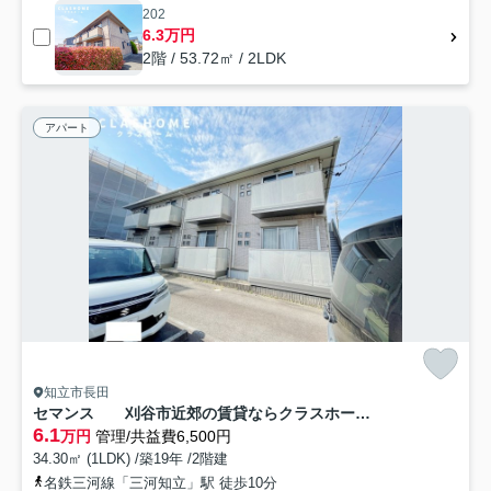
202
6.3万円
2階 / 53.72㎡ / 2LDK
アパート
知立市長田
セマンス 刈谷市近郊の賃貸ならクラスホーム刈谷店
6.1
万円
管理/共益費6,500円
34.30㎡ (1LDK) /築19年 /2階建
名鉄三河線「三河知立」駅 徒歩10分