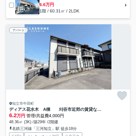
6.6万円
1階 / 60.31㎡ / 2LDK
アパート
知立市牛田町
ディアス花水木 A棟 刈谷市近郊の賃貸ならクラスホーム刈谷店
6.2
万円
管理/共益費4,000円
48.36㎡ (3K) /築29年 /2階建
名鉄三河線「三河知立」駅 徒歩18分