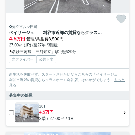
知立市八ツ田町
ベイサージュ 刈谷市近郊の賃貸ならクラスホーム刈谷店
4.5
万円
管理/共益費3,500円
27.00㎡ (1R) /築27年 /3階建
名鉄三河線「三河知立」駅 徒歩29分
光ファイバー
公共下水
新生活を失敗せず、スタートさせたいならこちらの「ベイサージュ
刈谷市近郊の賃貸ならクラスホーム刈谷店」はいかがでしょう...
もっと
見る
募集中の部屋
201
4.5万円
2階 / 27.00㎡ / 1R