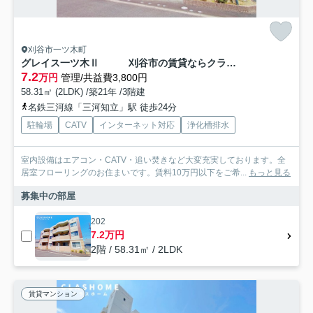
刈谷市一ツ木町
グレイス一ツ木Ⅱ 刈谷市の賃貸ならクラスホーム刈谷店
7.2
万円
管理/共益費3,800円
58.31㎡ (2LDK) /築21年 /3階建
名鉄三河線「三河知立」駅 徒歩24分
駐輪場
CATV
インターネット対応
浄化槽排水
室内設備はエアコン・CATV・追い焚きなど大変充実しております。全
居室フローリングのお住まいです。賃料10万円以下をご希...
もっと見る
募集中の部屋
202
7.2万円
2階 / 58.31㎡ / 2LDK
賃貸マンション