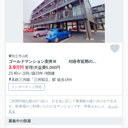
知立市山町
ゴールドマンション安井Ⅲ 刈谷市近郊の賃貸はクラスホーム
3.9
万円
管理/共益費5,000円
23.40㎡ (1R) /築23年 /4階建
名鉄三河線「三河知立」駅 徒歩14分
インターネット対応
ご利用可能な駅が2つあり、行き先に応じて乗車駅の使い分けができま
す。駐車場がご利用いただけるマンションです。外装もおしゃ...
もっと
見る
募集中の部屋