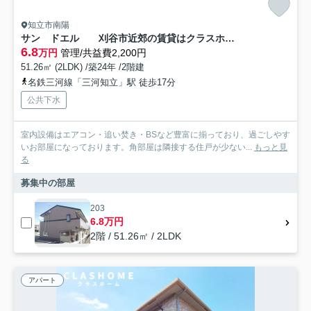
知立市南陽
サン ドエル 刈谷市近郊の賃貸はクラスホーム
6.8
万円
管理/共益費2,200円
51.26㎡ (2LDK) /築24年 /2階建
名鉄三河線「三河知立」駅 徒歩17分
公共下水
室内設備はエアコン・追い焚き・BSなど豊富に揃っており、過ごしやす
いお部屋になっております。角部屋は隣接する住戸が少ない...
もっと見
る
募集中の部屋
203
6.8万円
2階 / 51.26㎡ / 2LDK
アパート