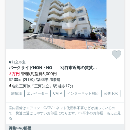
知立市宝
パークサイドNON・NO 刈谷市近郊の賃貸ならクラスホーム刈谷店
7
万円
管理/共益費5,000円
62.00㎡ (2LDK) /築36年 /6階建
名鉄三河線「三河知立」駅 徒歩17分
駐輪場
エレベーター
CATV
インターネット対応
公共下水
室内設備はエアコン・CATV・ネット使用料不要などが揃っているの
で、快適に過ごしやすいお部屋になります。62平米のお部屋...
もっと見
る
募集中の部屋