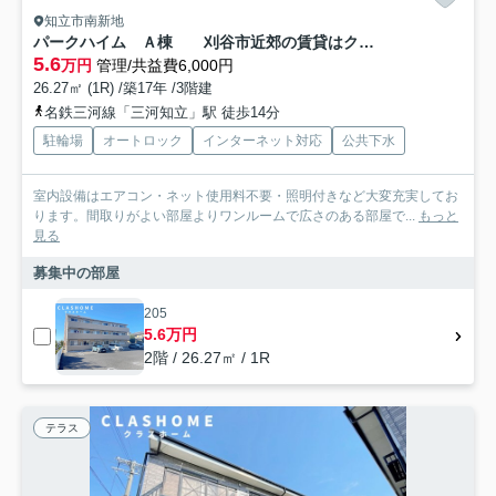
知立市南新地
パークハイム Ａ棟 刈谷市近郊の賃貸はクラスホーム刈谷店
5.6
万円
管理/共益費6,000円
26.27㎡ (1R) /築17年 /3階建
名鉄三河線「三河知立」駅 徒歩14分
駐輪場
オートロック
インターネット対応
公共下水
室内設備はエアコン・ネット使用料不要・照明付きなど大変充実してお
ります。間取りがよい部屋よりワンルームで広さのある部屋で...
もっと
見る
募集中の部屋
205
5.6万円
2階 / 26.27㎡ / 1R
テラス