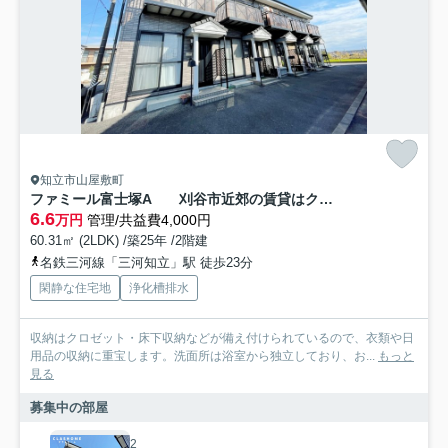
知立市山屋敷町
ファミール富士塚A 刈谷市近郊の賃貸はクラスホーム刈谷店
6.6
万円
管理/共益費4,000円
60.31㎡ (2LDK) /築25年 /2階建
名鉄三河線「三河知立」駅 徒歩23分
閑静な住宅地
浄化槽排水
収納はクロゼット・床下収納などが備え付けられているので、衣類や日
用品の収納に重宝します。洗面所は浴室から独立しており、お...
もっと
見る
募集中の部屋
2