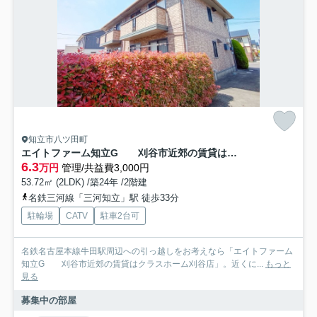
知立市八ツ田町
エイトファーム知立G 刈谷市近郊の賃貸はクラスホーム刈谷店
6.3
万円
管理/共益費3,000円
53.72㎡ (2LDK) /築24年 /2階建
名鉄三河線「三河知立」駅 徒歩33分
駐輪場
CATV
駐車2台可
名鉄名古屋本線牛田駅周辺への引っ越しをお考えなら「エイトファーム
知立G 刈谷市近郊の賃貸はクラスホーム刈谷店」。近くに...
もっと
見る
募集中の部屋