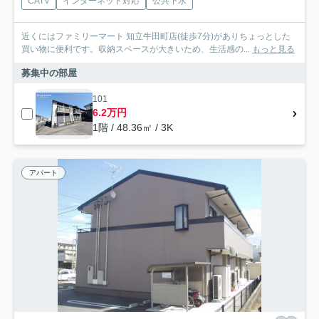
CATV
インターネット対応
公共下水
近くにはファミリーマート 知立牛田町店(徒歩7分)がありちょっとした
買い物に便利です。収納スペースが大きいため、生活感の...
もっと見る
募集中の部屋
101
6.2万円
1階 / 48.36㎡ / 3K
アパート