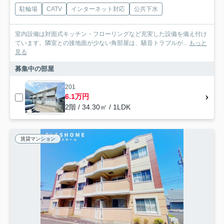
駐輪場
CATV
インターネット対応
公共下水
室内設備は対面式キッチン・フローリングなど充実した設備を備え付け
ています。隣室との接地面が少ない角部屋は、騒音トラブルが...
もっと
見る
募集中の部屋
201
6.1万円
2階 / 34.30㎡ / 1LDK
賃貸マンション