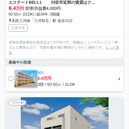
エステートBELL1 刈谷市近郊の賃貸はクラスホーム刈谷店
6.4
万円
管理/共益費4,000円
60.50㎡ (2LDK) /築34年 /3階建
名鉄三河線「三河知立」駅 徒歩21分
公共下水
碧海信用金庫知立南支店まで373mです。収納はシューズボックス・押
入など豊富なので、衣類や履き物の整理がしやすく便利です...
もっと見
る
募集中の部屋
305
6.4万円
3階 / 60.50㎡ / 2LDK
アパート