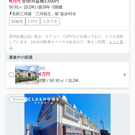
6
万円
管理/共益費3,500円
50.91㎡ (2LDK) /築28年 /2階建
名鉄三河線「三河知立」駅 徒歩41分
駐輪場
CATV
公共下水
室内設備は追い焚き・エアコン・CATVなどが揃っており、とても充実
しています。2台分の駐車スペースがあるので、車をご利用...
もっと見
る
募集中の部屋
201
6万円
2階 / 50.91㎡ / 2LDK
アパート