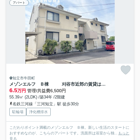
アパート
知立市牛田町
メゾンエルフ Ｂ棟 刈谷市近郊の賃貸はクラスホーム刈谷店
6.5
万円
管理/共益費6,500円
55.39㎡ (2LDK) /築34年 /2階建
名鉄三河線「三河知立」駅 徒歩30分
駐輪場
浄化槽排水
こだわりポイント満載のメゾンエルフ Ｂ棟。新しい生活のスタートに
おすすめなのが、こちらのアパートです。洗面所は浴室から独...
もっと
見る