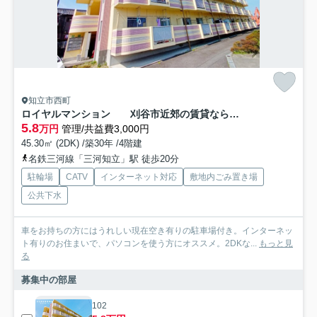
知立市西町
ロイヤルマンション 刈谷市近郊の賃貸ならクラスホーム刈谷店
5.8
万円
管理/共益費3,000円
45.30㎡ (2DK) /築30年 /4階建
名鉄三河線「三河知立」駅 徒歩20分
駐輪場
CATV
インターネット対応
敷地内ごみ置き場
公共下水
車をお持ちの方にはうれしい現在空き有りの駐車場付き。インターネッ
ト有りのお住まいで、パソコンを使う方にオススメ。2DKな...
もっと見
る
募集中の部屋
102