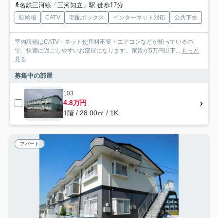
名鉄三河線「三河知立」駅 徒歩17分
駐輪場
CATV
宅配ボックス
インターネット対応
公共下水
室内設備はCATV・ネット使用料不要・エアコンなどが揃っているの
で、快適に過ごしやすいお部屋になります。家賃が5万円以下...
もっと
見る
募集中の部屋
103
4.8万円
1階 / 28.00㎡ / 1K
アパート