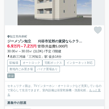
知立市内幸町
ジーメゾン知立 刈谷市近郊の賃貸ならクラスホーム刈谷店
6.9
7.2
万円～
万円
管理/共益費5,000円
30.00㎡～30.03㎡ (1LDK) /予定 /3階建
名鉄三河線「三河知立」駅 徒歩14分
駐輪場
オートロック
宅配ボックス
インターネット対応
敷地内ごみ置き場
バイク置場あり
新築
セキュリティ面は、TVインターホン・オートロックなど充実しているの
で安心して生活できます。室内設備は浴室乾燥機・洗面化粧...
もっと見
る
募集中の部屋