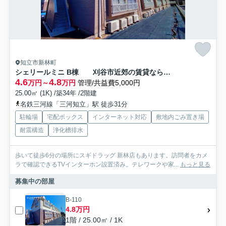
知立市新林町
シェリールミニ B棟 刈谷市近郊の賃貸ならクラスホーム刈谷店
4.6
4.8
万円～
万円
管理/共益費5,000円
25.00㎡ (1K) /築34年 /2階建
名鉄三河線「三河知立」駅 徒歩31分
駐輪場
宅配ボックス
インターネット対応
敷地内ごみ置き場
耐震構造
浄化槽排水
歩いて徒歩6分の場所にスギドラッグ 新林店もあります。訪問者をカメ
ラで確認できるTVインターホン設置済み。テレワークや家...
もっと見る
募集中の部屋
B-110
4.8万円
1階 / 25.00㎡ / 1K