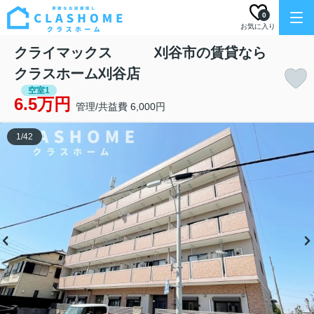
0
お気に入り
クライマックス 刈谷市の賃貸なら
クラスホーム刈谷店
空室1
6.5万円
管理/共益費 6,000円
1
/
42