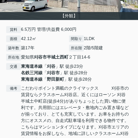
【外観】
6.5万円 管理/共益費 6,000円
賃料
42.12㎡
1LDK
面積
間取り
築17年
2階/5階建
築年数
所在階
愛知県
刈谷市
半城土西町
２丁目14-6
所在地
東海道本線
「
刈谷
」駅 徒歩23分
交通
名鉄三河線
「
刈谷市
」駅 徒歩28分
東海道本線
「
野田新町
」駅 徒歩28分
こだわりポイント満載のクライマックス 刈谷市の
備考
賃貸ならクラスホーム刈谷店。近くにはローソン 刈谷
半城土中町店(徒歩4分)がありちょっとした買い物に便
利です。共用部にはエレベータ・敷地内ごみ置き場など
が揃っており、とても充実しています。お車をお持ちの
方にオススメの、自走式駐車場を利用できる物件です。
こちらはマンションタイプになります。刈谷市エリアの
賃貸情報をお探しなら、地域に詳しいクラスホーム刈谷