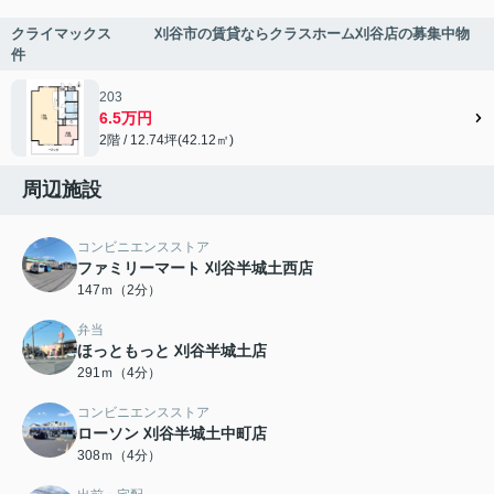
クライマックス 刈谷市の賃貸ならクラスホーム刈谷店の募集中物
件
203
6.5万円
2階 / 12.74坪(42.12㎡)
周辺施設
コンビニエンスストア
ファミリーマート 刈谷半城土西店
147ｍ（2分）
弁当
ほっともっと 刈谷半城土店
291ｍ（4分）
コンビニエンスストア
ローソン 刈谷半城土中町店
308ｍ（4分）