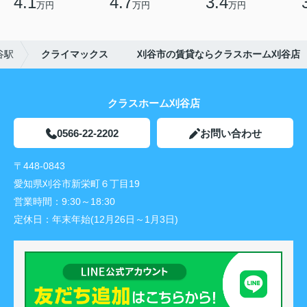
4.1
4.7
3.4
万円
万円
万円
谷駅
クライマックス 刈谷市の賃貸ならクラスホーム刈谷店
クラスホーム刈谷店
0566-22-2202
お問い合わせ
〒448-0843
愛知県刈谷市新栄町６丁目19
営業時間：
9:30～18:30
定休日：
年末年始(12月26日～1月3日)