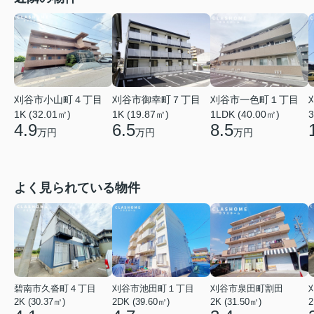
刈谷市小山町４丁目
刈谷市御幸町７丁目
刈谷市一色町１丁目
3
1K (32.01㎡)
1K (19.87㎡)
1LDK (40.00㎡)
4.9
6.5
8.5
万円
万円
万円
よく見られている物件
碧南市久沓町４丁目
刈谷市池田町１丁目
刈谷市泉田町割田
2K (30.37㎡)
2DK (39.60㎡)
2K (31.50㎡)
2