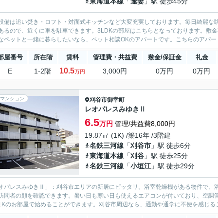
東海道本線
「
逢妻
」駅 徒歩45分
設備は追い焚き・ロフト・対面式キッチンなど大変充実しております。毎日綺麗な
あるので、近くに車を駐車できます。3LDKの部屋はこちらとなっております。敷
なペットと一緒に暮らしたいなら、ペット相談OKのアパートです。こちらのアパート
部屋番号
所在階
賃料
管理費・共益費
敷金/保証金
礼金
10.5
E
1-2階
3,000円
0万円
0万円
万円
マンション
刈谷市
御幸町
レオパレスみゆきⅡ
6.5
万円
管理/共益費8,000円
19.87㎡ (1K) /築16年 /3階建
名鉄三河線
「
刈谷市
」駅 徒歩6分
東海道本線
「
刈谷
」駅 徒歩25分
名鉄三河線
「
小垣江
」駅 徒歩29分
オパレスみゆきⅡ」：刈谷市エリアの新居にピッタリ。浴室乾燥機がある物件で、浴
訪問者の顔を確認できます。暑い日も寒い日も使えるエアコンが付いており、空調
1Kのお部屋で始めることができます。刈谷市周辺なら、通勤や通学に不便を感じるこ