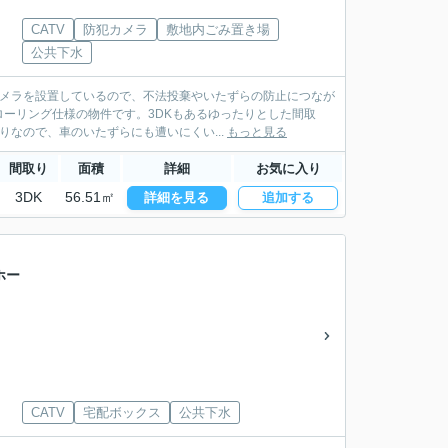
CATV
防犯カメラ
敷地内ごみ置き場
公共下水
カメラを設置しているので、不法投棄やいたずらの防止につなが
ーリング仕様の物件です。3DKもあるゆったりとした間取
なので、車のいたずらにも遭いにくい...
もっと見る
間取り
面積
詳細
お気に入り
3DK
56.51㎡
詳細を見る
追加する
ホー
CATV
宅配ボックス
公共下水