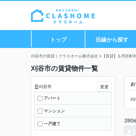
トップ
沿線から探す
刈谷市の賃貸｜クラスホーム株式会社
【賃貸】を市区町
刈谷市の賃貸物件一覧
お
刈谷市
変更
アパート
刈
マンション
280
一戸建て
アパ