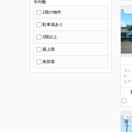
その他
アパ
1階の物件
駐車場あり
2階以上
最上階
角部屋
ダイ
が、
なア
賃貸