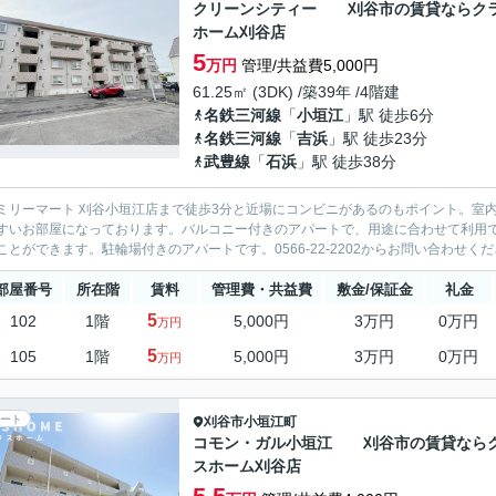
クリーンシティー 刈谷市の賃貸ならク
ホーム刈谷店
5
万円
管理/共益費5,000円
61.25㎡ (3DK) /築39年 /4階建
名鉄三河線
「
小垣江
」駅 徒歩6分
名鉄三河線
「
吉浜
」駅 徒歩23分
武豊線
「
石浜
」駅 徒歩38分
ミリーマート 刈谷小垣江店まで徒歩3分と近場にコンビニがあるのもポイント。室
すいお部屋になっております。バルコニー付きのアパートで、用途に合わせて利用
ことができます。駐輪場付きのアパートです。0566-22-2202からお問い合わせくだ
部屋番号
所在階
賃料
管理費・共益費
敷金/保証金
礼金
5
102
1階
5,000円
3万円
0万円
万円
5
105
1階
5,000円
3万円
0万円
万円
ート
刈谷市
小垣江町
コモン・ガル小垣江 刈谷市の賃貸なら
スホーム刈谷店