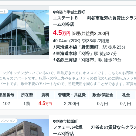
ート
刈谷市
半城土西町
エステートＢ 刈谷市近郊の賃貸はクラ
ーム刈谷店
4.5
万円
管理/共益費2,200円
40.04㎡ (2DK) /築33年 /2階建
東海道本線
「
野田新町
」駅 徒歩23分
東海道本線
「
刈谷
」駅 徒歩27分
名鉄三河線
「
刈谷市
」駅 徒歩29分
ニングキッチンがついているので、料理好きの方にオススメです。こちらのお部屋
こちらのアパートです。犯罪への抑止力やセキュリティの強化のために防犯カメラ
パートです。敷金不要のアパートなので、初期費用を減らすことができます。家賃
部屋番号
所在階
賃料
管理費・共益費
敷金/保証金
礼金
4.5
102
1階
2,200円
0万円
0万円
万円
マンション
刈谷市
松坂町
ファミール松坂 刈谷市の賃貸ならクラ
ーム刈谷店