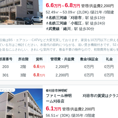
6.6
6.8
万円～
万円
管理/共益費2,200円
52.49㎡～53.09㎡ (2LDK) /築21年 /3階建
名鉄三河線
「
刈谷市
」駅 徒歩13分
名鉄三河線
「
小垣江
」駅 徒歩24分
武豊線
「
緒川
」駅 徒歩30分
設備はBS・エアコン・CATVなど大変充実しております。家賃を10万円以下に抑
ている方はご検討ください。水道代の節約につながる、追い焚き機能付きです。52.
を送るにふさわしい、きれいな室内です。敷金不要の物件なので、初期費用を減ら
部屋番号
所在階
賃料
管理費・共益費
敷金/保証金
礼金
6.6
203
2階
2,200円
0万円
0万円
万円
6.8
301
3階
2,200円
0万円
0万円
万円
マンション
刈谷市
神明町
ファミール神明 刈谷市の賃貸はクラ
ーム刈谷店
6.1
万円
管理/共益費2,200円
56.51㎡ (3DK) /築35年 /3階建