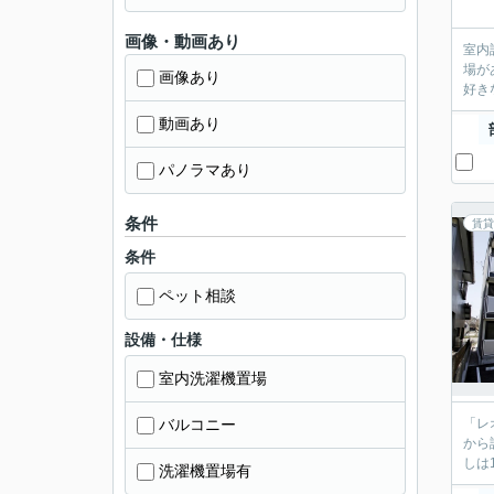
画像・動画あり
室内
場が
画像あり
好き
動画あり
パノラマあり
条件
賃貸
条件
ペット相談
設備・仕様
室内洗濯機置場
バルコニー
「レ
から
しは
洗濯機置場有