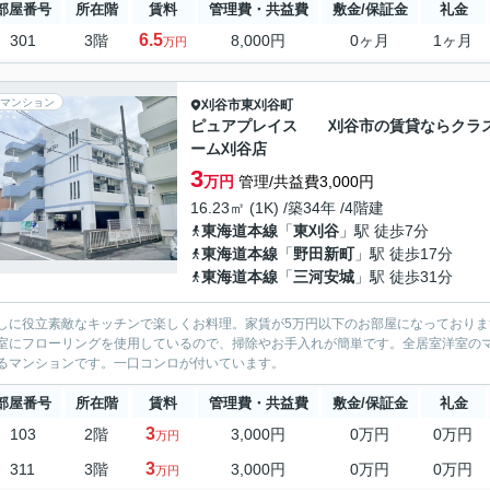
部屋番号
所在階
賃料
管理費・共益費
敷金/保証金
礼金
6.5
301
3階
8,000円
0ヶ月
1ヶ月
万円
マンション
刈谷市
東刈谷町
ピュアプレイス 刈谷市の賃貸ならクラ
ーム刈谷店
3
万円
管理/共益費3,000円
16.23㎡ (1K) /築34年 /4階建
東海道本線
「
東刈谷
」駅 徒歩7分
東海道本線
「
野田新町
」駅 徒歩17分
東海道本線
「
三河安城
」駅 徒歩31分
しに役立素敵なキッチンで楽しくお料理。家賃が5万円以下のお部屋になっておりま
室にフローリングを使用しているので、掃除やお手入れが簡単です。全居室洋室の
るマンションです。一口コンロが付いています。
部屋番号
所在階
賃料
管理費・共益費
敷金/保証金
礼金
3
103
2階
3,000円
0万円
0万円
万円
3
311
3階
3,000円
0万円
0万円
万円