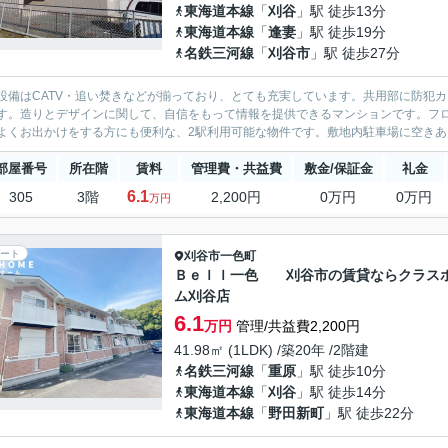
東海道本線
「
刈谷
」駅 徒歩13分
東海道本線
「
逢妻
」駅 徒歩19分
名鉄三河線
「
刈谷市
」駅 徒歩27分
設備はCATV・追い焚きなどが揃っており、とても充実しています。共用部に防犯
す。造りとデザインに関して、自信をもって情報を提供できるマンションです。フロ
よくお出かけをする方にも便利な、2駅利用可能な物件です。敷地内駐車場に空きあり
部屋番号
所在階
賃料
管理費・共益費
敷金/保証金
礼金
6.1
305
3階
2,200円
0万円
0万円
万円
ート
刈谷市
一色町
Ｂｅｌｌ一色 刈谷市の賃貸ならクラス
ム刈谷店
6.1
万円
管理/共益費2,200円
41.98㎡ (1LDK) /築20年 /2階建
名鉄三河線
「
重原
」駅 徒歩10分
東海道本線
「
刈谷
」駅 徒歩14分
東海道本線
「
野田新町
」駅 徒歩22分