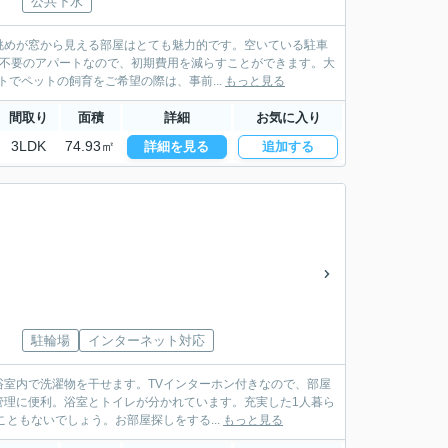
公共下水
眺めが窓から見える部屋はとても魅力的です。空いている駐車
金不要のアパートなので、初期費用を減らすことができます。大
でペットの飼育をご希望の際は、事前...
もっと見る
間取り
面積
詳細
お気に入り
3LDK
74.93㎡
詳細を見る
追加する
駐輪場
インターネット対応
室内で洗濯物を干せます。TVインターホン付きなので、部屋
管理に便利。浴室とトイレが分かれています。充実した1人暮ら
ともないでしょう。お部屋探しをする...
もっと見る