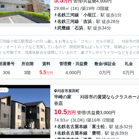
5.5
万円
管理/共益費4,000円
29.88㎡ (1K) /築19年 /3階建
名鉄三河線
「
小垣江
」駅 徒歩1分
名鉄三河線
「
吉浜
」駅 徒歩28分
武豊線
「
石浜
」駅 徒歩34分
三河線小垣江駅周辺への引っ越しをお考えなら「コモン・ガル小垣江 刈谷市の賃
ン・オートロックなど充実しているので、防犯対策もばっちりです。収納はシュー
とも可能です。洗面化粧台を採用しているので、歯ブラシやドライヤーなどをまとめ
部屋番号
所在階
賃料
管理費・共益費
敷金/保証金
礼金
5.5
306
3階
4,000円
0万円
0万円
万円
ート
刈谷市
泉田町
半崎の家 刈谷市の賃貸ならクラスホー
谷店
10.5
万円
管理/共益費3,000円
74.93㎡ (3LDK) /築16年 /2階建
名鉄名古屋本線
「
富士松
」駅 徒歩32分
名鉄名古屋本線
「
豊明
」駅 徒歩39分