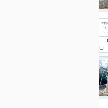
室内
りま
り。
アパ