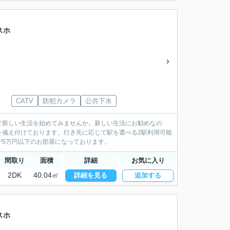
スホ
CATV
防犯カメラ
公共下水
で新しい生活を始めてみませんか。新しい生活にお勧めなの
を備え付けております。行き先に応じて駅を選べる2駅利用可能
が5万円以下のお部屋になっております。
間取り
面積
詳細
お気に入り
2DK
40.04㎡
詳細を見る
追加する
スホ