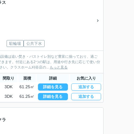
ラス
駐輪場
公共下水
内設備は追い焚き・バストイレ別など豊富に揃っており、過ご
できます。付近にある2つの駅は、用途や行き先に応じて使い分
さい。クラスホーム刈谷店の...
もっと見る
間取り
面積
詳細
お気に入り
3DK
61.25㎡
詳細を見る
追加する
3DK
61.25㎡
詳細を見る
追加する
クラ