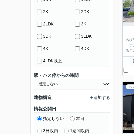
2K
2DK
2LDK
3K
3DK
3LDK
名鉄
ーホ
4K
4DK
るこ
4LDK以上
駅・バス停からの時間
アパ
建物構造
追加する
情報公開日
指定しない
本日
3日以内
1週間以内