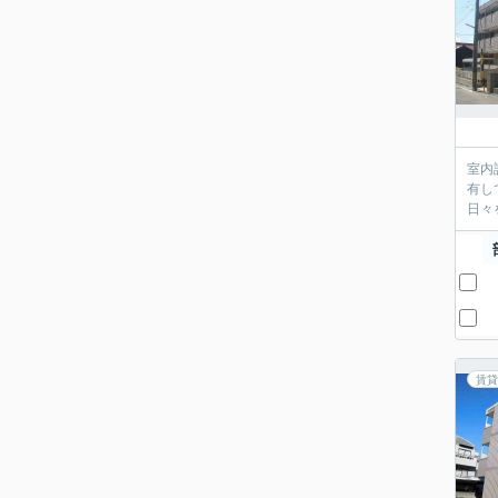
室内
有し
日々
賃貸