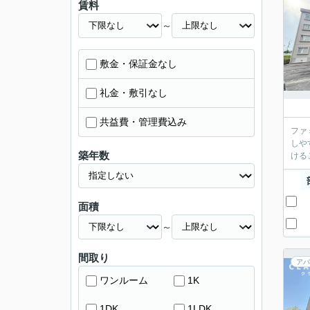
賃料
～
敷金・保証金なし
礼金・敷引なし
共益費・管理費込み
ファ
しや
築年数
ける
面積
～
間取り
アパ
ワンルーム
1K
1DK
1LDK