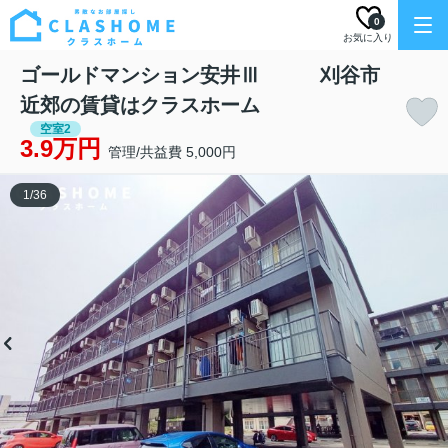
0
お気に入り
ゴールドマンション安井Ⅲ 刈谷市
近郊の賃貸はクラスホーム
空室2
3.9万円
管理/共益費 5,000円
1
/
36