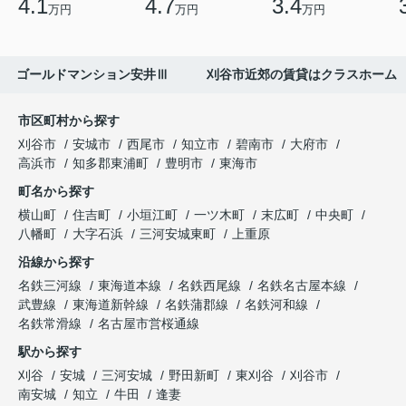
4.1
4.7
3.4
万円
万円
万円
ゴールドマンション安井Ⅲ 刈谷市近郊の賃貸はクラスホーム
市区町村から探す
刈谷市
安城市
西尾市
知立市
碧南市
大府市
高浜市
知多郡東浦町
豊明市
東海市
町名から探す
横山町
住吉町
小垣江町
一ツ木町
末広町
中央町
八幡町
大字石浜
三河安城東町
上重原
沿線から探す
名鉄三河線
東海道本線
名鉄西尾線
名鉄名古屋本線
武豊線
東海道新幹線
名鉄蒲郡線
名鉄河和線
名鉄常滑線
名古屋市営桜通線
駅から探す
刈谷
安城
三河安城
野田新町
東刈谷
刈谷市
南安城
知立
牛田
逢妻