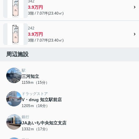
342
3.9万円
3階 / 7.07坪(23.40㎡)
242
3.9万円
3階 / 7.07坪(23.40㎡)
周辺施設
駅
三河知立
1159ｍ（15分）
ドラッグストア
V・drug 知立駅前店
1205ｍ（16分）
銀行
JAあいち中央知立支店
1332ｍ（17分）