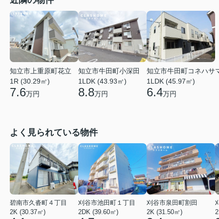
近隣の物件
知立市上重原町花立
知立市牛田町小深田
知立市牛田町コネハサ
1R (30.29㎡)
1LDK (43.93㎡)
1LDK (45.97㎡)
7.6
8.8
6.4
万円
万円
万円
よく見られている物件
碧南市久沓町４丁目
刈谷市池田町１丁目
刈谷市泉田町割田
2K (30.37㎡)
2DK (39.60㎡)
2K (31.50㎡)
2