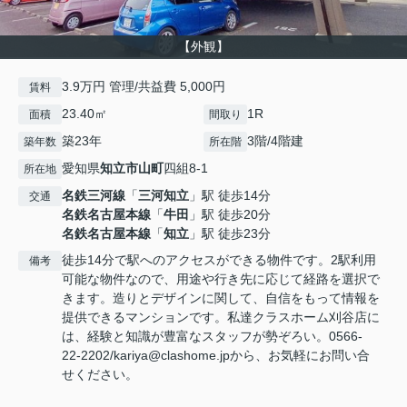
【外観】
3.9万円 管理/共益費 5,000円
賃料
23.40㎡
1R
面積
間取り
築23年
3階/4階建
築年数
所在階
愛知県
知立市
山町
四組8-1
所在地
名鉄三河線
「
三河知立
」駅 徒歩14分
交通
名鉄名古屋本線
「
牛田
」駅 徒歩20分
名鉄名古屋本線
「
知立
」駅 徒歩23分
徒歩14分で駅へのアクセスができる物件です。2駅利用
備考
可能な物件なので、用途や行き先に応じて経路を選択で
きます。造りとデザインに関して、自信をもって情報を
提供できるマンションです。私達クラスホーム刈谷店に
は、経験と知識が豊富なスタッフが勢ぞろい。0566-
22-2202/kariya@clashome.jpから、お気軽にお問い合
せください。