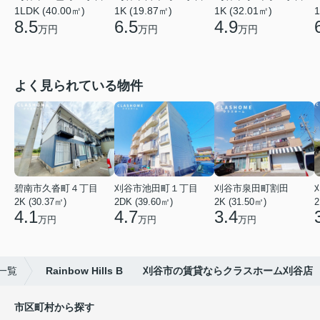
1LDK (40.00㎡)
1K (19.87㎡)
1K (32.01㎡)
1
8.5
6.5
4.9
万円
万円
万円
よく見られている物件
碧南市久沓町４丁目
刈谷市池田町１丁目
刈谷市泉田町割田
2K (30.37㎡)
2DK (39.60㎡)
2K (31.50㎡)
2
4.1
4.7
3.4
万円
万円
万円
一覧
Rainbow Hills B 刈谷市の賃貸ならクラスホーム刈谷店
市区町村から探す