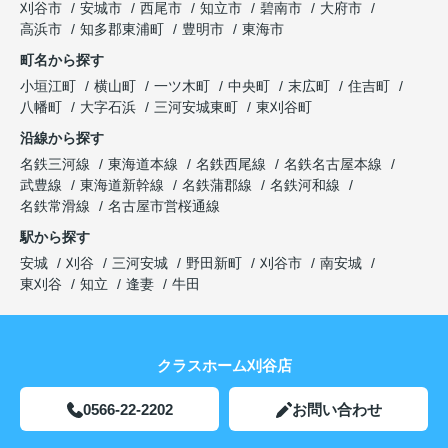
刈谷市
安城市
西尾市
知立市
碧南市
大府市
高浜市
知多郡東浦町
豊明市
東海市
町名から探す
小垣江町
横山町
一ツ木町
中央町
末広町
住吉町
八幡町
大字石浜
三河安城東町
東刈谷町
沿線から探す
名鉄三河線
東海道本線
名鉄西尾線
名鉄名古屋本線
武豊線
東海道新幹線
名鉄蒲郡線
名鉄河和線
名鉄常滑線
名古屋市営桜通線
駅から探す
安城
刈谷
三河安城
野田新町
刈谷市
南安城
東刈谷
知立
逢妻
牛田
クラスホーム刈谷店
0566-22-2202
お問い合わせ