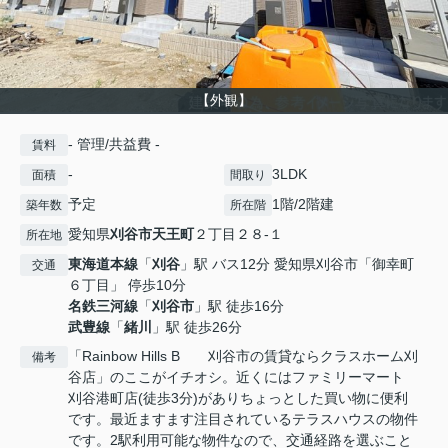
【外観】
- 管理/共益費 -
賃料
-
3LDK
面積
間取り
予定
1階/2階建
築年数
所在階
愛知県
刈谷市
天王町
２丁目２８-１
所在地
東海道本線
「
刈谷
」駅 バス12分 愛知県刈谷市「御幸町
交通
６丁目」 停歩10分
名鉄三河線
「
刈谷市
」駅 徒歩16分
武豊線
「
緒川
」駅 徒歩26分
「Rainbow Hills B 刈谷市の賃貸ならクラスホーム刈
備考
谷店」のここがイチオシ。近くにはファミリーマート
刈谷港町店(徒歩3分)がありちょっとした買い物に便利
です。最近ますます注目されているテラスハウスの物件
です。2駅利用可能な物件なので、交通経路を選ぶこと