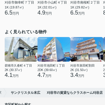
刈谷市御幸町７丁目
刈谷市小山町４丁目
刈谷市南桜町２丁目
1K (19.87㎡)
1K (32.01㎡)
1K (29.82㎡)
1
6.5
4.9
6.5
万円
万円
万円
よく見られている物件
碧南市久沓町４丁目
刈谷市池田町１丁目
刈谷市泉田町割田
2K (30.37㎡)
2DK (39.60㎡)
2K (31.50㎡)
2
4.1
4.7
3.4
万円
万円
万円
駅
サンクリスタル末広 刈谷市の賃貸ならクラスホーム刈谷店
市区町村から探す