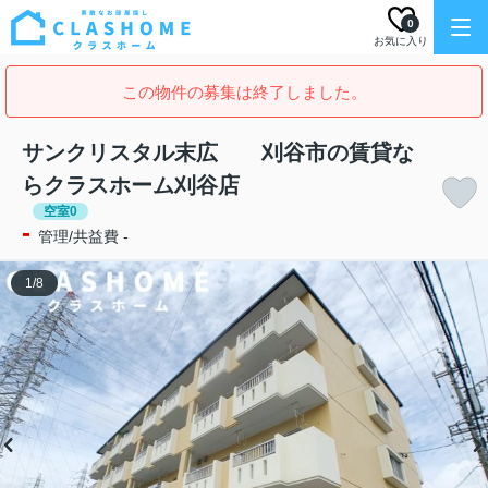
0
お気に入り
この物件の募集は終了しました。
サンクリスタル末広 刈谷市の賃貸な
らクラスホーム刈谷店
空室0
-
管理/共益費 -
1
/
8