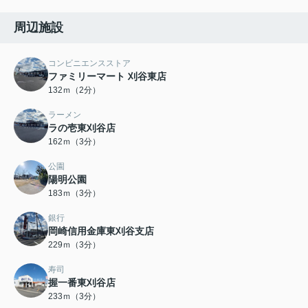
周辺施設
コンビニエンスストア
ファミリーマート 刈谷東店
132ｍ（2分）
ラーメン
ラの壱東刈谷店
162ｍ（3分）
公園
陽明公園
183ｍ（3分）
銀行
岡崎信用金庫東刈谷支店
229ｍ（3分）
寿司
握一番東刈谷店
233ｍ（3分）