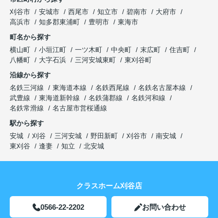
刈谷市
安城市
西尾市
知立市
碧南市
大府市
高浜市
知多郡東浦町
豊明市
東海市
町名から探す
横山町
小垣江町
一ツ木町
中央町
末広町
住吉町
八幡町
大字石浜
三河安城東町
東刈谷町
沿線から探す
名鉄三河線
東海道本線
名鉄西尾線
名鉄名古屋本線
武豊線
東海道新幹線
名鉄蒲郡線
名鉄河和線
名鉄常滑線
名古屋市営桜通線
駅から探す
安城
刈谷
三河安城
野田新町
刈谷市
南安城
東刈谷
逢妻
知立
北安城
クラスホーム刈谷店
0566-22-2202
お問い合わせ