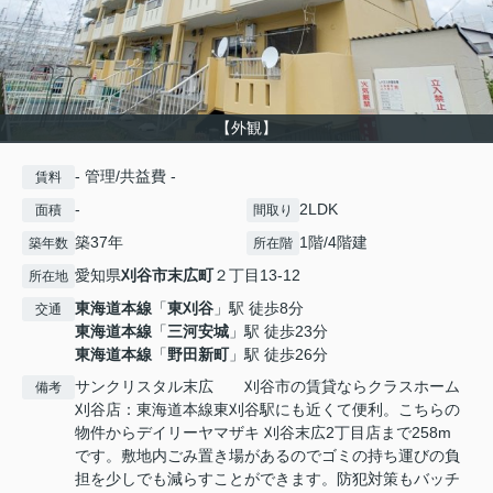
【外観】
- 管理/共益費 -
賃料
-
2LDK
面積
間取り
築37年
1階/4階建
築年数
所在階
愛知県
刈谷市
末広町
２丁目13-12
所在地
東海道本線
「
東刈谷
」駅 徒歩8分
交通
東海道本線
「
三河安城
」駅 徒歩23分
東海道本線
「
野田新町
」駅 徒歩26分
サンクリスタル末広 刈谷市の賃貸ならクラスホーム
備考
刈谷店：東海道本線東刈谷駅にも近くて便利。こちらの
物件からデイリーヤマザキ 刈谷末広2丁目店まで258m
です。敷地内ごみ置き場があるのでゴミの持ち運びの負
担を少しでも減らすことができます。防犯対策もバッチ